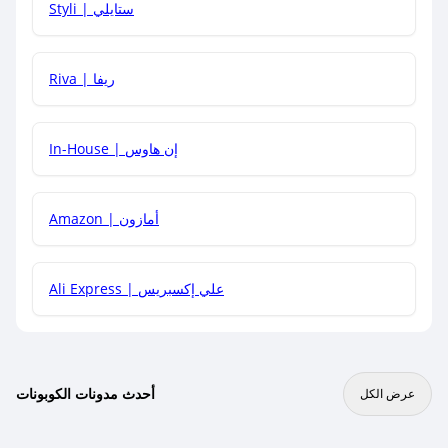
Styli | ستايلي
هل يمكنني جمع كود خصم مع العروض الأخرى؟
Riva | ريفا
In-House | إن هاوس
Amazon | أمازون
Ali Express | علي إكسبريس
أحدث مدونات الكوبونات
عرض الكل