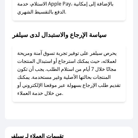
### ماذا أفعل إذا لم أجد كود خصم لمتجري
الاستلام، خدمة Apple Pay، بالإضافة إلى إمكانية
الدفع بالتقسيط الشهري.
المفضل؟
في حال عدم توفر كوبونات لمتجرك المفضل، يمكنك
مراسلتنا مباشرة وسنعمل على توفير الكوبونات في
سياسة الإرجاع والاستبدال لدى سيلفر
أسرع وقت ممكن.
### كيف تحصل على كوبونات خصم حصرية من
يحرص سيلفر على توفير تجربة تسوق آمنة ومريحة
سيلفر؟
لعملائه، حيث يمكنك استرجاع أو استبدال المنتجات
للحصول على كوبونات وخصومات حصرية، قم بما
مجانًا خلال 7 أيام من استلام الطلب. يجب أن تكون
يلي:
المنتجات بحالتها الأصلية وغير مستخدمة. يمكنك
- اضغط على أيقونة متابعة لمتجر سيلفر في تطبيق
تقديم طلب الإرجاع بسهولة عبر موقعنا الإلكتروني أو
صحصح.
من خلال خدمة العملاء.
- تابع حسابنا الرسمي على تويتر وقم بتفعيل زر
التنبيهات.
- قم بتفعيل إشعارات تطبيق صحصح ليصلك كل
جديد.
تقييمات العملاء لـ سيلفر