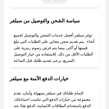
أخرى.
### كيف تحصل على كود خصم من سيلفر؟
سياسة الشحن والتوصيل من سيلفر
باستخدام تطبيق صحصح، يمكنك العثور بسهولة على
كود خصم سيلفر. وفي حال عدم توفر الكوبون،
توفر سيلفر أفضل خدمات الشحن والتوصيل لجميع
تواصل معنا عبر تويتر أو البريد الإلكتروني لإضافته
أنحاء . يتم تقديم شحن مجاني على الطلبات التي تبلغ
بسرعة.
قيمتها أو أكثر، بينما يتم فرض رسوم رمزية على
الطلبات الأقل من ذلك. للاستفادة من خيار التوصيل
### كيفية استخدام كود خصم سيلفر؟
السريع، يرجى تقديم طلبك قبل الساعة .
1. انسخ كود الخصم من تطبيق صحصح.
2. الصقه في خانة الدفع عند التسوق من سيلفر.
خيارات الدفع الآمنة مع سيلفر
### ماذا أفعل إذا لم يعمل كود الخصم؟
لا تقلق! يمكنك التواصل مع فريق دعم صحصح عبر
الرسائل الخاصة على تويتر أو البريد الإلكتروني،
لإتمام طلباتك في سيلفر بسهولة وأمان، نقدم
وسنقوم بحل المشكلة في أسرع وقت ممكن.
مجموعة من خيارات الدفع التي تناسب احتياجاتك:
الدفع باستخدام البطاقات الائتمانية، الدفع نقدًا عند