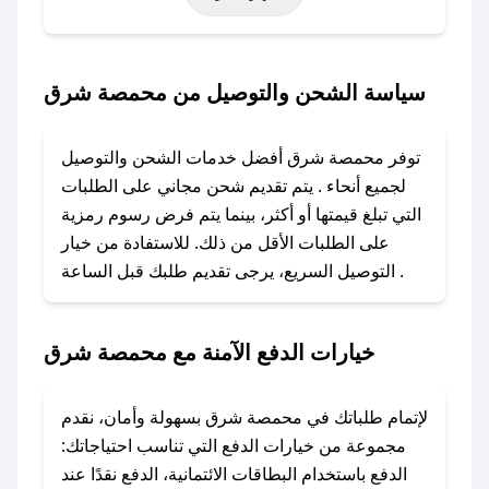
حتى عروض خاصة أخرى.
### كيف تحصل على كود خصم من محمصة شرق؟
سياسة الشحن والتوصيل من محمصة شرق
باستخدام تطبيق صحصح، يمكنك العثور بسهولة على
كود خصم محمصة شرق. وفي حال عدم توفر
توفر محمصة شرق أفضل خدمات الشحن والتوصيل
الكوبون، تواصل معنا عبر تويتر أو البريد الإلكتروني
لجميع أنحاء . يتم تقديم شحن مجاني على الطلبات
لإضافته بسرعة.
التي تبلغ قيمتها أو أكثر، بينما يتم فرض رسوم رمزية
على الطلبات الأقل من ذلك. للاستفادة من خيار
### كيفية استخدام كود خصم محمصة شرق؟
التوصيل السريع، يرجى تقديم طلبك قبل الساعة .
1. انسخ كود الخصم من تطبيق صحصح.
2. الصقه في خانة الدفع عند التسوق من محمصة
شرق.
خيارات الدفع الآمنة مع محمصة شرق
### ماذا أفعل إذا لم يعمل كود الخصم؟
لا تقلق! يمكنك التواصل مع فريق دعم صحصح عبر
لإتمام طلباتك في محمصة شرق بسهولة وأمان، نقدم
الرسائل الخاصة على تويتر أو البريد الإلكتروني،
مجموعة من خيارات الدفع التي تناسب احتياجاتك:
وسنقوم بحل المشكلة في أسرع وقت ممكن.
الدفع باستخدام البطاقات الائتمانية، الدفع نقدًا عند