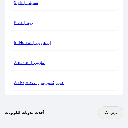
Styli | ستايلي
هل يمكنني جمع كود خصم مع العروض الأخرى؟
Riva | ريفا
In-House | إن هاوس
Amazon | أمازون
Ali Express | علي إكسبريس
أحدث مدونات الكوبونات
عرض الكل