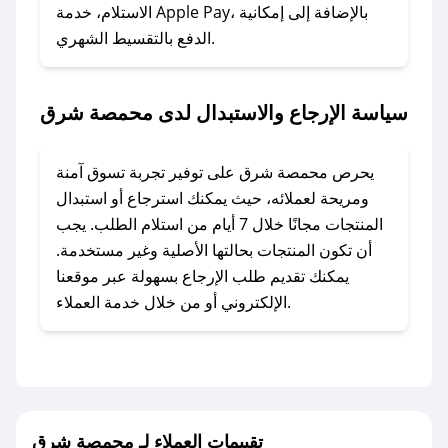
الاستلام، خدمة Apple Pay، بالإضافة إلى إمكانية
الدفع بالتقسيط الشهري.
### ماذا أفعل إذا لم أجد كود خصم لمتجري
المفضل؟
في حال عدم توفر كوبونات لمتجرك المفضل، يمكنك
سياسة الإرجاع والاستبدال لدى محمصة شرق
مراسلتنا مباشرة وسنعمل على توفير الكوبونات في
أسرع وقت ممكن.
يحرص محمصة شرق على توفير تجربة تسوق آمنة
### كيف تحصل على كوبونات خصم حصرية من
ومريحة لعملائه، حيث يمكنك استرجاع أو استبدال
محمصة شرق؟
المنتجات مجانًا خلال 7 أيام من استلام الطلب. يجب
للحصول على كوبونات وخصومات حصرية، قم بما
أن تكون المنتجات بحالتها الأصلية وغير مستخدمة.
يلي:
يمكنك تقديم طلب الإرجاع بسهولة عبر موقعنا
- اضغط على أيقونة متابعة لمتجر محمصة شرق في
الإلكتروني أو من خلال خدمة العملاء.
تطبيق صحصح.
- تابع حسابنا الرسمي على تويتر وقم بتفعيل زر
التنبيهات.
- قم بتفعيل إشعارات تطبيق صحصح ليصلك كل
جديد.
تقييمات العملاء لـ محمصة شرق