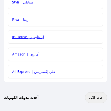
Styli | ستايلي
هل يمكنني جمع كود خصم مع العروض الأخرى؟
Riva | ريفا
In-House | إن هاوس
Amazon | أمازون
Ali Express | علي إكسبريس
أحدث مدونات الكوبونات
عرض الكل