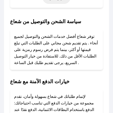
أخرى.
### كيف تحصل على كود خصم من شعاع؟
سياسة الشحن والتوصيل من شعاع
باستخدام تطبيق صحصح، يمكنك العثور بسهولة على
كود خصم شعاع. وفي حال عدم توفر الكوبون،
توفر شعاع أفضل خدمات الشحن والتوصيل لجميع
تواصل معنا عبر تويتر أو البريد الإلكتروني لإضافته
أنحاء . يتم تقديم شحن مجاني على الطلبات التي تبلغ
بسرعة.
قيمتها أو أكثر، بينما يتم فرض رسوم رمزية على
الطلبات الأقل من ذلك. للاستفادة من خيار التوصيل
### كيفية استخدام كود خصم شعاع؟
السريع، يرجى تقديم طلبك قبل الساعة .
1. انسخ كود الخصم من تطبيق صحصح.
2. الصقه في خانة الدفع عند التسوق من شعاع.
خيارات الدفع الآمنة مع شعاع
### ماذا أفعل إذا لم يعمل كود الخصم؟
لا تقلق! يمكنك التواصل مع فريق دعم صحصح عبر
الرسائل الخاصة على تويتر أو البريد الإلكتروني،
لإتمام طلباتك في شعاع بسهولة وأمان، نقدم
وسنقوم بحل المشكلة في أسرع وقت ممكن.
مجموعة من خيارات الدفع التي تناسب احتياجاتك:
الدفع باستخدام البطاقات الائتمانية، الدفع نقدًا عند