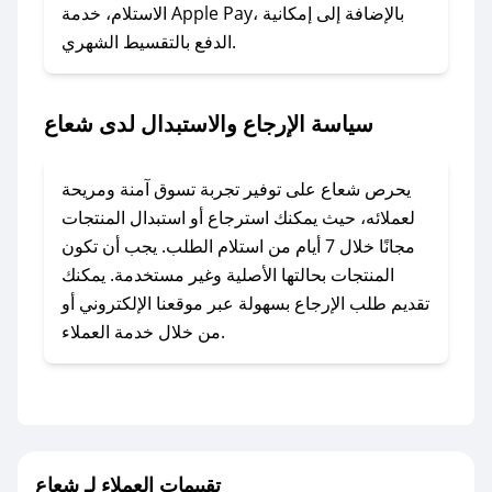
### ماذا أفعل إذا لم أجد كود خصم لمتجري
الاستلام، خدمة Apple Pay، بالإضافة إلى إمكانية
الدفع بالتقسيط الشهري.
المفضل؟
في حال عدم توفر كوبونات لمتجرك المفضل، يمكنك
مراسلتنا مباشرة وسنعمل على توفير الكوبونات في
سياسة الإرجاع والاستبدال لدى شعاع
أسرع وقت ممكن.
### كيف تحصل على كوبونات خصم حصرية من
يحرص شعاع على توفير تجربة تسوق آمنة ومريحة
شعاع؟
لعملائه، حيث يمكنك استرجاع أو استبدال المنتجات
للحصول على كوبونات وخصومات حصرية، قم بما
مجانًا خلال 7 أيام من استلام الطلب. يجب أن تكون
يلي:
المنتجات بحالتها الأصلية وغير مستخدمة. يمكنك
- اضغط على أيقونة متابعة لمتجر شعاع في تطبيق
تقديم طلب الإرجاع بسهولة عبر موقعنا الإلكتروني أو
صحصح.
من خلال خدمة العملاء.
- تابع حسابنا الرسمي على تويتر وقم بتفعيل زر
التنبيهات.
- قم بتفعيل إشعارات تطبيق صحصح ليصلك كل
جديد.
تقييمات العملاء لـ شعاع