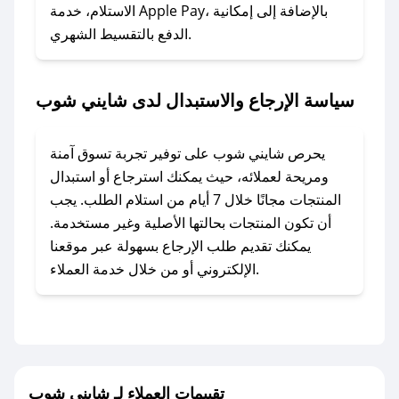
الاستلام، خدمة Apple Pay، بالإضافة إلى إمكانية
الدفع بالتقسيط الشهري.
### ماذا أفعل إذا لم أجد كود خصم لمتجري
المفضل؟
في حال عدم توفر كوبونات لمتجرك المفضل، يمكنك
سياسة الإرجاع والاستبدال لدى شايني شوب
مراسلتنا مباشرة وسنعمل على توفير الكوبونات في
أسرع وقت ممكن.
يحرص شايني شوب على توفير تجربة تسوق آمنة
### كيف تحصل على كوبونات خصم حصرية من
ومريحة لعملائه، حيث يمكنك استرجاع أو استبدال
شايني شوب؟
المنتجات مجانًا خلال 7 أيام من استلام الطلب. يجب
للحصول على كوبونات وخصومات حصرية، قم بما
أن تكون المنتجات بحالتها الأصلية وغير مستخدمة.
يلي:
يمكنك تقديم طلب الإرجاع بسهولة عبر موقعنا
- اضغط على أيقونة متابعة لمتجر شايني شوب في
الإلكتروني أو من خلال خدمة العملاء.
تطبيق صحصح.
- تابع حسابنا الرسمي على تويتر وقم بتفعيل زر
التنبيهات.
- قم بتفعيل إشعارات تطبيق صحصح ليصلك كل
جديد.
تقييمات العملاء لـ شايني شوب