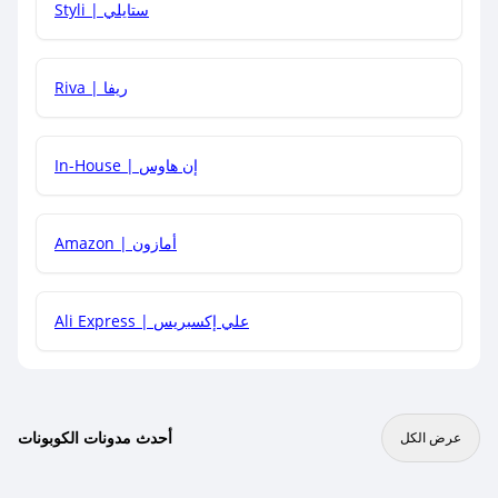
Styli | ستايلي
هل يمكنني جمع كود خصم مع العروض الأخرى؟
Riva | ريفا
In-House | إن هاوس
Amazon | أمازون
Ali Express | علي إكسبريس
أحدث مدونات الكوبونات
عرض الكل