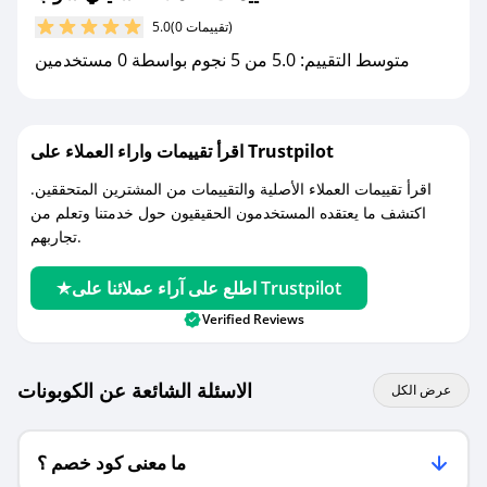
(0 تقييمات)
5.0
مع صحصح، تسوق بذكاء ووفّر على كل مشترياتك مع
متوسط التقييم: 5.0 من 5 نجوم بواسطة 0 مستخدمين
كوبونات خصم حصرية من شايني شوب!
اقرأ تقييمات واراء العملاء على Trustpilot
اقرأ تقييمات العملاء الأصلية والتقييمات من المشترين المتحققين.
اكتشف ما يعتقده المستخدمون الحقيقيون حول خدمتنا وتعلم من
تجاربهم.
اطلع على آراء عملائنا على Trustpilot
Verified Reviews
الاسئلة الشائعة عن الكوبونات
عرض الكل
ما معنى كود خصم ؟