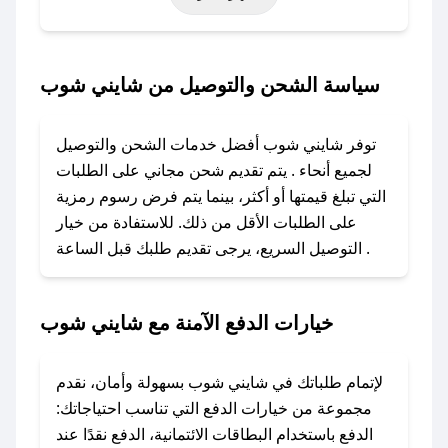
حتى عروض خاصة أخرى.
### كيف تحصل على كود خصم من شايني شوب؟
سياسة الشحن والتوصيل من شايني شوب
باستخدام تطبيق صحصح، يمكنك العثور بسهولة على
كود خصم شايني شوب. وفي حال عدم توفر
توفر شايني شوب أفضل خدمات الشحن والتوصيل
الكوبون، تواصل معنا عبر تويتر أو البريد الإلكتروني
لجميع أنحاء . يتم تقديم شحن مجاني على الطلبات
لإضافته بسرعة.
التي تبلغ قيمتها أو أكثر، بينما يتم فرض رسوم رمزية
على الطلبات الأقل من ذلك. للاستفادة من خيار
### كيفية استخدام كود خصم شايني شوب؟
التوصيل السريع، يرجى تقديم طلبك قبل الساعة .
1. انسخ كود الخصم من تطبيق صحصح.
2. الصقه في خانة الدفع عند التسوق من شايني
شوب.
خيارات الدفع الآمنة مع شايني شوب
### ماذا أفعل إذا لم يعمل كود الخصم؟
لا تقلق! يمكنك التواصل مع فريق دعم صحصح عبر
لإتمام طلباتك في شايني شوب بسهولة وأمان، نقدم
الرسائل الخاصة على تويتر أو البريد الإلكتروني،
مجموعة من خيارات الدفع التي تناسب احتياجاتك:
وسنقوم بحل المشكلة في أسرع وقت ممكن.
الدفع باستخدام البطاقات الائتمانية، الدفع نقدًا عند