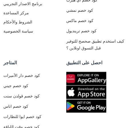
برنامج الاصدار التجريبي
كود خصم نمشي
مركز المساعدة
كود خصم ماكس
الشروط والأحكام
كود خصم ترينديول
سياسة الخصوصية
كيف استخدم تطبيق صحصح للتوفير
قبل التسوق اونلاين ؟
احصل على التطبيق
المتاجر
كود خصم دار الأميرات
كود خصم جيني
كود خصم قولدن سنت
كود خصم اناس
كود خصم ايوا للنظارات
كود خصم وقت اللياقة