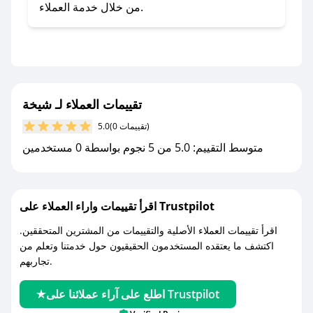
صحصح.
من خلال خدمة العملاء.
- تابع حسابنا الرسمي على تويتر وقم بتفعيل زر
التنبيهات.
- قم بتفعيل إشعارات تطبيق صحصح ليصلك كل
جديد.
تقييمات العملاء لـ شيخة
مع صحصح، تسوق بذكاء ووفّر على كل مشترياتك مع
(0 تقييمات)
5.0
كوبونات خصم حصرية من شيخة!
متوسط التقييم: 5.0 من 5 نجوم بواسطة 0 مستخدمين
اقرأ تقييمات واراء العملاء على Trustpilot
اقرأ تقييمات العملاء الأصلية والتقييمات من المشترين المتحققين.
اكتشف ما يعتقده المستخدمون الحقيقيون حول خدمتنا وتعلم من
تجاربهم.
اطلع على آراء عملائنا على Trustpilot