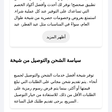
تطبيق صحصح! نوفر لك أحدث وأفضل أكواد الخصم
التي تساعدك على التوفير عند كل عملية شراء.
استمتع بعروض وخصومات حصرية من شيخة طوال
العام، سواءً في المناسبات مثل عيد الفطر، عيد
الأضحى، الجمعة البيضاء (شهر نوفمبر)، رمضان،
أظهر المزيد
اليوم الوطني، يوم التأسيس، أو حتى عروض خاصة
أخرى.
### كيف تحصل على كود خصم من شيخة؟
سياسة الشحن والتوصيل من شيخة
باستخدام تطبيق صحصح، يمكنك العثور بسهولة على
كود خصم شيخة. وفي حال عدم توفر الكوبون،
توفر شيخة أفضل خدمات الشحن والتوصيل لجميع
تواصل معنا عبر تويتر أو البريد الإلكتروني لإضافته
أنحاء . يتم تقديم شحن مجاني على الطلبات التي تبلغ
بسرعة.
قيمتها أو أكثر، بينما يتم فرض رسوم رمزية على
الطلبات الأقل من ذلك. للاستفادة من خيار التوصيل
### كيفية استخدام كود خصم شيخة؟
السريع، يرجى تقديم طلبك قبل الساعة .
1. انسخ كود الخصم من تطبيق صحصح.
2. الصقه في خانة الدفع عند التسوق من شيخة.