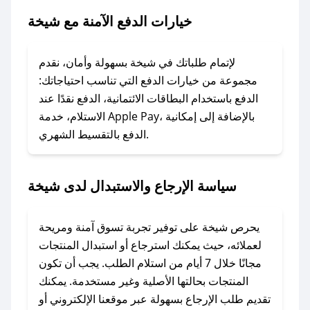
خيارات الدفع الآمنة مع شيخة
### ماذا أفعل إذا لم يعمل كود الخصم؟
لا تقلق! يمكنك التواصل مع فريق دعم صحصح عبر
الرسائل الخاصة على تويتر أو البريد الإلكتروني،
لإتمام طلباتك في شيخة بسهولة وأمان، نقدم
وسنقوم بحل المشكلة في أسرع وقت ممكن.
مجموعة من خيارات الدفع التي تناسب احتياجاتك:
الدفع باستخدام البطاقات الائتمانية، الدفع نقدًا عند
### ماذا أفعل إذا لم أجد كود خصم لمتجري
الاستلام، خدمة Apple Pay، بالإضافة إلى إمكانية
الدفع بالتقسيط الشهري.
المفضل؟
في حال عدم توفر كوبونات لمتجرك المفضل، يمكنك
مراسلتنا مباشرة وسنعمل على توفير الكوبونات في
سياسة الإرجاع والاستبدال لدى شيخة
أسرع وقت ممكن.
### كيف تحصل على كوبونات خصم حصرية من
يحرص شيخة على توفير تجربة تسوق آمنة ومريحة
شيخة؟
لعملائه، حيث يمكنك استرجاع أو استبدال المنتجات
للحصول على كوبونات وخصومات حصرية، قم بما
مجانًا خلال 7 أيام من استلام الطلب. يجب أن تكون
يلي:
المنتجات بحالتها الأصلية وغير مستخدمة. يمكنك
- اضغط على أيقونة متابعة لمتجر شيخة في تطبيق
تقديم طلب الإرجاع بسهولة عبر موقعنا الإلكتروني أو