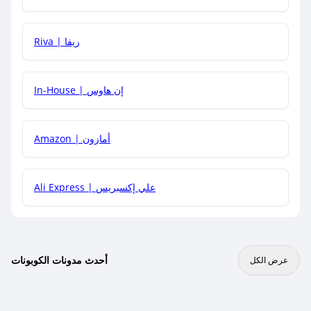
هل يمكنني جمع كود خصم مع العروض الأخرى؟
Riva | ريفا
In-House | إن هاوس
Amazon | أمازون
Ali Express | علي إكسبريس
أحدث مدونات الكوبونات
عرض الكل