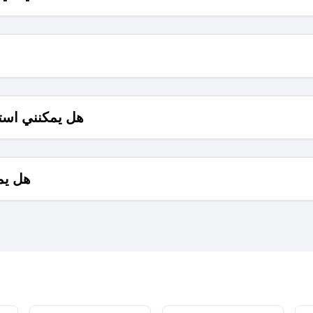
هل يمكنني است
هل يم