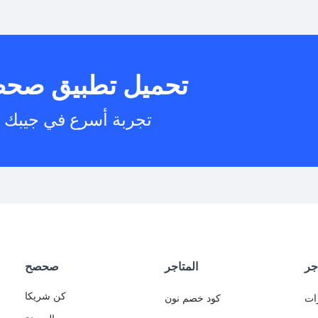
هل يمكنني است
تحميل تطبيق صح
هل يم
تجربة أسرع في جيبك
جر
المتاجر
صحصح
كن شريكا
ات
كود خصم نون