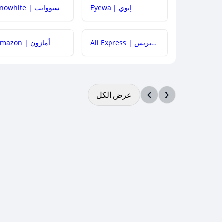
Eyewa | إيوي
Snowhite | سنووايت
Ali Express | علي إكسبريس
Amazon | أمازون
عرض الكل