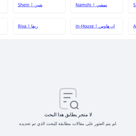
Namshi | نمشي
Shein | شين
كيف أحصل على
In-House | إن هاوس
Riva | ريفا
كيف أحصل على
كيف يم
لا متجر يطابق هذا البحث
لم يتم العثور على مقالات مطابقة للبحث الذي تم تحديده.