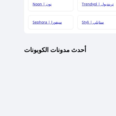
Trendyol | ترينديول
Noon | نون
 أحدث أكواد الخصم والعروض للمتاجر؟
Styli | ستايلي
Sephora | سيفورا
كم مدة صلاحية كود الخصم؟
أحدث مدونات الكوبونات
 توصيل مجاني أو بدون رسوم الشحن ؟
كنني معرفة إذا كان كود الخصم لا يعمل؟
كيف أحصل على أقوى كود خصم؟