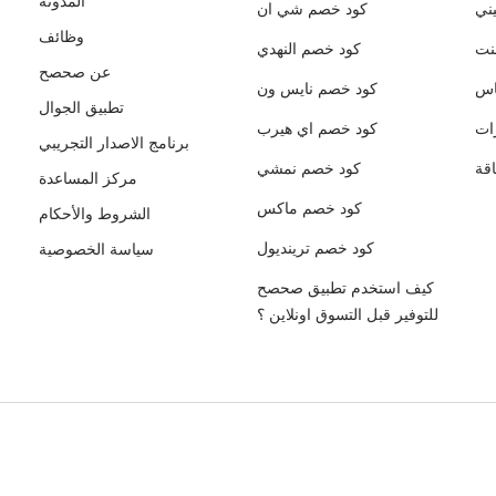
المدونة
ني
كود خصم شي ان
وظائف
نت
كود خصم النهدي
عن صحصح
اس
كود خصم نايس ون
تطبيق الجوال
ات
كود خصم اي هيرب
برنامج الاصدار التجريبي
قة
كود خصم نمشي
مركز المساعدة
كود خصم ماكس
الشروط والأحكام
كود خصم ترينديول
سياسة الخصوصية
كيف استخدم تطبيق صحصح
للتوفير قبل التسوق اونلاين ؟