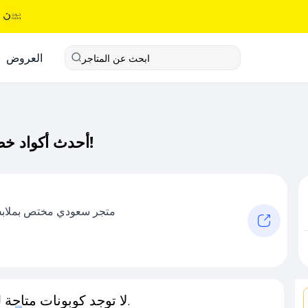
العروض
ابحث عن المتاجر
أحدث أكواد خصم شامخ كود خصم حصري لـ شامخ الآن!
متجر سعودي مختص بملابس 
لا توجد كوبونات متاحة لـهذا المتجر حاليًا.