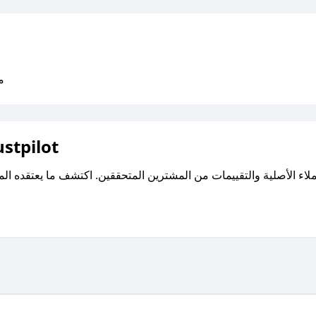
متو
اقرأ تقييمات واراء العملاء ع