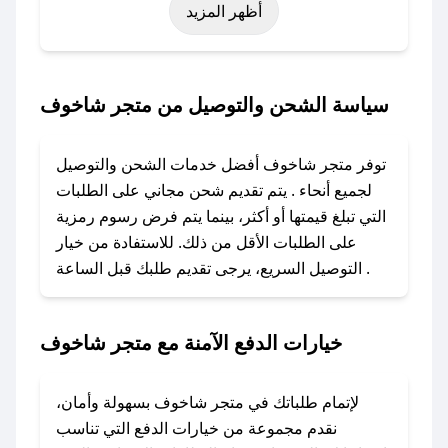
أظهر المزيد
نوفمبر)، رمضان، اليوم الوطني، يوم التأسيس، أو
حتى عروض خاصة أخرى.
### كيف تحصل على كود خصم من متجر شاخوف؟
سياسة الشحن والتوصيل من متجر شاخوف
باستخدام تطبيق صحصح، يمكنك العثور بسهولة على
كود خصم متجر شاخوف. وفي حال عدم توفر
توفر متجر شاخوف أفضل خدمات الشحن والتوصيل
الكوبون، تواصل معنا عبر تويتر أو البريد الإلكتروني
لجميع أنحاء . يتم تقديم شحن مجاني على الطلبات
لإضافته بسرعة.
التي تبلغ قيمتها أو أكثر، بينما يتم فرض رسوم رمزية
على الطلبات الأقل من ذلك. للاستفادة من خيار
### كيفية استخدام كود خصم متجر شاخوف؟
التوصيل السريع، يرجى تقديم طلبك قبل الساعة .
1. انسخ كود الخصم من تطبيق صحصح.
2. الصقه في خانة الدفع عند التسوق من متجر
شاخوف.
خيارات الدفع الآمنة مع متجر شاخوف
### ماذا أفعل إذا لم يعمل كود الخصم؟
لا تقلق! يمكنك التواصل مع فريق دعم صحصح عبر
لإتمام طلباتك في متجر شاخوف بسهولة وأمان،
الرسائل الخاصة على تويتر أو البريد الإلكتروني،
نقدم مجموعة من خيارات الدفع التي تناسب