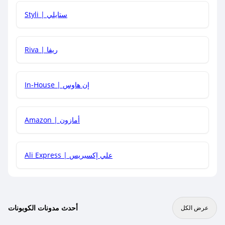
هل يمكنني استخدام كود خصم على منتجات معينة فقط؟
Styli | ستايلي
هل يمكنني جمع كود خصم مع العروض الأخرى؟
Riva | ريفا
In-House | إن هاوس
Amazon | أمازون
Ali Express | علي إكسبريس
أحدث مدونات الكوبونات
عرض الكل