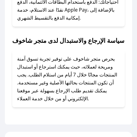
وسنقوم بحل المشكلة في أسرع وقت ممكن.
احتياجاتك: الدفع باستخدام البطاقات الائتمانية، الدفع
نقدًا عند الاستلام، خدمة Apple Pay، بالإضافة إلى
إمكانية الدفع بالتقسيط الشهري.
### ماذا أفعل إذا لم أجد كود خصم لمتجري
المفضل؟
في حال عدم توفر كوبونات لمتجرك المفضل، يمكنك
سياسة الإرجاع والاستبدال لدى متجر شاخوف
مراسلتنا مباشرة وسنعمل على توفير الكوبونات في
أسرع وقت ممكن.
يحرص متجر شاخوف على توفير تجربة تسوق آمنة
### كيف تحصل على كوبونات خصم حصرية من
ومريحة لعملائه، حيث يمكنك استرجاع أو استبدال
متجر شاخوف؟
المنتجات مجانًا خلال 7 أيام من استلام الطلب. يجب
للحصول على كوبونات وخصومات حصرية، قم بما
أن تكون المنتجات بحالتها الأصلية وغير مستخدمة.
يلي:
يمكنك تقديم طلب الإرجاع بسهولة عبر موقعنا
- اضغط على أيقونة متابعة لمتجر متجر شاخوف في
الإلكتروني أو من خلال خدمة العملاء.
تطبيق صحصح.
- تابع حسابنا الرسمي على تويتر وقم بتفعيل زر
التنبيهات.
- قم بتفعيل إشعارات تطبيق صحصح ليصلك كل