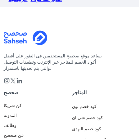
يساعد موقع صحصح المستخدمين في العثور على أفضل
أكواد الخصم للمتاجر عبر الإنترنت وتطبيقات التوصيل
والتي يتم تحديثها باستمرار.
المتاجر
صحصح
كن شريكا
كود خصم نون
المدونة
كود خصم شي ان
وظائف
كود خصم النهدي
عن صحصح