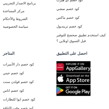
برنامج الاصدار التجريبي
كود خصم نمشي
مركز المساعدة
كود خصم ماكس
الشروط والأحكام
كود خصم ترينديول
سياسة الخصوصية
كيف استخدم تطبيق صحصح للتوفير
قبل التسوق اونلاين ؟
احصل على التطبيق
المتاجر
كود خصم دار الأميرات
كود خصم جيني
كود خصم قولدن سنت
كود خصم اناس
كود خصم ايوا للنظارات
كود خصم وقت اللياقة