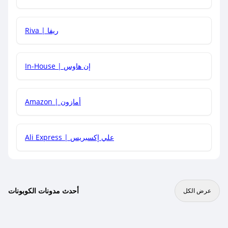
هل يمكنني جمع كود خصم مع العروض الأخرى؟
Riva | ريفا
In-House | إن هاوس
Amazon | أمازون
Ali Express | علي إكسبريس
أحدث مدونات الكوبونات
عرض الكل