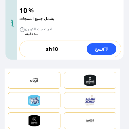
10
%
يشمل جميع المنتجات
خصم
آخر تحديث للكوبون
منذ دقيقه
sh10
نسخ