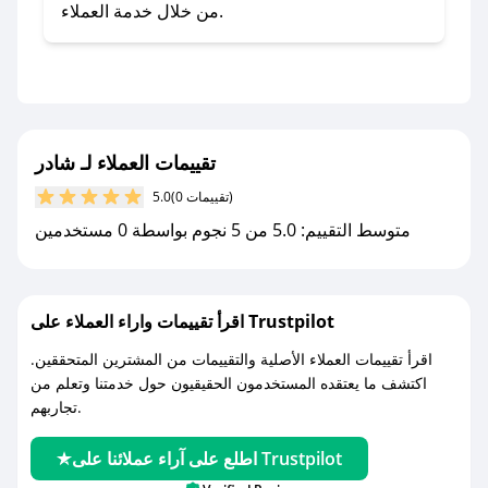
صحصح.
من خلال خدمة العملاء.
- تابع حسابنا الرسمي على تويتر وقم بتفعيل زر
التنبيهات.
- قم بتفعيل إشعارات تطبيق صحصح ليصلك كل
جديد.
تقييمات العملاء لـ شادر
مع صحصح، تسوق بذكاء ووفّر على كل مشترياتك مع
(0 تقييمات)
5.0
كوبونات خصم حصرية من شادر!
متوسط التقييم: 5.0 من 5 نجوم بواسطة 0 مستخدمين
اقرأ تقييمات واراء العملاء على Trustpilot
اقرأ تقييمات العملاء الأصلية والتقييمات من المشترين المتحققين.
اكتشف ما يعتقده المستخدمون الحقيقيون حول خدمتنا وتعلم من
تجاربهم.
اطلع على آراء عملائنا على Trustpilot