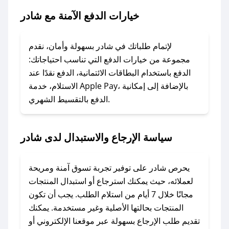
خيارات الدفع الآمنة مع شادر
### ماذا أفعل إذا لم يعمل كود الخصم؟
لا تقلق! يمكنك التواصل مع فريق دعم صحصح عبر
الرسائل الخاصة على تويتر أو البريد الإلكتروني،
لإتمام طلباتك في شادر بسهولة وأمان، نقدم
وسنقوم بحل المشكلة في أسرع وقت ممكن.
مجموعة من خيارات الدفع التي تناسب احتياجاتك:
الدفع باستخدام البطاقات الائتمانية، الدفع نقدًا عند
### ماذا أفعل إذا لم أجد كود خصم لمتجري
الاستلام، خدمة Apple Pay، بالإضافة إلى إمكانية
الدفع بالتقسيط الشهري.
المفضل؟
في حال عدم توفر كوبونات لمتجرك المفضل، يمكنك
مراسلتنا مباشرة وسنعمل على توفير الكوبونات في
سياسة الإرجاع والاستبدال لدى شادر
أسرع وقت ممكن.
### كيف تحصل على كوبونات خصم حصرية من
يحرص شادر على توفير تجربة تسوق آمنة ومريحة
شادر؟
لعملائه، حيث يمكنك استرجاع أو استبدال المنتجات
للحصول على كوبونات وخصومات حصرية، قم بما
مجانًا خلال 7 أيام من استلام الطلب. يجب أن تكون
يلي:
المنتجات بحالتها الأصلية وغير مستخدمة. يمكنك
- اضغط على أيقونة متابعة لمتجر شادر في تطبيق
تقديم طلب الإرجاع بسهولة عبر موقعنا الإلكتروني أو