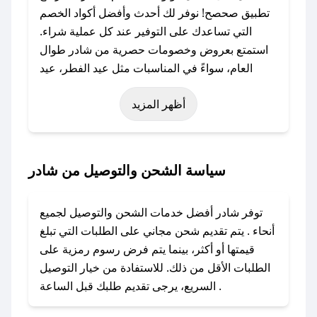
تطبيق صحصح! نوفر لك أحدث وأفضل أكواد الخصم
التي تساعدك على التوفير عند كل عملية شراء.
استمتع بعروض وخصومات حصرية من شادر طوال
العام، سواءً في المناسبات مثل عيد الفطر، عيد
الأضحى، الجمعة البيضاء (شهر نوفمبر)، رمضان،
أظهر المزيد
اليوم الوطني، يوم التأسيس، أو حتى عروض خاصة
أخرى.
### كيف تحصل على كود خصم من شادر؟
سياسة الشحن والتوصيل من شادر
باستخدام تطبيق صحصح، يمكنك العثور بسهولة على
كود خصم شادر. وفي حال عدم توفر الكوبون،
توفر شادر أفضل خدمات الشحن والتوصيل لجميع
تواصل معنا عبر تويتر أو البريد الإلكتروني لإضافته
أنحاء . يتم تقديم شحن مجاني على الطلبات التي تبلغ
بسرعة.
قيمتها أو أكثر، بينما يتم فرض رسوم رمزية على
الطلبات الأقل من ذلك. للاستفادة من خيار التوصيل
### كيفية استخدام كود خصم شادر؟
السريع، يرجى تقديم طلبك قبل الساعة .
1. انسخ كود الخصم من تطبيق صحصح.
2. الصقه في خانة الدفع عند التسوق من شادر.