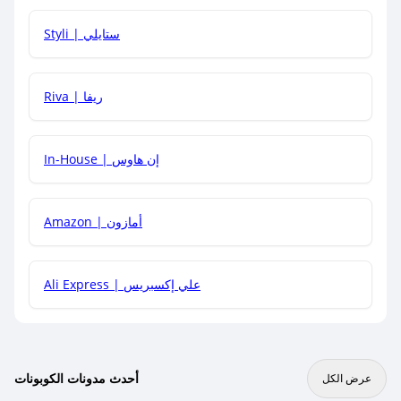
هل يمكنني استخدام كود خصم على منتجات معينة فقط؟
Styli | ستايلي
هل يمكنني جمع كود خصم مع العروض الأخرى؟
Riva | ريفا
In-House | إن هاوس
Amazon | أمازون
Ali Express | علي إكسبريس
أحدث مدونات الكوبونات
عرض الكل