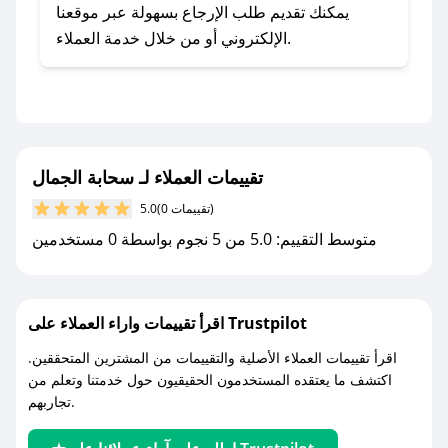
- اضغط على أيقونة متابعة لمتجر سحابة الجمال في
يمكنك تقديم طلب الإرجاع بسهولة عبر موقعنا
تطبيق صحصح.
الإلكتروني أو من خلال خدمة العملاء.
- تابع حسابنا الرسمي على تويتر وقم بتفعيل زر
التنبيهات.
- قم بتفعيل إشعارات تطبيق صحصح ليصلك كل
جديد.
تقييمات العملاء لـ سحابة الجمال
مع صحصح، تسوق بذكاء ووفّر على كل مشترياتك مع
(0 تقييمات)
5.0
كوبونات خصم حصرية من سحابة الجمال!
متوسط التقييم: 5.0 من 5 نجوم بواسطة 0 مستخدمين
اقرأ تقييمات واراء العملاء على Trustpilot
اقرأ تقييمات العملاء الأصلية والتقييمات من المشترين المتحققين.
اكتشف ما يعتقده المستخدمون الحقيقيون حول خدمتنا وتعلم من
تجاربهم.