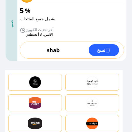
5
%
يشمل جميع المنتجات
خصم
آخر تحديث للكوبون
الاثنين، 3 أغسطس
shab
نسخ