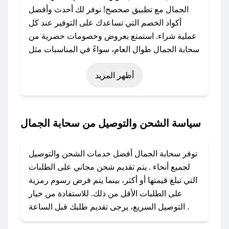
الجمال مع تطبيق صحصح! نوفر لك أحدث وأفضل
أكواد الخصم التي تساعدك على التوفير عند كل
عملية شراء. استمتع بعروض وخصومات حصرية من
سحابة الجمال طوال العام، سواءً في المناسبات مثل
عيد الفطر، عيد الأضحى، الجمعة البيضاء (شهر
أظهر المزيد
نوفمبر)، رمضان، اليوم الوطني، يوم التأسيس، أو
حتى عروض خاصة أخرى.
### كيف تحصل على كود خصم من سحابة الجمال؟
سياسة الشحن والتوصيل من سحابة الجمال
باستخدام تطبيق صحصح، يمكنك العثور بسهولة على
كود خصم سحابة الجمال. وفي حال عدم توفر
توفر سحابة الجمال أفضل خدمات الشحن والتوصيل
الكوبون، تواصل معنا عبر تويتر أو البريد الإلكتروني
لجميع أنحاء . يتم تقديم شحن مجاني على الطلبات
لإضافته بسرعة.
التي تبلغ قيمتها أو أكثر، بينما يتم فرض رسوم رمزية
على الطلبات الأقل من ذلك. للاستفادة من خيار
### كيفية استخدام كود خصم سحابة الجمال؟
التوصيل السريع، يرجى تقديم طلبك قبل الساعة .
1. انسخ كود الخصم من تطبيق صحصح.
2. الصقه في خانة الدفع عند التسوق من سحابة