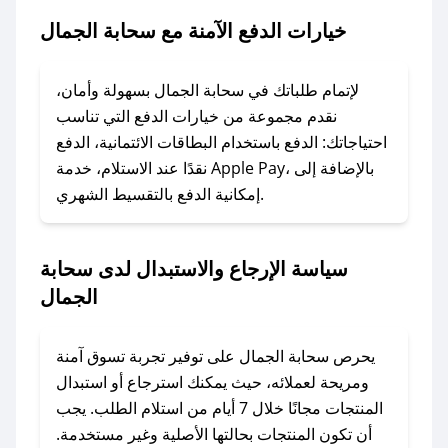
الجمال.
خيارات الدفع الآمنة مع سحابة الجمال
### ماذا أفعل إذا لم يعمل كود الخصم؟
لا تقلق! يمكنك التواصل مع فريق دعم صحصح عبر
لإتمام طلباتك في سحابة الجمال بسهولة وأمان،
الرسائل الخاصة على تويتر أو البريد الإلكتروني،
نقدم مجموعة من خيارات الدفع التي تناسب
وسنقوم بحل المشكلة في أسرع وقت ممكن.
احتياجاتك: الدفع باستخدام البطاقات الائتمانية، الدفع
نقدًا عند الاستلام، خدمة Apple Pay، بالإضافة إلى
إمكانية الدفع بالتقسيط الشهري.
### ماذا أفعل إذا لم أجد كود خصم لمتجري
المفضل؟
في حال عدم توفر كوبونات لمتجرك المفضل، يمكنك
سياسة الإرجاع والاستبدال لدى سحابة
مراسلتنا مباشرة وسنعمل على توفير الكوبونات في
الجمال
أسرع وقت ممكن.
### كيف تحصل على كوبونات خصم حصرية من
يحرص سحابة الجمال على توفير تجربة تسوق آمنة
سحابة الجمال؟
ومريحة لعملائه، حيث يمكنك استرجاع أو استبدال
للحصول على كوبونات وخصومات حصرية، قم بما
المنتجات مجانًا خلال 7 أيام من استلام الطلب. يجب
يلي:
أن تكون المنتجات بحالتها الأصلية وغير مستخدمة.