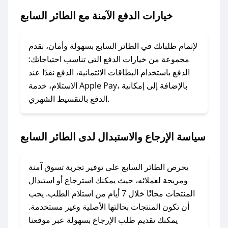
السابع.
خيارات الدفع الآمنة مع الطائر السابع
### ماذا أفعل إذا لم يعمل كود الخصم؟
لا تقلق! يمكنك التواصل مع فريق دعم صحصح عبر
لإتمام طلباتك في الطائر السابع بسهولة وأمان، نقدم
الرسائل الخاصة على تويتر أو البريد الإلكتروني،
مجموعة من خيارات الدفع التي تناسب احتياجاتك:
وسنقوم بحل المشكلة في أسرع وقت ممكن.
الدفع باستخدام البطاقات الائتمانية، الدفع نقدًا عند
الاستلام، خدمة Apple Pay، بالإضافة إلى إمكانية
الدفع بالتقسيط الشهري.
### ماذا أفعل إذا لم أجد كود خصم لمتجري
المفضل؟
في حال عدم توفر كوبونات لمتجرك المفضل، يمكنك
سياسة الإرجاع والاستبدال لدى الطائر السابع
مراسلتنا مباشرة وسنعمل على توفير الكوبونات في
أسرع وقت ممكن.
يحرص الطائر السابع على توفير تجربة تسوق آمنة
### كيف تحصل على كوبونات خصم حصرية من
ومريحة لعملائه، حيث يمكنك استرجاع أو استبدال
الطائر السابع؟
المنتجات مجانًا خلال 7 أيام من استلام الطلب. يجب
للحصول على كوبونات وخصومات حصرية، قم بما
أن تكون المنتجات بحالتها الأصلية وغير مستخدمة.
يلي:
يمكنك تقديم طلب الإرجاع بسهولة عبر موقعنا