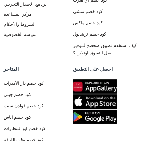
برنامج الاصدار التجريبي
كود خصم نمشي
مركز المساعدة
كود خصم ماكس
الشروط والأحكام
كود خصم ترينديول
سياسة الخصوصية
كيف استخدم تطبيق صحصح للتوفير
قبل التسوق اونلاين ؟
احصل على التطبيق
المتاجر
كود خصم دار الأميرات
كود خصم جيني
كود خصم قولدن سنت
كود خصم اناس
كود خصم ايوا للنظارات
كود خصم وقت اللياقة