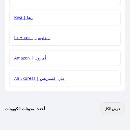
هل يمكنني جمع كود خصم مع العروض الأخرى؟
Riva | ريفا
In-House | إن هاوس
Amazon | أمازون
Ali Express | علي إكسبريس
أحدث مدونات الكوبونات
عرض الكل