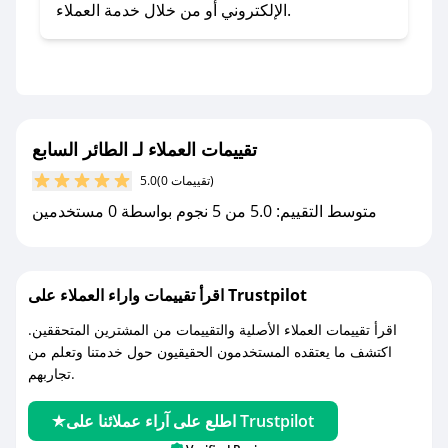
- اضغط على أيقونة متابعة لمتجر الطائر السابع في
الإلكتروني أو من خلال خدمة العملاء.
تطبيق صحصح.
- تابع حسابنا الرسمي على تويتر وقم بتفعيل زر
التنبيهات.
- قم بتفعيل إشعارات تطبيق صحصح ليصلك كل
جديد.
تقييمات العملاء لـ الطائر السابع
(0 تقييمات)
5.0
مع صحصح، تسوق بذكاء ووفّر على كل مشترياتك مع
متوسط التقييم: 5.0 من 5 نجوم بواسطة 0 مستخدمين
كوبونات خصم حصرية من الطائر السابع!
اقرأ تقييمات واراء العملاء على Trustpilot
اقرأ تقييمات العملاء الأصلية والتقييمات من المشترين المتحققين.
اكتشف ما يعتقده المستخدمون الحقيقيون حول خدمتنا وتعلم من
تجاربهم.
اطلع على آراء عملائنا على Trustpilot