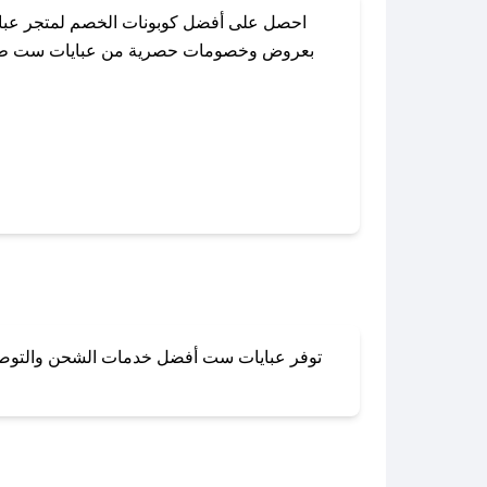
احصل على أفضل كوبونات الخصم لمتجر عباي
بعروض وخصومات حصرية من عبايات ست طوال ال
باستخدام تطبيق صحصح، يمكنك العثور بسهول
توفر عبايات ست أفضل خدمات الشحن والتوصيل ل
لا تقلق! يمكنك التواص
في 