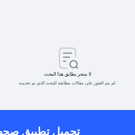
كيف أحصل على
كيف يم
لا متجر يطابق هذا البحث
لم يتم العثور على مقالات مطابقة للبحث الذي تم تحديده.
هل يمكنني است
تحميل تطبيق صح