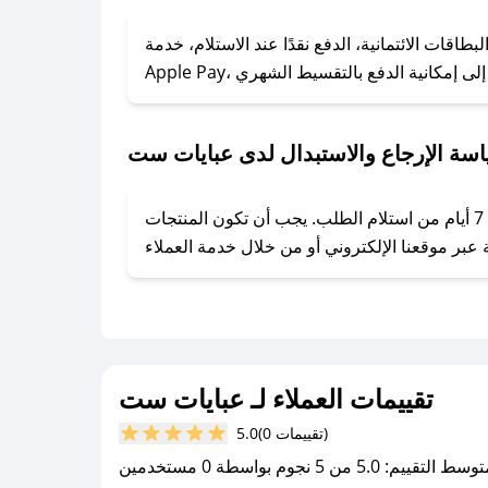
### كيف تحصل على كوبونات خصم حصرية من عبايات ست؟
ول على كوبونات وخصومات حصرية، قم بما يلي:
قات الائتمانية، الدفع نقدًا عند الاستلام، خدمة
- اضغط على أيقونة متابعة لمتجر عبايات ست في تطبيق صحصح.
- تابع حسابنا الرسمي على تويتر وقم بتفعيل زر التنبيهات.
- قم بتفعيل إشعارات تطبيق صحصح ليصلك كل جديد.
سة الإرجاع والاستبدال لدى عبايات ست
يحرص عبايات ست على توفير تجربة تسوق آمنة ومريحة لعملائه، حيث يمكنك استرجاع أو استبدال المنتجات مجانًا خلال 7 أيام من استلام الطلب. يجب أن تكون المنتجات
تقييمات العملاء لـ عبايات ست
(0 تقييمات)
5.0
سط التقييم: 5.0 من 5 نجوم بواسطة 0 مستخدمين