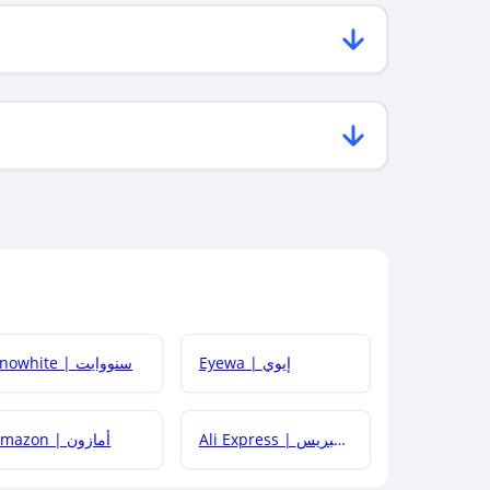
Eyewa | إيوي
Snowhite | سنووايت
Ali Express | علي إكسبريس
Amazon | أمازون