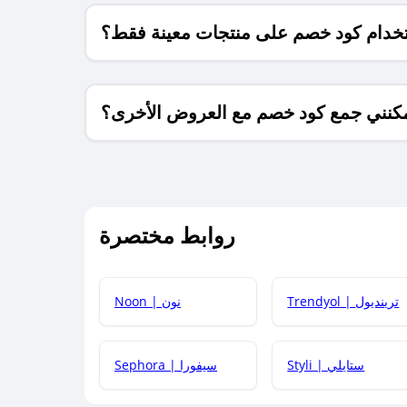
خدام كود خصم على منتجات معينة فقط؟
كنني جمع كود خصم مع العروض الأخرى؟
ما معنى كود خصم ؟
روابط مختصرة
كيف يمكنك استخدام كود الخصم؟
Trendyol | ترينديول
Noon | نون
 أحدث أكواد الخصم والعروض للمتاجر؟
Styli | ستايلي
Sephora | سيفورا