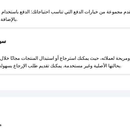
للحص
 مجموعة من خيارات الدفع التي تناسب احتياجاتك: الدفع باستخدام البطا
Apple Pay، بالإضافة إلى إمكانية الدفع بالتقسيط الشهري.
سيا
مع صحصح، تسوق بذكاء ووفّر على كل مشترياتك مع كوبونات خصم حصرية من عبايات ست!
بحالتها الأصلية وغير مستخدمة. يمكنك تقديم طلب الإرجاع بسهولة عبر موقعنا الإلكتروني أو من خلال خدمة العملاء.
متو