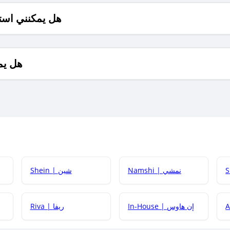
هل يمكنني است
هل يم
Namshi | نمشي
Shein | شين
كيف أحصل على
In-House | إن هاوس
Riva | ريفا