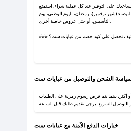
عدك على التوفير عند كل عملية شراء. استمتع
يضاء (شهر نوفمبر)، رمضان، اليوم الوطني، يوم
التأسيس، أو حتى عروض خاصة أخرى.
### كيف تحصل على كود خصم من عبايات ست؟
بر تويتر أو البريد الإلكتروني لإضافته بسرعة.
### كيفية استخدام كود خصم عبايات ست؟
1. انسخ كود الخصم من تطبيق صحصح.
2. الصقه في خانة الدفع عند التسوق من عبايات ست.
ياسة الشحن والتوصيل من عبايات ست
### ماذا أفعل إذا لم يعمل كود الخصم؟
و أكثر، بينما يتم فرض رسوم رمزية على الطلبات
تروني، وسنقوم بحل المشكلة في أسرع وقت ممكن.
### ماذا أفعل إذا لم أجد كود خصم لمتجري المفضل؟
نعمل على توفير الكوبونات في أسرع وقت ممكن.
خيارات الدفع الآمنة مع عبايات ست