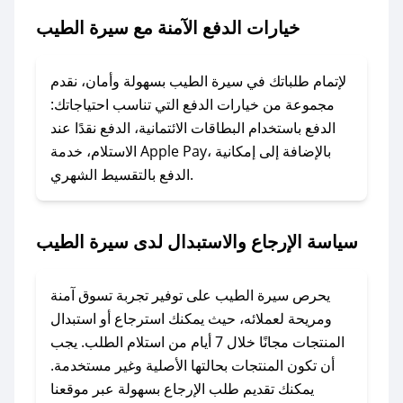
الطيب.
خيارات الدفع الآمنة مع سيرة الطيب
### ماذا أفعل إذا لم يعمل كود الخصم؟
لا تقلق! يمكنك التواصل مع فريق دعم صحصح عبر
لإتمام طلباتك في سيرة الطيب بسهولة وأمان، نقدم
الرسائل الخاصة على تويتر أو البريد الإلكتروني،
مجموعة من خيارات الدفع التي تناسب احتياجاتك:
وسنقوم بحل المشكلة في أسرع وقت ممكن.
الدفع باستخدام البطاقات الائتمانية، الدفع نقدًا عند
الاستلام، خدمة Apple Pay، بالإضافة إلى إمكانية
الدفع بالتقسيط الشهري.
### ماذا أفعل إذا لم أجد كود خصم لمتجري
المفضل؟
في حال عدم توفر كوبونات لمتجرك المفضل، يمكنك
سياسة الإرجاع والاستبدال لدى سيرة الطيب
مراسلتنا مباشرة وسنعمل على توفير الكوبونات في
أسرع وقت ممكن.
يحرص سيرة الطيب على توفير تجربة تسوق آمنة
### كيف تحصل على كوبونات خصم حصرية من
ومريحة لعملائه، حيث يمكنك استرجاع أو استبدال
سيرة الطيب؟
المنتجات مجانًا خلال 7 أيام من استلام الطلب. يجب
للحصول على كوبونات وخصومات حصرية، قم بما
أن تكون المنتجات بحالتها الأصلية وغير مستخدمة.
يلي:
يمكنك تقديم طلب الإرجاع بسهولة عبر موقعنا