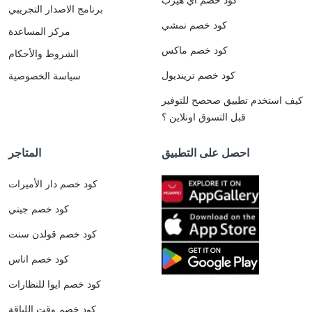
برنامج الاصدار التجريبي
كود خصم نمشي
مركز المساعدة
كود خصم ماكس
الشروط والأحكام
كود خصم ترينديول
سياسة الخصوصية
كيف استخدم تطبيق صحصح للتوفير
قبل التسوق اونلاين ؟
احصل على التطبيق
المتاجر
كود خصم دار الأميرات
كود خصم جيني
كود خصم قولدن سنت
كود خصم اناس
كود خصم ايوا للنظارات
كود خصم وقت اللياقة