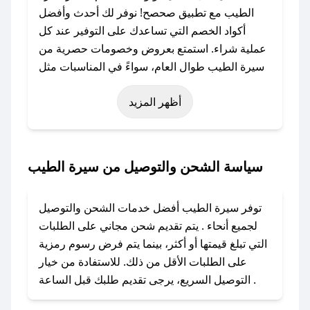
الطيب مع تطبيق صحصح! نوفر لك أحدث وأفضل
أكواد الخصم التي تساعدك على التوفير عند كل
عملية شراء. استمتع بعروض وخصومات حصرية من
سيرة الطيب طوال العام، سواءً في المناسبات مثل
عيد الفطر، عيد الأضحى، الجمعة البيضاء (شهر
أظهر المزيد
نوفمبر)، رمضان، اليوم الوطني، يوم التأسيس، أو
حتى عروض خاصة أخرى.
### كيف تحصل على كود خصم من سيرة الطيب؟
سياسة الشحن والتوصيل من سيرة الطيب
باستخدام تطبيق صحصح، يمكنك العثور بسهولة على
كود خصم سيرة الطيب. وفي حال عدم توفر
توفر سيرة الطيب أفضل خدمات الشحن والتوصيل
الكوبون، تواصل معنا عبر تويتر أو البريد الإلكتروني
لجميع أنحاء . يتم تقديم شحن مجاني على الطلبات
لإضافته بسرعة.
التي تبلغ قيمتها أو أكثر، بينما يتم فرض رسوم رمزية
على الطلبات الأقل من ذلك. للاستفادة من خيار
### كيفية استخدام كود خصم سيرة الطيب؟
التوصيل السريع، يرجى تقديم طلبك قبل الساعة .
1. انسخ كود الخصم من تطبيق صحصح.
2. الصقه في خانة الدفع عند التسوق من سيرة