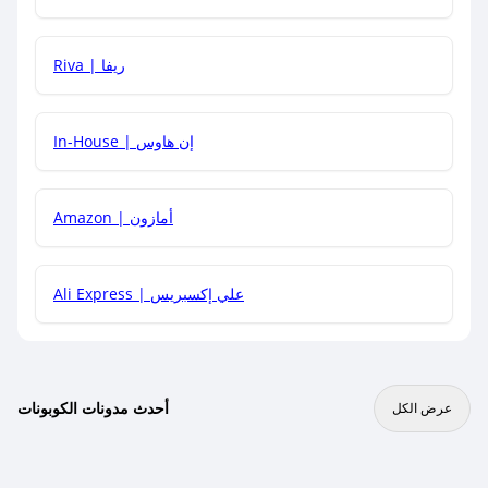
هل يمكنني جمع كود خصم مع العروض الأخرى؟
Riva | ريفا
In-House | إن هاوس
Amazon | أمازون
Ali Express | علي إكسبريس
أحدث مدونات الكوبونات
عرض الكل