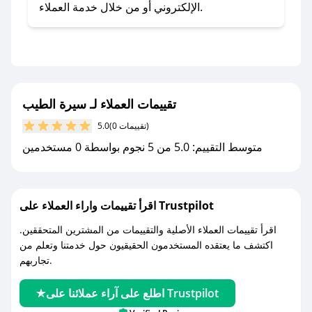
- اضغط على أيقونة متابعة لمتجر سيرة الطيب في
الإلكتروني أو من خلال خدمة العملاء.
تطبيق صحصح.
- تابع حسابنا الرسمي على تويتر وقم بتفعيل زر
التنبيهات.
- قم بتفعيل إشعارات تطبيق صحصح ليصلك كل
جديد.
تقييمات العملاء لـ سيرة الطيب
(0 تقييمات)
5.0
مع صحصح، تسوق بذكاء ووفّر على كل مشترياتك مع
متوسط التقييم: 5.0 من 5 نجوم بواسطة 0 مستخدمين
كوبونات خصم حصرية من سيرة الطيب!
اقرأ تقييمات واراء العملاء على Trustpilot
اقرأ تقييمات العملاء الأصلية والتقييمات من المشترين المتحققين.
اكتشف ما يعتقده المستخدمون الحقيقيون حول خدمتنا وتعلم من
تجاربهم.
اطلع على آراء عملائنا على Trustpilot