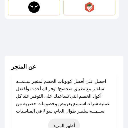
عن المتجر
احصل على أفضل كوبونات الخصم لمتجر ســمــه
سلفـر مع تطبيق صحصح! نوفر لك أحدث وأفضل
أكواد الخصم التي تساعدك على التوفير عند كل
عملية شراء. استمتع بعروض وخصومات حصرية من
ســمــه سلفـر طوال العام، سواءً في المناسبات
مثل عيد الفطر، عيد الأضحى، الجمعة البيضاء (شهر
أظهر المزيد
نوفمبر)، رمضان، اليوم الوطني، يوم التأسيس، أو