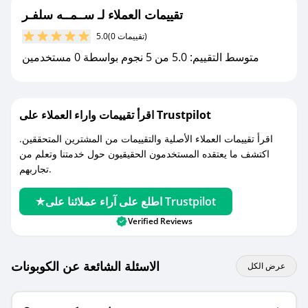
جديد.
تقييمات العملاء لـ ســمــه سلفـر
(0 تقييمات)
5.0
مع صحصح، تسوق بذكاء ووفّر على كل مشترياتك مع
متوسط التقييم: 5.0 من 5 نجوم بواسطة 0 مستخدمين
كوبونات خصم حصرية من ســمــه سلفـر!
اقرأ تقييمات واراء العملاء على Trustpilot
اقرأ تقييمات العملاء الأصلية والتقييمات من المشترين المتحققين.
اكتشف ما يعتقده المستخدمون الحقيقيون حول خدمتنا وتعلم من
تجاربهم.
اطلع على آراء عملائنا على Trustpilot
Verified Reviews
الاسئلة الشائعة عن الكوبونات
عرض الكل