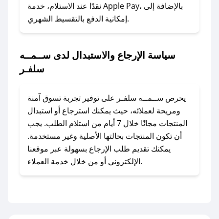
وسنقوم بحل المشكلة في أسرع وقت ممكن.
نقدًا عند الاستلام، خدمة Apple Pay، بالإضافة إلى
إمكانية الدفع بالتقسيط الشهري.
### ماذا أفعل إذا لم أجد كود خصم لمتجري
المفضل؟
سياسة الإرجاع والاستبدال لدى ســمــه
في حال عدم توفر كوبونات لمتجرك المفضل، يمكنك
سلفـر
مراسلتنا مباشرة وسنعمل على توفير الكوبونات في
أسرع وقت ممكن.
يحرص ســمــه سلفـر على توفير تجربة تسوق آمنة
### كيف تحصل على كوبونات خصم حصرية من
ومريحة لعملائه، حيث يمكنك استرجاع أو استبدال
ســمــه سلفـر؟
المنتجات مجانًا خلال 7 أيام من استلام الطلب. يجب
للحصول على كوبونات وخصومات حصرية، قم بما
أن تكون المنتجات بحالتها الأصلية وغير مستخدمة.
يلي:
يمكنك تقديم طلب الإرجاع بسهولة عبر موقعنا
- اضغط على أيقونة متابعة لمتجر ســمــه سلفـر في
الإلكتروني أو من خلال خدمة العملاء.
تطبيق صحصح.
- تابع حسابنا الرسمي على تويتر وقم بتفعيل زر
التنبيهات.
- قم بتفعيل إشعارات تطبيق صحصح ليصلك كل