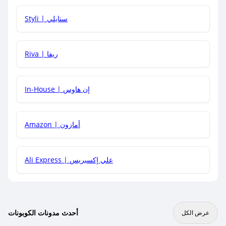
هل يمكنني استخدام كود خصم على منتجات معينة فقط؟
Styli | ستايلي
هل يمكنني جمع كود خصم مع العروض الأخرى؟
Riva | ريفا
In-House | إن هاوس
Amazon | أمازون
Ali Express | علي إكسبريس
أحدث مدونات الكوبونات
عرض الكل