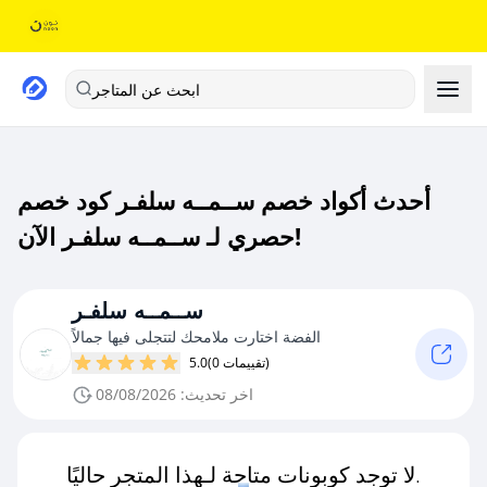
ابحث عن المتاجر
أحدث أكواد خصم ســمــه سلفـر كود خصم
حصري لـ ســمــه سلفـر الآن!
ســمــه سلفـر
الفضة اختارت ملامحك لتتجلى فيها جمالاً
(0 تقييمات)
5.0
اخر تحديث: 08/08/2026
لا توجد كوبونات متاحة لـهذا المتجر حاليًا.