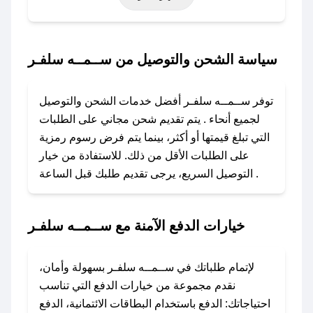
حتى عروض خاصة أخرى.
### كيف تحصل على كود خصم من ســمــه
سياسة الشحن والتوصيل من ســمــه سلفـر
سلفـر؟
باستخدام تطبيق صحصح، يمكنك العثور بسهولة على
توفر ســمــه سلفـر أفضل خدمات الشحن والتوصيل
كود خصم ســمــه سلفـر. وفي حال عدم توفر
لجميع أنحاء . يتم تقديم شحن مجاني على الطلبات
الكوبون، تواصل معنا عبر تويتر أو البريد الإلكتروني
التي تبلغ قيمتها أو أكثر، بينما يتم فرض رسوم رمزية
لإضافته بسرعة.
على الطلبات الأقل من ذلك. للاستفادة من خيار
التوصيل السريع، يرجى تقديم طلبك قبل الساعة .
### كيفية استخدام كود خصم ســمــه سلفـر؟
1. انسخ كود الخصم من تطبيق صحصح.
2. الصقه في خانة الدفع عند التسوق من ســمــه
خيارات الدفع الآمنة مع ســمــه سلفـر
سلفـر.
### ماذا أفعل إذا لم يعمل كود الخصم؟
لإتمام طلباتك في ســمــه سلفـر بسهولة وأمان،
لا تقلق! يمكنك التواصل مع فريق دعم صحصح عبر
نقدم مجموعة من خيارات الدفع التي تناسب
الرسائل الخاصة على تويتر أو البريد الإلكتروني،
احتياجاتك: الدفع باستخدام البطاقات الائتمانية، الدفع