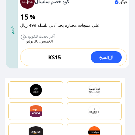
كود خصم سلسال
مُوثَّق
15
%
على منتجات مختارة بحد أدنى للسلة 499 ريال
خصم
آخر تحديث للكوبون
الخميس، 30 يوليو
KS15
نسخ