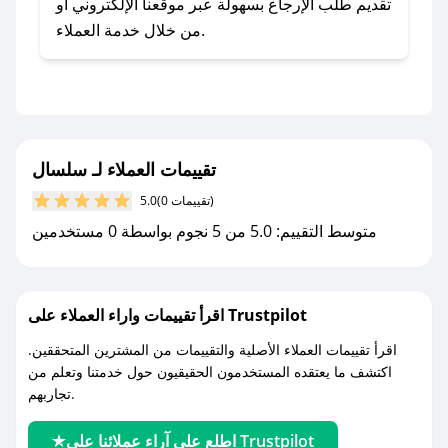
- اضغط على أيقونة متابعة لمتجر سلسال في تطبيق
تقديم طلب الإرجاع بسهولة عبر موقعنا الإلكتروني أو
صحصح.
من خلال خدمة العملاء.
- تابع حسابنا الرسمي على تويتر وقم بتفعيل زر
التنبيهات.
- قم بتفعيل إشعارات تطبيق صحصح ليصلك كل
جديد.
تقييمات العملاء لـ سلسال
مع صحصح، تسوق بذكاء ووفّر على كل مشترياتك مع
(0 تقييمات)
5.0
كوبونات خصم حصرية من سلسال!
متوسط التقييم: 5.0 من 5 نجوم بواسطة 0 مستخدمين
اقرأ تقييمات واراء العملاء على Trustpilot
اقرأ تقييمات العملاء الأصلية والتقييمات من المشترين المتحققين.
اكتشف ما يعتقده المستخدمون الحقيقيون حول خدمتنا وتعلم من
تجاربهم.
اطلع على آراء عملائنا على Trustpilot