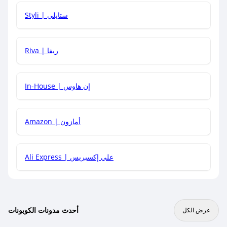
هل يمكنني استخدام كود خصم على منتجات معينة فقط؟
Styli | ستايلي
هل يمكنني جمع كود خصم مع العروض الأخرى؟
Riva | ريفا
In-House | إن هاوس
Amazon | أمازون
Ali Express | علي إكسبريس
أحدث مدونات الكوبونات
عرض الكل