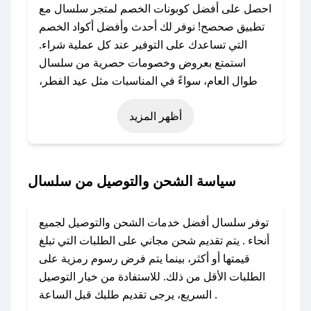
احصل على أفضل كوبونات الخصم لمتجر سلسال مع
تطبيق صحصح! نوفر لك أحدث وأفضل أكواد الخصم
التي تساعدك على التوفير عند كل عملية شراء.
استمتع بعروض وخصومات حصرية من سلسال
طوال العام، سواءً في المناسبات مثل عيد الفطر،
عيد الأضحى، الجمعة البيضاء (شهر نوفمبر)، رمضان،
أظهر المزيد
اليوم الوطني، يوم التأسيس، أو حتى عروض خاصة
أخرى.
### كيف تحصل على كود خصم من سلسال؟
سياسة الشحن والتوصيل من سلسال
باستخدام تطبيق صحصح، يمكنك العثور بسهولة على
كود خصم سلسال. وفي حال عدم توفر الكوبون،
توفر سلسال أفضل خدمات الشحن والتوصيل لجميع
تواصل معنا عبر تويتر أو البريد الإلكتروني لإضافته
أنحاء . يتم تقديم شحن مجاني على الطلبات التي تبلغ
بسرعة.
قيمتها أو أكثر، بينما يتم فرض رسوم رمزية على
الطلبات الأقل من ذلك. للاستفادة من خيار التوصيل
### كيفية استخدام كود خصم سلسال؟
السريع، يرجى تقديم طلبك قبل الساعة .
1. انسخ كود الخصم من تطبيق صحصح.