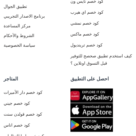
كود خصم نايس ون
تطبيق الجوال
كود خصم اي هيرب
برنامج الاصدار التجريبي
كود خصم نمشي
مركز المساعدة
كود خصم ماكس
الشروط والأحكام
كود خصم ترينديول
سياسة الخصوصية
كيف استخدم تطبيق صحصح للتوفير
قبل التسوق اونلاين ؟
احصل على التطبيق
المتاجر
كود خصم دار الأميرات
كود خصم جيني
كود خصم قولدن سنت
كود خصم اناس
كود خصم ايوا للنظارات