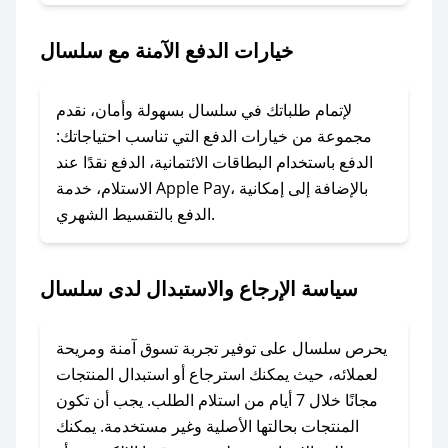
2. الصقه في خانة الدفع عند التسوق من سلسال.
خيارات الدفع الآمنة مع سلسال
### ماذا أفعل إذا لم يعمل كود الخصم؟
لا تقلق! يمكنك التواصل مع فريق دعم صحصح عبر
الرسائل الخاصة على تويتر أو البريد الإلكتروني،
لإتمام طلباتك في سلسال بسهولة وأمان، نقدم
وسنقوم بحل المشكلة في أسرع وقت ممكن.
مجموعة من خيارات الدفع التي تناسب احتياجاتك:
الدفع باستخدام البطاقات الائتمانية، الدفع نقدًا عند
### ماذا أفعل إذا لم أجد كود خصم لمتجري
الاستلام، خدمة Apple Pay، بالإضافة إلى إمكانية
الدفع بالتقسيط الشهري.
المفضل؟
في حال عدم توفر كوبونات لمتجرك المفضل، يمكنك
مراسلتنا مباشرة وسنعمل على توفير الكوبونات في
سياسة الإرجاع والاستبدال لدى سلسال
أسرع وقت ممكن.
### كيف تحصل على كوبونات خصم حصرية من
يحرص سلسال على توفير تجربة تسوق آمنة ومريحة
سلسال؟
لعملائه، حيث يمكنك استرجاع أو استبدال المنتجات
للحصول على كوبونات وخصومات حصرية، قم بما
مجانًا خلال 7 أيام من استلام الطلب. يجب أن تكون
يلي:
المنتجات بحالتها الأصلية وغير مستخدمة. يمكنك