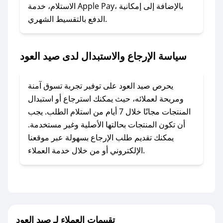
### ماذا أفعل إذا لم أجد كود خصم لمتجري
الاستلام، خدمة Apple Pay، بالإضافة إلى إمكانية
الدفع بالتقسيط الشهري.
المفضل؟
في حال عدم توفر كوبونات لمتجرك المفضل، يمكنك
مراسلتنا مباشرة وسنعمل على توفير الكوبونات في
سياسة الإرجاع والاستبدال لدى صيد العود
أسرع وقت ممكن.
### كيف تحصل على كوبونات خصم حصرية من
يحرص صيد العود على توفير تجربة تسوق آمنة
صيد العود؟
ومريحة لعملائه، حيث يمكنك استرجاع أو استبدال
للحصول على كوبونات وخصومات حصرية، قم بما
المنتجات مجانًا خلال 7 أيام من استلام الطلب. يجب
يلي:
أن تكون المنتجات بحالتها الأصلية وغير مستخدمة.
- اضغط على أيقونة متابعة لمتجر صيد العود في
يمكنك تقديم طلب الإرجاع بسهولة عبر موقعنا
تطبيق صحصح.
الإلكتروني أو من خلال خدمة العملاء.
- تابع حسابنا الرسمي على تويتر وقم بتفعيل زر
التنبيهات.
- قم بتفعيل إشعارات تطبيق صحصح ليصلك كل
جديد.
تقييمات العملاء لـ صيد العود