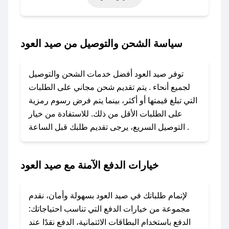
خاصة أخرى.
### كيف تحصل على كود خصم من صيد العود؟
سياسة الشحن والتوصيل من صيد العود
باستخدام تطبيق صحصح، يمكنك العثور بسهولة على
كود خصم صيد العود. وفي حال عدم توفر الكوبون،
توفر صيد العود أفضل خدمات الشحن والتوصيل
تواصل معنا عبر تويتر أو البريد الإلكتروني لإضافته
لجميع أنحاء . يتم تقديم شحن مجاني على الطلبات
بسرعة.
التي تبلغ قيمتها أو أكثر، بينما يتم فرض رسوم رمزية
على الطلبات الأقل من ذلك. للاستفادة من خيار
### كيفية استخدام كود خصم صيد العود؟
التوصيل السريع، يرجى تقديم طلبك قبل الساعة .
1. انسخ كود الخصم من تطبيق صحصح.
2. الصقه في خانة الدفع عند التسوق من صيد العود.
خيارات الدفع الآمنة مع صيد العود
### ماذا أفعل إذا لم يعمل كود الخصم؟
لا تقلق! يمكنك التواصل مع فريق دعم صحصح عبر
الرسائل الخاصة على تويتر أو البريد الإلكتروني،
لإتمام طلباتك في صيد العود بسهولة وأمان، نقدم
وسنقوم بحل المشكلة في أسرع وقت ممكن.
مجموعة من خيارات الدفع التي تناسب احتياجاتك:
الدفع باستخدام البطاقات الائتمانية، الدفع نقدًا عند