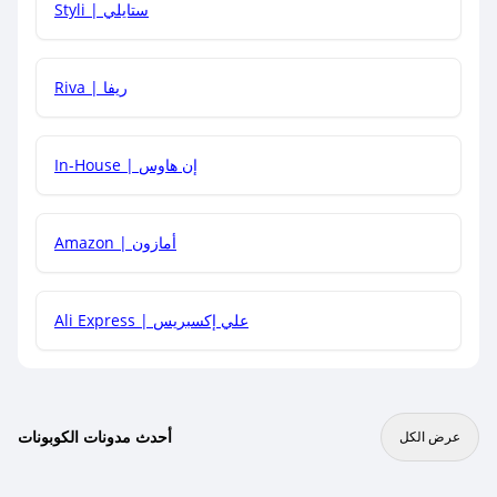
Styli | ستايلي
هل يمكنني جمع كود خصم مع العروض الأخرى؟
Riva | ريفا
In-House | إن هاوس
Amazon | أمازون
Ali Express | علي إكسبريس
أحدث مدونات الكوبونات
عرض الكل