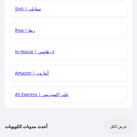
هل يمكنني استخدام كود خصم على منتجات معينة فقط؟
Styli | ستايلي
هل يمكنني جمع كود خصم مع العروض الأخرى؟
Riva | ريفا
In-House | إن هاوس
Amazon | أمازون
Ali Express | علي إكسبريس
أحدث مدونات الكوبونات
عرض الكل