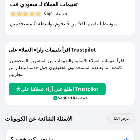
جديد.
تقييمات العملاء لـ سعودي فت
(0 تقييمات)
5.0
مع صحصح، تسوق بذكاء ووفّر على كل مشترياتك مع
متوسط التقييم: 5.0 من 5 نجوم بواسطة 0 مستخدمين
كوبونات خصم حصرية من سعودي فت!
اقرأ تقييمات واراء العملاء على Trustpilot
اقرأ تقييمات العملاء الأصلية والتقييمات من المشترين المتحققين.
اكتشف ما يعتقده المستخدمون الحقيقيون حول خدمتنا وتعلم من
تجاربهم.
اطلع على آراء عملائنا على Trustpilot
Verified Reviews
الاسئلة الشائعة عن الكوبونات
عرض الكل
ما معنى كود خصم ؟