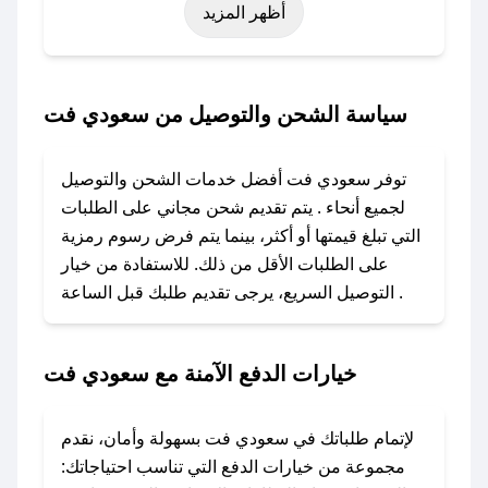
أظهر المزيد
نوفمبر)، رمضان، اليوم الوطني، يوم التأسيس، أو
حتى عروض خاصة أخرى.
### كيف تحصل على كود خصم من سعودي فت؟
سياسة الشحن والتوصيل من سعودي فت
باستخدام تطبيق صحصح، يمكنك العثور بسهولة على
كود خصم سعودي فت. وفي حال عدم توفر الكوبون،
توفر سعودي فت أفضل خدمات الشحن والتوصيل
تواصل معنا عبر تويتر أو البريد الإلكتروني لإضافته
لجميع أنحاء . يتم تقديم شحن مجاني على الطلبات
بسرعة.
التي تبلغ قيمتها أو أكثر، بينما يتم فرض رسوم رمزية
على الطلبات الأقل من ذلك. للاستفادة من خيار
### كيفية استخدام كود خصم سعودي فت؟
التوصيل السريع، يرجى تقديم طلبك قبل الساعة .
1. انسخ كود الخصم من تطبيق صحصح.
2. الصقه في خانة الدفع عند التسوق من سعودي
فت.
خيارات الدفع الآمنة مع سعودي فت
### ماذا أفعل إذا لم يعمل كود الخصم؟
لا تقلق! يمكنك التواصل مع فريق دعم صحصح عبر
لإتمام طلباتك في سعودي فت بسهولة وأمان، نقدم
الرسائل الخاصة على تويتر أو البريد الإلكتروني،
مجموعة من خيارات الدفع التي تناسب احتياجاتك: