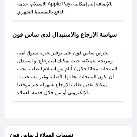
### ماذا أفعل إذا لم أجد كود خصم لمتجري
الاستلام، خدمة Apple Pay، بالإضافة إلى إمكانية
الدفع بالتقسيط الشهري.
المفضل؟
في حال عدم توفر كوبونات لمتجرك المفضل، يمكنك
مراسلتنا مباشرة وسنعمل على توفير الكوبونات في
سياسة الإرجاع والاستبدال لدى ساس فون
أسرع وقت ممكن.
### كيف تحصل على كوبونات خصم حصرية من
يحرص ساس فون على توفير تجربة تسوق آمنة
ساس فون؟
ومريحة لعملائه، حيث يمكنك استرجاع أو استبدال
للحصول على كوبونات وخصومات حصرية، قم بما
المنتجات مجانًا خلال 7 أيام من استلام الطلب. يجب
يلي:
أن تكون المنتجات بحالتها الأصلية وغير مستخدمة.
- اضغط على أيقونة متابعة لمتجر ساس فون في
يمكنك تقديم طلب الإرجاع بسهولة عبر موقعنا
تطبيق صحصح.
الإلكتروني أو من خلال خدمة العملاء.
- تابع حسابنا الرسمي على تويتر وقم بتفعيل زر
التنبيهات.
- قم بتفعيل إشعارات تطبيق صحصح ليصلك كل
جديد.
تقييمات العملاء لـ ساس فون