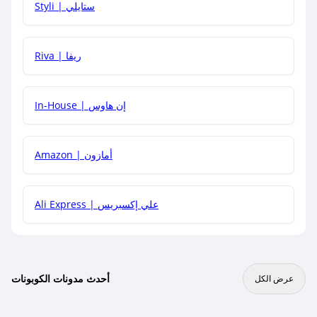
Styli | ستايلي
هل يمكنني جمع كود خصم مع العروض الأخرى؟
Riva | ريفا
In-House | إن هاوس
Amazon | أمازون
Ali Express | علي إكسبريس
أحدث مدونات الكوبونات
عرض الكل