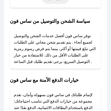
خاصة أخرى.
### كيف تحصل على كود خصم من ساس فون؟
سياسة الشحن والتوصيل من ساس فون
باستخدام تطبيق صحصح، يمكنك العثور بسهولة على
كود خصم ساس فون. وفي حال عدم توفر الكوبون،
توفر ساس فون أفضل خدمات الشحن والتوصيل
تواصل معنا عبر تويتر أو البريد الإلكتروني لإضافته
لجميع أنحاء . يتم تقديم شحن مجاني على الطلبات
بسرعة.
التي تبلغ قيمتها أو أكثر، بينما يتم فرض رسوم رمزية
على الطلبات الأقل من ذلك. للاستفادة من خيار
### كيفية استخدام كود خصم ساس فون؟
التوصيل السريع، يرجى تقديم طلبك قبل الساعة .
1. انسخ كود الخصم من تطبيق صحصح.
2. الصقه في خانة الدفع عند التسوق من ساس فون.
خيارات الدفع الآمنة مع ساس فون
### ماذا أفعل إذا لم يعمل كود الخصم؟
لا تقلق! يمكنك التواصل مع فريق دعم صحصح عبر
الرسائل الخاصة على تويتر أو البريد الإلكتروني،
لإتمام طلباتك في ساس فون بسهولة وأمان، نقدم
وسنقوم بحل المشكلة في أسرع وقت ممكن.
مجموعة من خيارات الدفع التي تناسب احتياجاتك:
الدفع باستخدام البطاقات الائتمانية، الدفع نقدًا عند