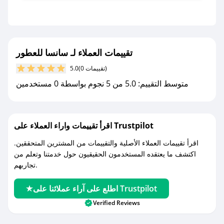
التنبيهات.
- قم بتفعيل إشعارات تطبيق صحصح ليصلك كل
جديد.
تقييمات العملاء لـ سانسا للعطور
مع صحصح، تسوق بذكاء ووفّر على كل مشترياتك مع
(0 تقييمات)
5.0
كوبونات خصم حصرية من سانسا للعطور!
متوسط التقييم: 5.0 من 5 نجوم بواسطة 0 مستخدمين
اقرأ تقييمات واراء العملاء على Trustpilot
اقرأ تقييمات العملاء الأصلية والتقييمات من المشترين المتحققين.
اكتشف ما يعتقده المستخدمون الحقيقيون حول خدمتنا وتعلم من
تجاربهم.
اطلع على آراء عملائنا على Trustpilot
Verified Reviews