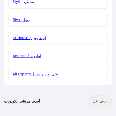
Styli | ستايلي
هل يمكنني جمع كود خصم مع العروض الأخرى؟
Riva | ريفا
In-House | إن هاوس
Amazon | أمازون
Ali Express | علي إكسبريس
أحدث مدونات الكوبونات
عرض الكل