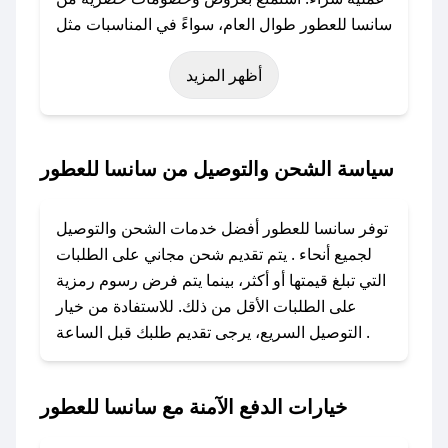
سانسا للعطور طوال العام، سواءً في المناسبات مثل
عيد الفطر، عيد الأضحى، الجمعة البيضاء (شهر
أظهر المزيد
نوفمبر)، رمضان، اليوم الوطني، يوم التأسيس، أو
حتى عروض خاصة أخرى.
### كيف تحصل على كود خصم من سانسا للعطور؟
سياسة الشحن والتوصيل من سانسا للعطور
باستخدام تطبيق صحصح، يمكنك العثور بسهولة على
كود خصم سانسا للعطور. وفي حال عدم توفر
توفر سانسا للعطور أفضل خدمات الشحن والتوصيل
الكوبون، تواصل معنا عبر تويتر أو البريد الإلكتروني
لجميع أنحاء . يتم تقديم شحن مجاني على الطلبات
لإضافته بسرعة.
التي تبلغ قيمتها أو أكثر، بينما يتم فرض رسوم رمزية
على الطلبات الأقل من ذلك. للاستفادة من خيار
### كيفية استخدام كود خصم سانسا للعطور؟
التوصيل السريع، يرجى تقديم طلبك قبل الساعة .
1. انسخ كود الخصم من تطبيق صحصح.
2. الصقه في خانة الدفع عند التسوق من سانسا
للعطور.
خيارات الدفع الآمنة مع سانسا للعطور
### ماذا أفعل إذا لم يعمل كود الخصم؟