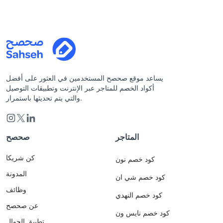
يساعد موقع صحصح المستخدمين في العثور على أفضل
أكواد الخصم للمتاجر عبر الإنترنت وتطبيقات التوصيل
والتي يتم تحديثها باستمرار.
المتاجر
صحصح
كن شريكا
كود خصم نون
المدونة
كود خصم شي ان
وظائف
كود خصم النهدي
عن صحصح
كود خصم نايس ون
تطبيق الجوال