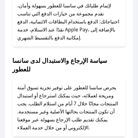
لا تقلق! يمكنك التواصل مع فريق دعم صحصح عبر
لإتمام طلباتك في سانسا للعطور بسهولة وأمان،
الرسائل الخاصة على تويتر أو البريد الإلكتروني،
نقدم مجموعة من خيارات الدفع التي تناسب
وسنقوم بحل المشكلة في أسرع وقت ممكن.
احتياجاتك: الدفع باستخدام البطاقات الائتمانية، الدفع
نقدًا عند الاستلام، خدمة Apple Pay، بالإضافة إلى
إمكانية الدفع بالتقسيط الشهري.
### ماذا أفعل إذا لم أجد كود خصم لمتجري
المفضل؟
في حال عدم توفر كوبونات لمتجرك المفضل، يمكنك
سياسة الإرجاع والاستبدال لدى سانسا
مراسلتنا مباشرة وسنعمل على توفير الكوبونات في
للعطور
أسرع وقت ممكن.
### كيف تحصل على كوبونات خصم حصرية من
يحرص سانسا للعطور على توفير تجربة تسوق آمنة
سانسا للعطور؟
ومريحة لعملائه، حيث يمكنك استرجاع أو استبدال
للحصول على كوبونات وخصومات حصرية، قم بما
المنتجات مجانًا خلال 7 أيام من استلام الطلب. يجب
يلي:
أن تكون المنتجات بحالتها الأصلية وغير مستخدمة.
- اضغط على أيقونة متابعة لمتجر سانسا للعطور في
يمكنك تقديم طلب الإرجاع بسهولة عبر موقعنا
تطبيق صحصح.
الإلكتروني أو من خلال خدمة العملاء.
- تابع حسابنا الرسمي على تويتر وقم بتفعيل زر