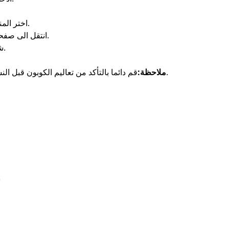
اختر المنتجات التي تناسبك وأضفها إلى سلة التسوق.
انتقل الى صفحة الدفع، والصق الكود في الخانة المخصصة.
شاهد الخصم يُطبق فورًا على إجمالي الطلب.
قم دائما بالتأكد من تعاليم الكوبون قبل النسخ، نظراً بأن أكواد الخصم متغيرة بإستمرار.
ملاحظة:
ش