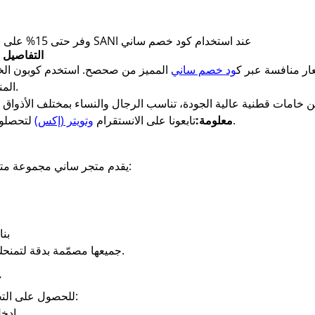
وفر حتى 15% على ملابس الهودي، التيشيرتات، والشورتات من SANI عند استخدام كود خصم ساني
التفاصيل
ار منافسة عبر ك
ود خصم ساني
المنتجات المتوفرة في المتجر، باستثناء الأطقم.
لتحصلوا على أفضل أكواد الخصم وكوبونات الخصم.
معلومة:
تابعونا على الانستقرام
وتويتر (إكس)
يقدم متجر ساني مجموعة متنوعة من الملابس الأساسية والعصرية، منها:
بن
جميعها مصمّمة بدقة لتمنحك مظهرًا أنيقًا وإحساسًا بالراحة طوال اليوم.
ك
للحصول على التخفيض من خلال صحصح، اتبع هذه الخطوات:
ادخل إلى صفحة متجر ساني عبر موقع صحصح.