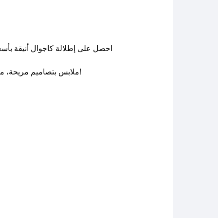
احصل على إطلالة كاجوال أنيقة بأسع
ملابس بتصاميم مريحة، من خامات قطنية عالية الجودة، تناسب الرجال والنساء بمختلف الأذواق والمقاسات. تسوق منه الآن!