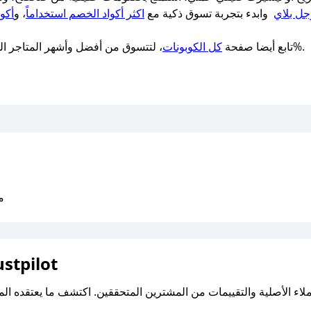
ل بلاي
وابدء بتجربة تسوق ذكية مع
اكثر أكواد الخصم استخداماً
، و
أكو
فعالة 100%.
تابع أيضا صفحة
كل الكوبونات
، لتتسوق من أفضل وأشهر المتاجر المح
متو
اقرأ تقييمات واراء العملاء ع