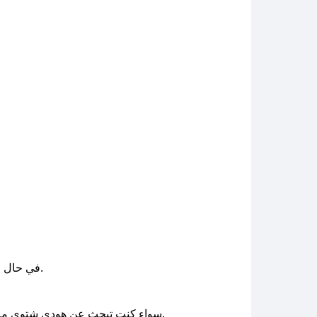
وسنعمل على توفير الكوبونات في أسرع وقت ممكن.
في حال ع
سواء كنت تبحث عن هودي شتوي مريح أو تيشيرت صيفي عملي، استمتع بخصومات حقيقية من صحصح، وتميّز بإطلالة مريحة وعصرية بأسعار لا تُفوّت.