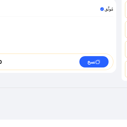
مُوثَّق
0
نسخ