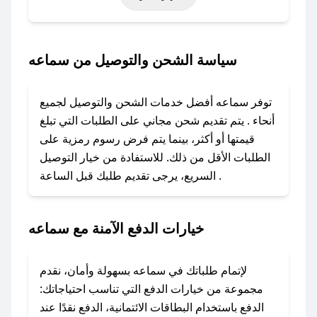
أخرى.
### كيف تحصل على كود خصم من سماعه؟
سياسة الشحن والتوصيل من سماعه
باستخدام تطبيق صحصح، يمكنك العثور بسهولة على
كود خصم سماعه. وفي حال عدم توفر الكوبون،
توفر سماعه أفضل خدمات الشحن والتوصيل لجميع
تواصل معنا عبر تويتر أو البريد الإلكتروني لإضافته
أنحاء . يتم تقديم شحن مجاني على الطلبات التي تبلغ
بسرعة.
قيمتها أو أكثر، بينما يتم فرض رسوم رمزية على
الطلبات الأقل من ذلك. للاستفادة من خيار التوصيل
### كيفية استخدام كود خصم سماعه؟
السريع، يرجى تقديم طلبك قبل الساعة .
1. انسخ كود الخصم من تطبيق صحصح.
2. الصقه في خانة الدفع عند التسوق من سماعه.
خيارات الدفع الآمنة مع سماعه
### ماذا أفعل إذا لم يعمل كود الخصم؟
لا تقلق! يمكنك التواصل مع فريق دعم صحصح عبر
الرسائل الخاصة على تويتر أو البريد الإلكتروني،
لإتمام طلباتك في سماعه بسهولة وأمان، نقدم
وسنقوم بحل المشكلة في أسرع وقت ممكن.
مجموعة من خيارات الدفع التي تناسب احتياجاتك:
الدفع باستخدام البطاقات الائتمانية، الدفع نقدًا عند