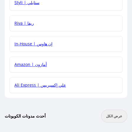
Styli | ستايلي
هل يمكنني جمع كود خصم مع العروض الأخرى؟
Riva | ريفا
In-House | إن هاوس
Amazon | أمازون
Ali Express | علي إكسبريس
أحدث مدونات الكوبونات
عرض الكل