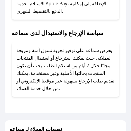
### ماذا أفعل إذا لم أجد كود خصم لمتجري
الاستلام، خدمة Apple Pay، بالإضافة إلى إمكانية
الدفع بالتقسيط الشهري.
المفضل؟
في حال عدم توفر كوبونات لمتجرك المفضل، يمكنك
مراسلتنا مباشرة وسنعمل على توفير الكوبونات في
سياسة الإرجاع والاستبدال لدى سماعه
أسرع وقت ممكن.
### كيف تحصل على كوبونات خصم حصرية من
يحرص سماعه على توفير تجربة تسوق آمنة ومريحة
سماعه؟
لعملائه، حيث يمكنك استرجاع أو استبدال المنتجات
للحصول على كوبونات وخصومات حصرية، قم بما
مجانًا خلال 7 أيام من استلام الطلب. يجب أن تكون
يلي:
المنتجات بحالتها الأصلية وغير مستخدمة. يمكنك
- اضغط على أيقونة متابعة لمتجر سماعه في تطبيق
تقديم طلب الإرجاع بسهولة عبر موقعنا الإلكتروني أو
صحصح.
من خلال خدمة العملاء.
- تابع حسابنا الرسمي على تويتر وقم بتفعيل زر
التنبيهات.
- قم بتفعيل إشعارات تطبيق صحصح ليصلك كل
جديد.
تقييمات العملاء لـ سماعه