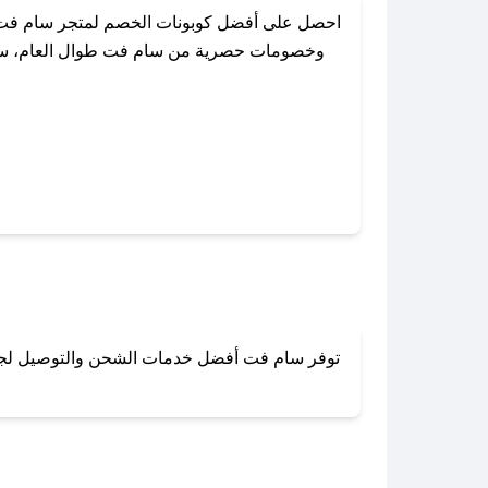
احصل على أفضل كوبونات الخصم لمتجر سام فت م
وخصومات حصرية من سام فت طوال العام، سواءً 
باستخدام تطبيق صحصح، يمكنك العثور بس
توفر سام فت أفضل خدمات الشحن والتوصيل لجميع أ
لا تقلق! يمكنك التواص
في 