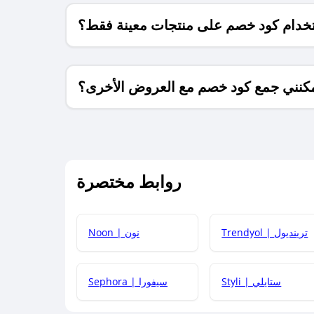
خدام كود خصم على منتجات معينة فقط؟
كنني جمع كود خصم مع العروض الأخرى؟
ما معنى كود خصم ؟
روابط مختصرة
كيف يمكنك استخدام كود الخصم؟
Trendyol | ترينديول
Noon | نون
 أحدث أكواد الخصم والعروض للمتاجر؟
Styli | ستايلي
Sephora | سيفورا