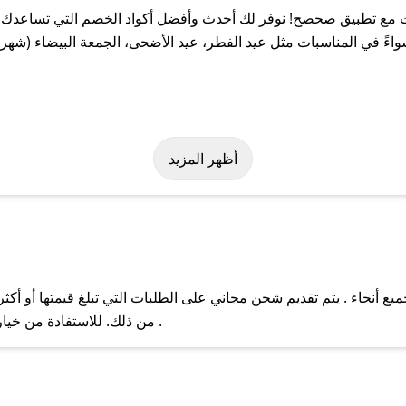
ع تطبيق صحصح! نوفر لك أحدث وأفضل أكواد الخصم التي تساعدك عل
في المناسبات مثل عيد الفطر، عيد الأضحى، الجمعة البيضاء (شهر نو
هولة على كود خصم سام فت. وفي حال عدم توفر الكوبون، تواصل معنا ع
أظهر المزيد
نحاء . يتم تقديم شحن مجاني على الطلبات التي تبلغ قيمتها أو أكثر
ل مع فريق دعم صحصح عبر الرسائل الخاصة على تويتر أو البريد الإلك
من ذلك. للاستفادة من خيار التوصيل السريع، يرجى تقديم طلبك قبل الساعة .
حال عدم توفر كوبونات لمتجرك المفضل، يمكنك مراسلتنا مباشرة وس