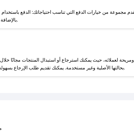
للحص
 مجموعة من خيارات الدفع التي تناسب احتياجاتك: الدفع باستخدام البطا
Apple Pay، بالإضافة إلى إمكانية الدفع بالتقسيط الشهري.
مع صحصح، تسوق بذكاء ووفّر على كل مشترياتك مع كوبونات خصم حصرية من سام فت!
بحالتها الأصلية وغير مستخدمة. يمكنك تقديم طلب الإرجاع بسهولة عبر موقعنا الإلكتروني أو من خلال خدمة العملاء.
متو