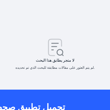
كيف أحصل على
كيف يم
لا متجر يطابق هذا البحث
لم يتم العثور على مقالات مطابقة للبحث الذي تم تحديده.
هل يمكنني است
تحميل تطبيق صح