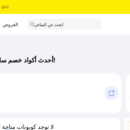
العروض
ابحث عن المتاجر
أحدث أكواد خصم سام فت كود خصم حصري لـ سام فت الآن!
لا توجد كوبونات متاحة لـهذا المتجر حاليًا.