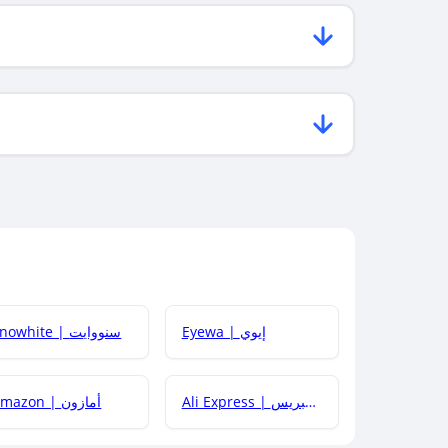
Eyewa | إيوي
Snowhite | سنووايت
Ali Express | علي إكسبريس
Amazon | أمازون