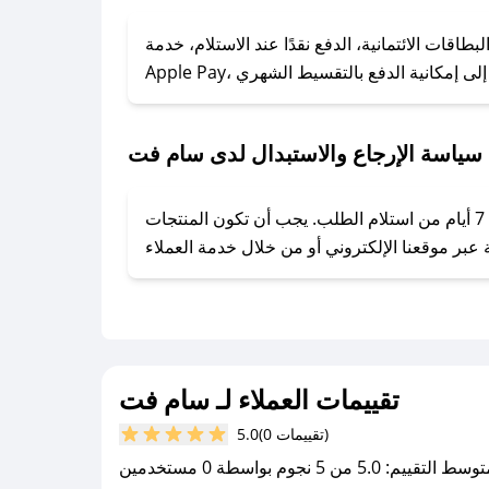
### كيف تحصل على كوبونات خصم حصرية من سام فت؟
ول على كوبونات وخصومات حصرية، قم بما يلي:
قات الائتمانية، الدفع نقدًا عند الاستلام، خدمة
- اضغط على أيقونة متابعة لمتجر سام فت في تطبيق صحصح.
- تابع حسابنا الرسمي على تويتر وقم بتفعيل زر التنبيهات.
- قم بتفعيل إشعارات تطبيق صحصح ليصلك كل جديد.
سياسة الإرجاع والاستبدال لدى سام فت
يحرص سام فت على توفير تجربة تسوق آمنة ومريحة لعملائه، حيث يمكنك استرجاع أو استبدال المنتجات مجانًا خلال 7 أيام من استلام الطلب. يجب أن تكون المنتجات
تقييمات العملاء لـ سام فت
(0 تقييمات)
5.0
سط التقييم: 5.0 من 5 نجوم بواسطة 0 مستخدمين