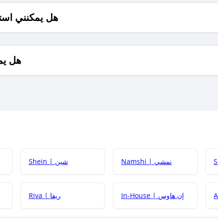
هل يمكنني است
هل يم
Namshi | نمشي
Shein | شين
كيف أحصل على
In-House | إن هاوس
Riva | ريفا