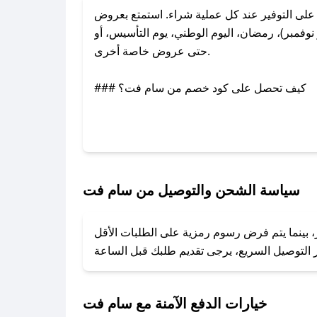
ى التوفير عند كل عملية شراء. استمتع بعروض
فمبر)، رمضان، اليوم الوطني، يوم التأسيس، أو
حتى عروض خاصة أخرى.
### كيف تحصل على كود خصم من سام فت؟
بر تويتر أو البريد الإلكتروني لإضافته بسرعة.
### كيفية استخدام كود خصم سام فت؟
1. انسخ كود الخصم من تطبيق صحصح.
2. الصقه في خانة الدفع عند التسوق من سام فت.
سياسة الشحن والتوصيل من سام فت
### ماذا أفعل إذا لم يعمل كود الخصم؟
، بينما يتم فرض رسوم رمزية على الطلبات الأقل
تروني، وسنقوم بحل المشكلة في أسرع وقت ممكن.
### ماذا أفعل إذا لم أجد كود خصم لمتجري المفضل؟
نعمل على توفير الكوبونات في أسرع وقت ممكن.
خيارات الدفع الآمنة مع سام فت