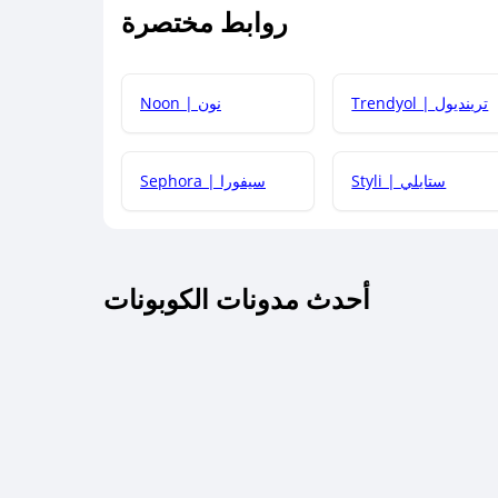
روابط مختصرة
كيف يمكنك استخدام كود الخصم؟
Trendyol | ترينديول
Noon | نون
 أحدث أكواد الخصم والعروض للمتاجر؟
Styli | ستايلي
Sephora | سيفورا
كم مدة صلاحية كود الخصم؟
أحدث مدونات الكوبونات
 توصيل مجاني أو بدون رسوم الشحن ؟
كنني معرفة إذا كان كود الخصم لا يعمل؟