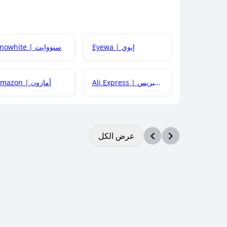
Eyewa | إيوي
Snowhite | سنووايت
Ali Express | علي إكسبريس
Amazon | أمازون
عرض الكل