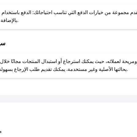
للحص
م مجموعة من خيارات الدفع التي تناسب احتياجاتك: الدفع باستخدام البطا
Apple Pay، بالإضافة إلى إمكانية الدفع بالتقسيط الشهري.
سيا
مع صحصح، تسوق بذكاء ووفّر على كل مشترياتك مع كوبونات خصم حصرية من سام ادلمان!
بحالتها الأصلية وغير مستخدمة. يمكنك تقديم طلب الإرجاع بسهولة عبر موقعنا الإلكتروني أو من خلال خدمة العملاء.
متو