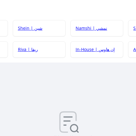
Namshi | نمشي
Shein | شين
كيف أحصل على
In-House | إن هاوس
Riva | ريفا
كيف أحصل على
كيف يم