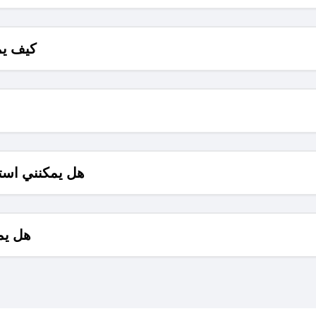
كيف يم
هل يمكنني است
هل يم