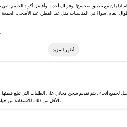
ادلمان مع تطبيق صحصح! نوفر لك أحدث وأفضل أكواد الخصم التي تس
لعام، سواءً في المناسبات مثل عيد الفطر، عيد الأضحى، الجمعة الب
ة على كود خصم سام ادلمان. وفي حال عدم توفر الكوبون، تواصل معنا ع
أظهر المزيد
لجميع أنحاء . يتم تقديم شحن مجاني على الطلبات التي تبلغ قيمتها أ
ل مع فريق دعم صحصح عبر الرسائل الخاصة على تويتر أو البريد الإلك
الأقل من ذلك. للاستفادة من خيار التوصيل السريع، يرجى تقديم طلبك قبل الساعة .
حال عدم توفر كوبونات لمتجرك المفضل، يمكنك مراسلتنا مباشرة وس