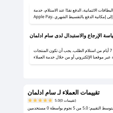
### كيف تحصل على كوبونات خصم حصرية من سام ادلمان؟
ول على كوبونات وخصومات حصرية، قم بما يلي:
قات الائتمانية، الدفع نقدًا عند الاستلام، خدمة
- اضغط على أيقونة متابعة لمتجر سام ادلمان في تطبيق صحصح.
- تابع حسابنا الرسمي على تويتر وقم بتفعيل زر التنبيهات.
- قم بتفعيل إشعارات تطبيق صحصح ليصلك كل جديد.
سة الإرجاع والاستبدال لدى سام ادلمان
يحرص سام ادلمان على توفير تجربة تسوق آمنة ومريحة لعملائه، حيث يمكنك استرجاع أو استبدال المنتجات مجانًا خلال 7 أيام من استلام الطلب. يجب أن تكون المنتجات
تقييمات العملاء لـ سام ادلمان
(0 تقييمات)
5.0
سط التقييم: 5.0 من 5 نجوم بواسطة 0 مستخدمين