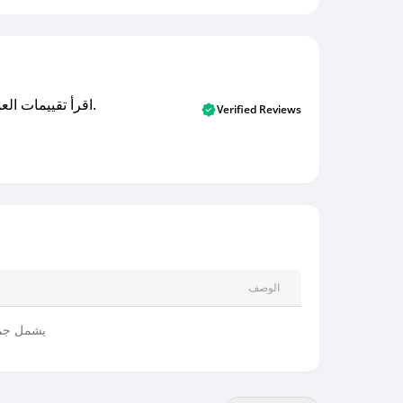
اقرأ تقييمات العملاء الأصلية والتقييمات من المشترين المتحققين. اكتشف ما يعتقده المستخدمون الحقيقيون حول خدمتنا وتعلم من تجاربهم.
Verified Reviews
الوصف
يشمل جمي