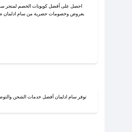
احصل على أفضل كوبونات الخصم لمتجر سام 
بعروض وخصومات حصرية من سام ادلمان طوال ا
باستخدام تطبيق صحصح، يمكنك العثور بسهول
توفر سام ادلمان أفضل خدمات الشحن والتوصيل 
لا تقلق! يمكنك التواص
في 