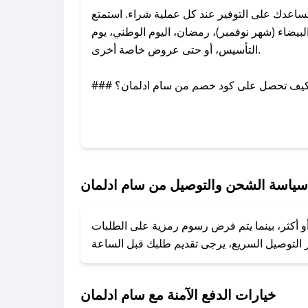
اعدك على التوفير عند كل عملية شراء. استمتع
يضاء (شهر نوفمبر)، رمضان، اليوم الوطني، يوم
التأسيس، أو حتى عروض خاصة أخرى.
### كيف تحصل على كود خصم من سام ادلمان؟
بر تويتر أو البريد الإلكتروني لإضافته بسرعة.
### كيفية استخدام كود خصم سام ادلمان؟
1. انسخ كود الخصم من تطبيق صحصح.
2. الصقه في خانة الدفع عند التسوق من سام ادلمان.
سياسة الشحن والتوصيل من سام ادلمان
### ماذا أفعل إذا لم يعمل كود الخصم؟
و أكثر، بينما يتم فرض رسوم رمزية على الطلبات
تروني، وسنقوم بحل المشكلة في أسرع وقت ممكن.
### ماذا أفعل إذا لم أجد كود خصم لمتجري المفضل؟
نعمل على توفير الكوبونات في أسرع وقت ممكن.
خيارات الدفع الآمنة مع سام ادلمان