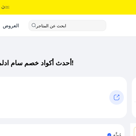
العروض
ابحث عن المتاجر
أحدث أكواد خصم سام ادلمان كود خصم حصري لـ سام ادلمان الآن!
مُوثَّق