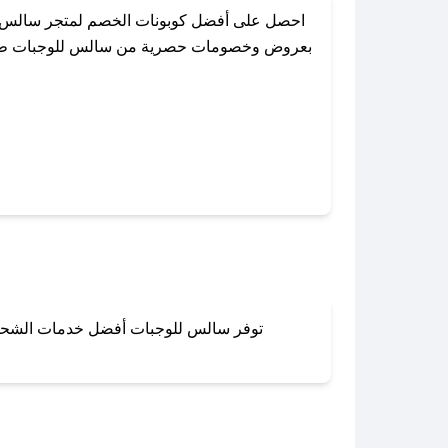
احصل على أفضل كوبونات الخصم لمتجر سالس لل
بعروض وخصومات حصرية من سالس للوجبات طوال ال
باستخدام تطبيق صحصح، يمكنك العثور بسهولة ع
توفر سالس للوجبات أفضل خدمات الشحن وا
لا تقلق! يمكنك التواص
في 