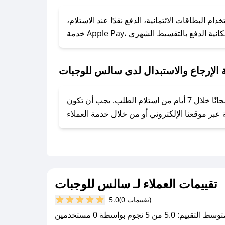
### كيف تحصل على كوبونات خصم حصرية من سالس للوجبات؟
ول على كوبونات وخصومات حصرية، قم بما يلي:
البطاقات الائتمانية، الدفع نقدًا عند الاستلام،
- اضغط على أيقونة متابعة لمتجر سالس للوجبات في تطبيق صحصح.
- تابع حسابنا الرسمي على تويتر وقم بتفعيل زر التنبيهات.
- قم بتفعيل إشعارات تطبيق صحصح ليصلك كل جديد.
الإرجاع والاستبدال لدى سالس للوجبات
يحرص سالس للوجبات على توفير تجربة تسوق آمنة ومريحة لعملائه، حيث يمكنك استرجاع أو استبدال المنتجات مجانًا خلال 7 أيام من استلام الطلب. يجب أن تكون
تقييمات العملاء لـ سالس للوجبات
(0 تقييمات)
5.0
سط التقييم: 5.0 من 5 نجوم بواسطة 0 مستخدمين