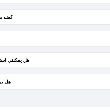
كيف يم
هل يمكنني است
هل يم