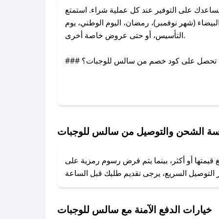
عدك على التوفير عند كل عملية شراء. استمتع
يضاء (شهر نوفمبر)، رمضان، اليوم الوطني، يوم
التأسيس، أو حتى عروض خاصة أخرى.
### كيف تحصل على كود خصم من سالس للوجبات؟
بر تويتر أو البريد الإلكتروني لإضافته بسرعة.
### كيفية استخدام كود خصم سالس للوجبات؟
1. انسخ كود الخصم من تطبيق صحصح.
2. الصقه في خانة الدفع عند التسوق من سالس للوجبات.
ة الشحن والتوصيل من سالس للوجبات
### ماذا أفعل إذا لم يعمل كود الخصم؟
قيمتها أو أكثر، بينما يتم فرض رسوم رمزية على
تروني، وسنقوم بحل المشكلة في أسرع وقت ممكن.
### ماذا أفعل إذا لم أجد كود خصم لمتجري المفضل؟
نعمل على توفير الكوبونات في أسرع وقت ممكن.
خيارات الدفع الآمنة مع سالس للوجبات