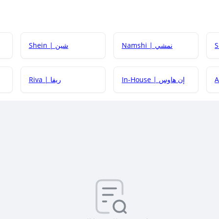
Namshi | نمشي
Shein | شين
كيف أحصل على
In-House | إن هاوس
Riva | ريفا
كيف أحصل على
كيف يم