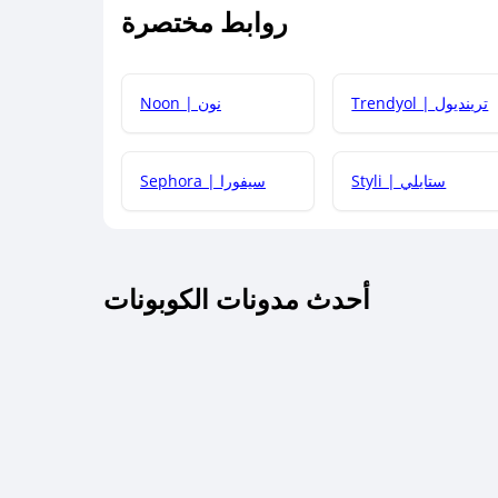
روابط مختصرة
كيف يمكنك استخدام كود الخصم؟
Trendyol | ترينديول
Noon | نون
 أحدث أكواد الخصم والعروض للمتاجر؟
Styli | ستايلي
Sephora | سيفورا
كم مدة صلاحية كود الخصم؟
أحدث مدونات الكوبونات
 توصيل مجاني أو بدون رسوم الشحن ؟
كنني معرفة إذا كان كود الخصم لا يعمل؟