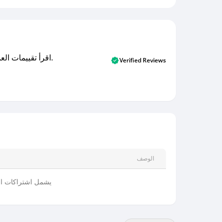
اقرأ تقييمات العملاء الأصلية والتقييمات من المشترين المتحققين. اكتشف ما يعتقده المستخدمون الحقيقيون حول خدمتنا وتعلم من تجاربهم.
Verified Reviews
الوصف
يشمل اشتراكات الش