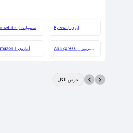
Eyewa | إيوي
Snowhite | سنووايت
Ali Express | علي إكسبريس
Amazon | أمازون
عرض الكل