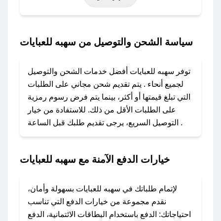
حتى عروض خاصة أخرى.
### كيف تحصل على كود خصم من سهبه للعبايات؟
سياسة الشحن والتوصيل من سهبه للعبايات
باستخدام تطبيق صحصح، يمكنك العثور بسهولة على
كود خصم سهبه للعبايات. وفي حال عدم توفر
توفر سهبه للعبايات أفضل خدمات الشحن والتوصيل
الكوبون، تواصل معنا عبر تويتر أو البريد الإلكتروني
لجميع أنحاء . يتم تقديم شحن مجاني على الطلبات
لإضافته بسرعة.
التي تبلغ قيمتها أو أكثر، بينما يتم فرض رسوم رمزية
على الطلبات الأقل من ذلك. للاستفادة من خيار
### كيفية استخدام كود خصم سهبه للعبايات؟
التوصيل السريع، يرجى تقديم طلبك قبل الساعة .
1. انسخ كود الخصم من تطبيق صحصح.
2. الصقه في خانة الدفع عند التسوق من سهبه
للعبايات.
خيارات الدفع الآمنة مع سهبه للعبايات
### ماذا أفعل إذا لم يعمل كود الخصم؟
لا تقلق! يمكنك التواصل مع فريق دعم صحصح عبر
لإتمام طلباتك في سهبه للعبايات بسهولة وأمان،
الرسائل الخاصة على تويتر أو البريد الإلكتروني،
نقدم مجموعة من خيارات الدفع التي تناسب
وسنقوم بحل المشكلة في أسرع وقت ممكن.
احتياجاتك: الدفع باستخدام البطاقات الائتمانية، الدفع