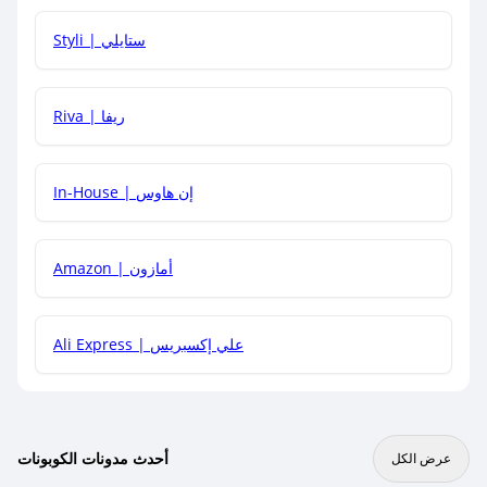
هل يمكنني استخدام كود خصم على منتجات معينة فقط؟
Styli | ستايلي
هل يمكنني جمع كود خصم مع العروض الأخرى؟
Riva | ريفا
In-House | إن هاوس
Amazon | أمازون
Ali Express | علي إكسبريس
أحدث مدونات الكوبونات
عرض الكل