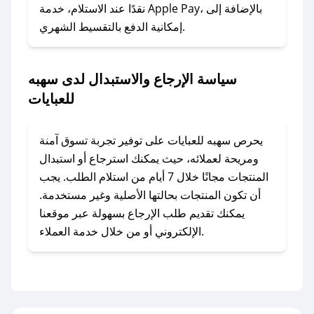
نقدًا عند الاستلام، خدمة Apple Pay، بالإضافة إلى
إمكانية الدفع بالتقسيط الشهري.
### ماذا أفعل إذا لم أجد كود خصم لمتجري
المفضل؟
في حال عدم توفر كوبونات لمتجرك المفضل، يمكنك
سياسة الإرجاع والاستبدال لدى سهبه
مراسلتنا مباشرة وسنعمل على توفير الكوبونات في
للعبايات
أسرع وقت ممكن.
### كيف تحصل على كوبونات خصم حصرية من
يحرص سهبه للعبايات على توفير تجربة تسوق آمنة
سهبه للعبايات؟
ومريحة لعملائه، حيث يمكنك استرجاع أو استبدال
للحصول على كوبونات وخصومات حصرية، قم بما
المنتجات مجانًا خلال 7 أيام من استلام الطلب. يجب
يلي:
أن تكون المنتجات بحالتها الأصلية وغير مستخدمة.
- اضغط على أيقونة متابعة لمتجر سهبه للعبايات في
يمكنك تقديم طلب الإرجاع بسهولة عبر موقعنا
تطبيق صحصح.
الإلكتروني أو من خلال خدمة العملاء.
- تابع حسابنا الرسمي على تويتر وقم بتفعيل زر
التنبيهات.
- قم بتفعيل إشعارات تطبيق صحصح ليصلك كل
جديد.