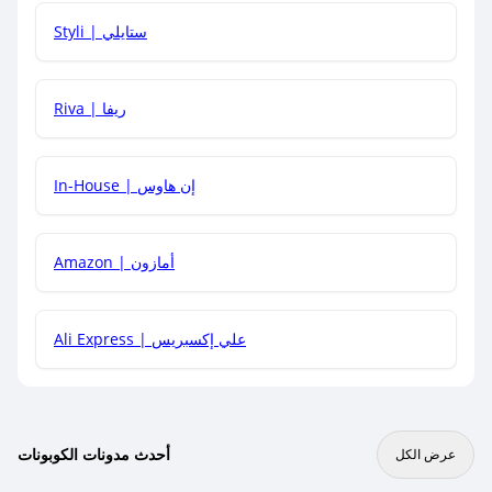
هل يمكنني استخدام كود خصم على منتجات معينة فقط؟
Styli | ستايلي
هل يمكنني جمع كود خصم مع العروض الأخرى؟
Riva | ريفا
In-House | إن هاوس
Amazon | أمازون
Ali Express | علي إكسبريس
أحدث مدونات الكوبونات
عرض الكل