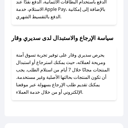
وسنقوم بحل المشكلة في أسرع وقت ممكن.
الدفع باستخدام البطاقات الائتمانية، الدفع نقدًا عند
الاستلام، خدمة Apple Pay، بالإضافة إلى إمكانية
الدفع بالتقسيط الشهري.
### ماذا أفعل إذا لم أجد كود خصم لمتجري
المفضل؟
في حال عدم توفر كوبونات لمتجرك المفضل، يمكنك
سياسة الإرجاع والاستبدال لدى سديري وقار
مراسلتنا مباشرة وسنعمل على توفير الكوبونات في
أسرع وقت ممكن.
يحرص سديري وقار على توفير تجربة تسوق آمنة
### كيف تحصل على كوبونات خصم حصرية من
ومريحة لعملائه، حيث يمكنك استرجاع أو استبدال
سديري وقار؟
المنتجات مجانًا خلال 7 أيام من استلام الطلب. يجب
للحصول على كوبونات وخصومات حصرية، قم بما
أن تكون المنتجات بحالتها الأصلية وغير مستخدمة.
يلي:
يمكنك تقديم طلب الإرجاع بسهولة عبر موقعنا
- اضغط على أيقونة متابعة لمتجر سديري وقار في
الإلكتروني أو من خلال خدمة العملاء.
تطبيق صحصح.
- تابع حسابنا الرسمي على تويتر وقم بتفعيل زر
التنبيهات.
- قم بتفعيل إشعارات تطبيق صحصح ليصلك كل