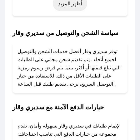
أظهر المزيد
نوفمبر)، رمضان، اليوم الوطني، يوم التأسيس، أو
حتى عروض خاصة أخرى.
### كيف تحصل على كود خصم من سديري وقار؟
سياسة الشحن والتوصيل من سديري وقار
باستخدام تطبيق صحصح، يمكنك العثور بسهولة على
كود خصم سديري وقار. وفي حال عدم توفر
توفر سديري وقار أفضل خدمات الشحن والتوصيل
الكوبون، تواصل معنا عبر تويتر أو البريد الإلكتروني
لجميع أنحاء . يتم تقديم شحن مجاني على الطلبات
لإضافته بسرعة.
التي تبلغ قيمتها أو أكثر، بينما يتم فرض رسوم رمزية
على الطلبات الأقل من ذلك. للاستفادة من خيار
### كيفية استخدام كود خصم سديري وقار؟
التوصيل السريع، يرجى تقديم طلبك قبل الساعة .
1. انسخ كود الخصم من تطبيق صحصح.
2. الصقه في خانة الدفع عند التسوق من سديري
وقار.
خيارات الدفع الآمنة مع سديري وقار
### ماذا أفعل إذا لم يعمل كود الخصم؟
لا تقلق! يمكنك التواصل مع فريق دعم صحصح عبر
لإتمام طلباتك في سديري وقار بسهولة وأمان، نقدم
الرسائل الخاصة على تويتر أو البريد الإلكتروني،
مجموعة من خيارات الدفع التي تناسب احتياجاتك: