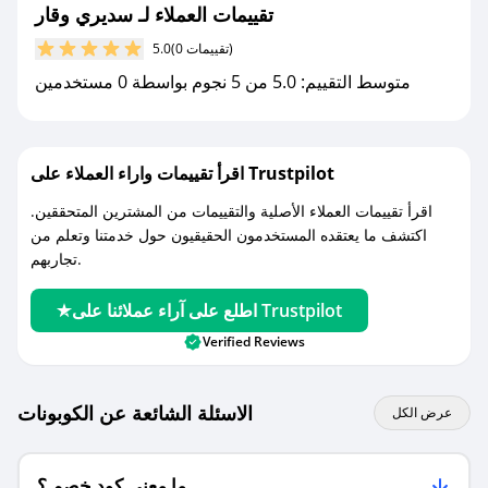
جديد.
تقييمات العملاء لـ سديري وقار
(0 تقييمات)
5.0
مع صحصح، تسوق بذكاء ووفّر على كل مشترياتك مع
متوسط التقييم: 5.0 من 5 نجوم بواسطة 0 مستخدمين
كوبونات خصم حصرية من سديري وقار!
اقرأ تقييمات واراء العملاء على Trustpilot
اقرأ تقييمات العملاء الأصلية والتقييمات من المشترين المتحققين.
اكتشف ما يعتقده المستخدمون الحقيقيون حول خدمتنا وتعلم من
تجاربهم.
اطلع على آراء عملائنا على Trustpilot
Verified Reviews
الاسئلة الشائعة عن الكوبونات
عرض الكل
ما معنى كود خصم ؟