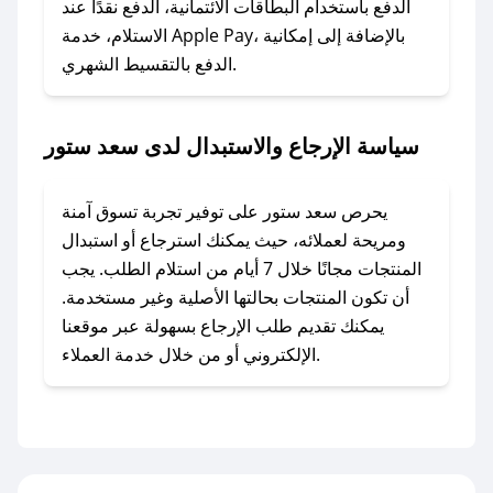
الدفع باستخدام البطاقات الائتمانية، الدفع نقدًا عند
### ماذا أفعل إذا لم أجد كود خصم لمتجري
الاستلام، خدمة Apple Pay، بالإضافة إلى إمكانية
الدفع بالتقسيط الشهري.
المفضل؟
في حال عدم توفر كوبونات لمتجرك المفضل، يمكنك
مراسلتنا مباشرة وسنعمل على توفير الكوبونات في
سياسة الإرجاع والاستبدال لدى سعد ستور
أسرع وقت ممكن.
### كيف تحصل على كوبونات خصم حصرية من
يحرص سعد ستور على توفير تجربة تسوق آمنة
سعد ستور؟
ومريحة لعملائه، حيث يمكنك استرجاع أو استبدال
للحصول على كوبونات وخصومات حصرية، قم بما
المنتجات مجانًا خلال 7 أيام من استلام الطلب. يجب
يلي:
أن تكون المنتجات بحالتها الأصلية وغير مستخدمة.
- اضغط على أيقونة متابعة لمتجر سعد ستور في
يمكنك تقديم طلب الإرجاع بسهولة عبر موقعنا
تطبيق صحصح.
الإلكتروني أو من خلال خدمة العملاء.
- تابع حسابنا الرسمي على تويتر وقم بتفعيل زر
التنبيهات.
- قم بتفعيل إشعارات تطبيق صحصح ليصلك كل
جديد.