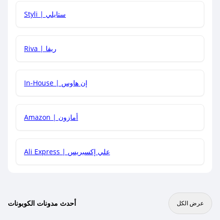
هل يمكنني استخدام كود خصم على منتجات معينة فقط؟
Styli | ستايلي
هل يمكنني جمع كود خصم مع العروض الأخرى؟
Riva | ريفا
In-House | إن هاوس
Amazon | أمازون
Ali Express | علي إكسبريس
أحدث مدونات الكوبونات
عرض الكل