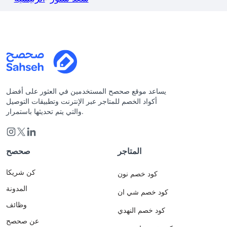
يساعد موقع صحصح المستخدمين في العثور على أفضل
أكواد الخصم للمتاجر عبر الإنترنت وتطبيقات التوصيل
والتي يتم تحديثها باستمرار.
المتاجر
صحصح
كن شريكا
كود خصم نون
المدونة
كود خصم شي ان
وظائف
كود خصم النهدي
عن صحصح