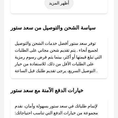
أظهر المزيد
رمضان، اليوم الوطني، يوم التأسيس، أو حتى عروض
خاصة أخرى.
### كيف تحصل على كود خصم من سعد ستور؟
سياسة الشحن والتوصيل من سعد ستور
باستخدام تطبيق صحصح، يمكنك العثور بسهولة على
كود خصم سعد ستور. وفي حال عدم توفر الكوبون،
توفر سعد ستور أفضل خدمات الشحن والتوصيل
تواصل معنا عبر تويتر أو البريد الإلكتروني لإضافته
لجميع أنحاء . يتم تقديم شحن مجاني على الطلبات
بسرعة.
التي تبلغ قيمتها أو أكثر، بينما يتم فرض رسوم رمزية
على الطلبات الأقل من ذلك. للاستفادة من خيار
### كيفية استخدام كود خصم سعد ستور؟
التوصيل السريع، يرجى تقديم طلبك قبل الساعة .
1. انسخ كود الخصم من تطبيق صحصح.
2. الصقه في خانة الدفع عند التسوق من سعد ستور.
خيارات الدفع الآمنة مع سعد ستور
### ماذا أفعل إذا لم يعمل كود الخصم؟
لا تقلق! يمكنك التواصل مع فريق دعم صحصح عبر
الرسائل الخاصة على تويتر أو البريد الإلكتروني،
لإتمام طلباتك في سعد ستور بسهولة وأمان، نقدم
وسنقوم بحل المشكلة في أسرع وقت ممكن.
مجموعة من خيارات الدفع التي تناسب احتياجاتك: