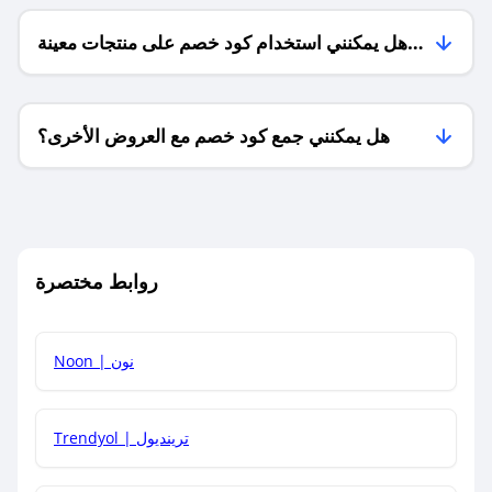
هل يمكنني استخدام كود خصم على منتجات معينة
فقط؟
هل يمكنني جمع كود خصم مع العروض الأخرى؟
ما معنى كود خصم ؟
روابط مختصرة
كيف يمكنك استخدام كود الخصم؟
Noon | نون
كيف أحصل على أحدث أكواد الخصم والعروض للمتاجر؟
Trendyol | ترينديول