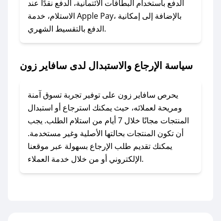
وسنقوم بحل المشكلة في أسرع وقت ممكن.
الدفع باستخدام البطاقات الائتمانية، الدفع نقدًا عند
الاستلام، خدمة Apple Pay، بالإضافة إلى إمكانية
الدفع بالتقسيط الشهري.
### ماذا أفعل إذا لم أجد كود خصم لمتجري
المفضل؟
في حال عدم توفر كوبونات لمتجرك المفضل، يمكنك
سياسة الإرجاع والاستبدال لدى سافاير زون
مراسلتنا مباشرة وسنعمل على توفير الكوبونات في
أسرع وقت ممكن.
يحرص سافاير زون على توفير تجربة تسوق آمنة
### كيف تحصل على كوبونات خصم حصرية من
ومريحة لعملائه، حيث يمكنك استرجاع أو استبدال
سافاير زون؟
المنتجات مجانًا خلال 7 أيام من استلام الطلب. يجب
للحصول على كوبونات وخصومات حصرية، قم بما
أن تكون المنتجات بحالتها الأصلية وغير مستخدمة.
يلي:
يمكنك تقديم طلب الإرجاع بسهولة عبر موقعنا
- اضغط على أيقونة متابعة لمتجر سافاير زون في
الإلكتروني أو من خلال خدمة العملاء.
تطبيق صحصح.
- تابع حسابنا الرسمي على تويتر وقم بتفعيل زر
التنبيهات.
- قم بتفعيل إشعارات تطبيق صحصح ليصلك كل