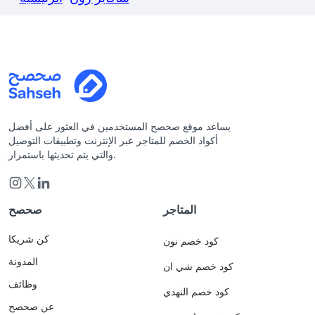
يساعد موقع صحصح المستخدمين في العثور على أفضل
أكواد الخصم للمتاجر عبر الإنترنت وتطبيقات التوصيل
والتي يتم تحديثها باستمرار.
المتاجر
صحصح
كن شريكا
كود خصم نون
المدونة
كود خصم شي ان
وظائف
كود خصم النهدي
عن صحصح