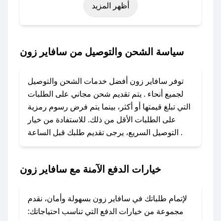
أظهر المزيد
رمضان، اليوم الوطني، يوم التأسيس، أو حتى عروض
خاصة أخرى.
### كيف تحصل على كود خصم من سافاير زون؟
سياسة الشحن والتوصيل من سافاير زون
باستخدام تطبيق صحصح، يمكنك العثور بسهولة على
كود خصم سافاير زون. وفي حال عدم توفر الكوبون،
توفر سافاير زون أفضل خدمات الشحن والتوصيل
تواصل معنا عبر تويتر أو البريد الإلكتروني لإضافته
لجميع أنحاء . يتم تقديم شحن مجاني على الطلبات
بسرعة.
التي تبلغ قيمتها أو أكثر، بينما يتم فرض رسوم رمزية
على الطلبات الأقل من ذلك. للاستفادة من خيار
### كيفية استخدام كود خصم سافاير زون؟
التوصيل السريع، يرجى تقديم طلبك قبل الساعة .
1. انسخ كود الخصم من تطبيق صحصح.
2. الصقه في خانة الدفع عند التسوق من سافاير
زون.
خيارات الدفع الآمنة مع سافاير زون
### ماذا أفعل إذا لم يعمل كود الخصم؟
لا تقلق! يمكنك التواصل مع فريق دعم صحصح عبر
لإتمام طلباتك في سافاير زون بسهولة وأمان، نقدم
الرسائل الخاصة على تويتر أو البريد الإلكتروني،
مجموعة من خيارات الدفع التي تناسب احتياجاتك: