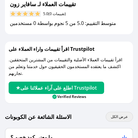
جديد.
تقييمات العملاء لـ سافاير زون
(0 تقييمات)
5.0
مع صحصح، تسوق بذكاء ووفّر على كل مشترياتك مع
متوسط التقييم: 5.0 من 5 نجوم بواسطة 0 مستخدمين
كوبونات خصم حصرية من سافاير زون!
اقرأ تقييمات واراء العملاء على Trustpilot
اقرأ تقييمات العملاء الأصلية والتقييمات من المشترين المتحققين.
اكتشف ما يعتقده المستخدمون الحقيقيون حول خدمتنا وتعلم من
تجاربهم.
اطلع على آراء عملائنا على Trustpilot
Verified Reviews
الاسئلة الشائعة عن الكوبونات
عرض الكل
ما معنى كود خصم ؟