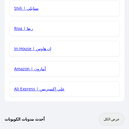
هل يمكنني استخدام كود خصم على منتجات معينة فقط؟
Styli | ستايلي
هل يمكنني جمع كود خصم مع العروض الأخرى؟
Riva | ريفا
In-House | إن هاوس
Amazon | أمازون
Ali Express | علي إكسبريس
أحدث مدونات الكوبونات
عرض الكل