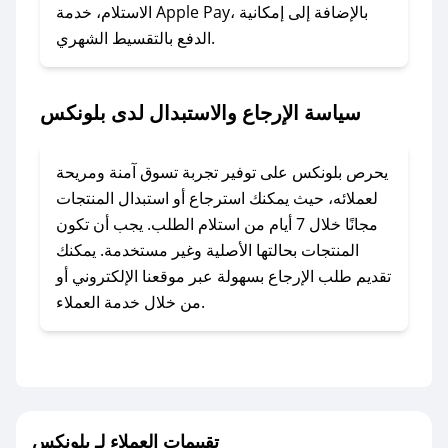
### ماذا أفعل إذا لم أجد كود خصم لمتجري
الاستلام، خدمة Apple Pay، بالإضافة إلى إمكانية
الدفع بالتقسيط الشهري.
المفضل؟
في حال عدم توفر كوبونات لمتجرك المفضل، يمكنك
مراسلتنا مباشرة وسنعمل على توفير الكوبونات في
سياسة الإرجاع والاستبدال لدى بلونكس
أسرع وقت ممكن.
### كيف تحصل على كوبونات خصم حصرية من
يحرص بلونكس على توفير تجربة تسوق آمنة ومريحة
بلونكس؟
لعملائه، حيث يمكنك استرجاع أو استبدال المنتجات
للحصول على كوبونات وخصومات حصرية، قم بما
مجانًا خلال 7 أيام من استلام الطلب. يجب أن تكون
يلي:
المنتجات بحالتها الأصلية وغير مستخدمة. يمكنك
- اضغط على أيقونة متابعة لمتجر بلونكس في تطبيق
تقديم طلب الإرجاع بسهولة عبر موقعنا الإلكتروني أو
صحصح.
من خلال خدمة العملاء.
- تابع حسابنا الرسمي على تويتر وقم بتفعيل زر
التنبيهات.
- قم بتفعيل إشعارات تطبيق صحصح ليصلك كل
جديد.
تقييمات العملاء لـ بلونكس