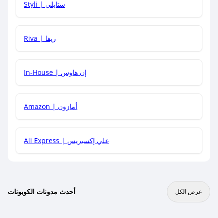
Styli | ستايلي
هل يمكنني جمع كود خصم مع العروض الأخرى؟
Riva | ريفا
In-House | إن هاوس
Amazon | أمازون
Ali Express | علي إكسبريس
أحدث مدونات الكوبونات
عرض الكل