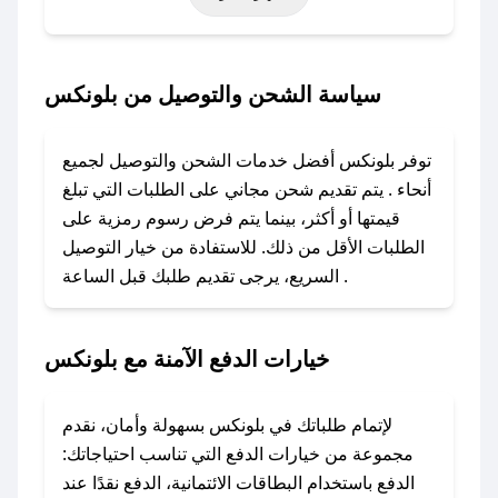
أخرى.
### كيف تحصل على كود خصم من بلونكس؟
سياسة الشحن والتوصيل من بلونكس
باستخدام تطبيق صحصح، يمكنك العثور بسهولة على
كود خصم بلونكس. وفي حال عدم توفر الكوبون،
توفر بلونكس أفضل خدمات الشحن والتوصيل لجميع
تواصل معنا عبر تويتر أو البريد الإلكتروني لإضافته
أنحاء . يتم تقديم شحن مجاني على الطلبات التي تبلغ
بسرعة.
قيمتها أو أكثر، بينما يتم فرض رسوم رمزية على
الطلبات الأقل من ذلك. للاستفادة من خيار التوصيل
### كيفية استخدام كود خصم بلونكس؟
السريع، يرجى تقديم طلبك قبل الساعة .
1. انسخ كود الخصم من تطبيق صحصح.
2. الصقه في خانة الدفع عند التسوق من بلونكس.
خيارات الدفع الآمنة مع بلونكس
### ماذا أفعل إذا لم يعمل كود الخصم؟
لا تقلق! يمكنك التواصل مع فريق دعم صحصح عبر
الرسائل الخاصة على تويتر أو البريد الإلكتروني،
لإتمام طلباتك في بلونكس بسهولة وأمان، نقدم
وسنقوم بحل المشكلة في أسرع وقت ممكن.
مجموعة من خيارات الدفع التي تناسب احتياجاتك:
الدفع باستخدام البطاقات الائتمانية، الدفع نقدًا عند