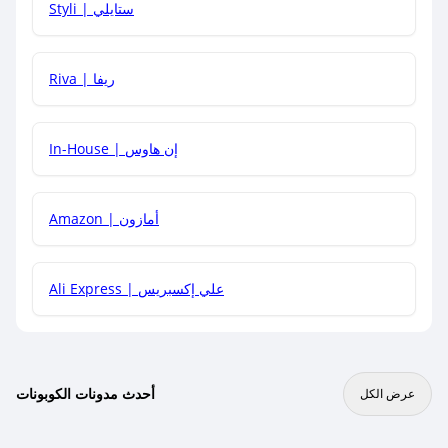
Styli | ستايلي
هل يمكنني جمع كود خصم مع العروض الأخرى؟
Riva | ريفا
In-House | إن هاوس
Amazon | أمازون
Ali Express | علي إكسبريس
أحدث مدونات الكوبونات
عرض الكل