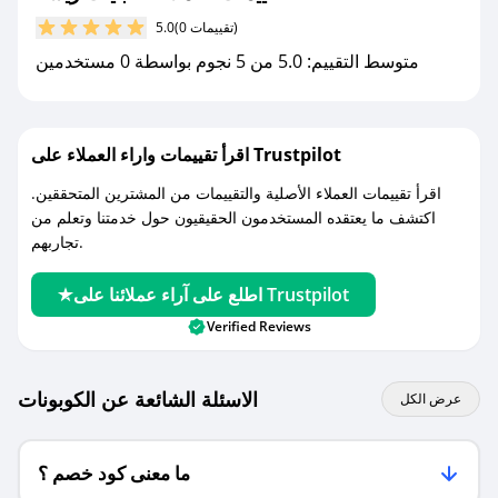
(0 تقييمات)
5.0
مع صحصح، تسوق بذكاء ووفّر على كل مشترياتك مع
متوسط التقييم: 5.0 من 5 نجوم بواسطة 0 مستخدمين
كوبونات خصم حصرية من عبايات ريشه!
اقرأ تقييمات واراء العملاء على Trustpilot
اقرأ تقييمات العملاء الأصلية والتقييمات من المشترين المتحققين.
اكتشف ما يعتقده المستخدمون الحقيقيون حول خدمتنا وتعلم من
تجاربهم.
اطلع على آراء عملائنا على Trustpilot
Verified Reviews
الاسئلة الشائعة عن الكوبونات
عرض الكل
ما معنى كود خصم ؟