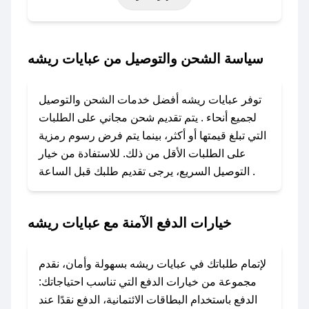
حتى عروض خاصة أخرى.
### كيف تحصل على كود خصم من عبايات ريشه؟
سياسة الشحن والتوصيل من عبايات ريشه
باستخدام تطبيق صحصح، يمكنك العثور بسهولة على
كود خصم عبايات ريشه. وفي حال عدم توفر
توفر عبايات ريشه أفضل خدمات الشحن والتوصيل
الكوبون، تواصل معنا عبر تويتر أو البريد الإلكتروني
لجميع أنحاء . يتم تقديم شحن مجاني على الطلبات
لإضافته بسرعة.
التي تبلغ قيمتها أو أكثر، بينما يتم فرض رسوم رمزية
على الطلبات الأقل من ذلك. للاستفادة من خيار
### كيفية استخدام كود خصم عبايات ريشه؟
التوصيل السريع، يرجى تقديم طلبك قبل الساعة .
1. انسخ كود الخصم من تطبيق صحصح.
2. الصقه في خانة الدفع عند التسوق من عبايات
ريشه.
خيارات الدفع الآمنة مع عبايات ريشه
### ماذا أفعل إذا لم يعمل كود الخصم؟
لا تقلق! يمكنك التواصل مع فريق دعم صحصح عبر
لإتمام طلباتك في عبايات ريشه بسهولة وأمان، نقدم
الرسائل الخاصة على تويتر أو البريد الإلكتروني،
مجموعة من خيارات الدفع التي تناسب احتياجاتك:
وسنقوم بحل المشكلة في أسرع وقت ممكن.
الدفع باستخدام البطاقات الائتمانية، الدفع نقدًا عند