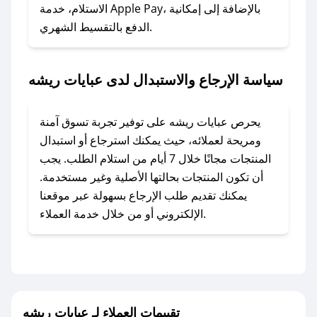
الاستلام، خدمة Apple Pay، بالإضافة إلى إمكانية
الدفع بالتقسيط الشهري.
### ماذا أفعل إذا لم أجد كود خصم لمتجري
المفضل؟
في حال عدم توفر كوبونات لمتجرك المفضل، يمكنك
سياسة الإرجاع والاستبدال لدى عبايات ريشه
مراسلتنا مباشرة وسنعمل على توفير الكوبونات في
أسرع وقت ممكن.
يحرص عبايات ريشه على توفير تجربة تسوق آمنة
### كيف تحصل على كوبونات خصم حصرية من
ومريحة لعملائه، حيث يمكنك استرجاع أو استبدال
عبايات ريشه؟
المنتجات مجانًا خلال 7 أيام من استلام الطلب. يجب
للحصول على كوبونات وخصومات حصرية، قم بما
أن تكون المنتجات بحالتها الأصلية وغير مستخدمة.
يلي:
يمكنك تقديم طلب الإرجاع بسهولة عبر موقعنا
- اضغط على أيقونة متابعة لمتجر عبايات ريشه في
الإلكتروني أو من خلال خدمة العملاء.
تطبيق صحصح.
- تابع حسابنا الرسمي على تويتر وقم بتفعيل زر
التنبيهات.
- قم بتفعيل إشعارات تطبيق صحصح ليصلك كل
جديد.
تقييمات العملاء لـ عبايات ريشه