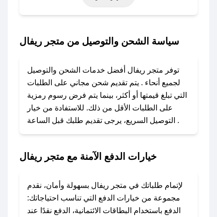
حتى عروض خاصة أخرى.
### كيف تحصل على كود خصم من متجر ريفال؟
سياسة الشحن والتوصيل من متجر ريفال
باستخدام تطبيق صحصح، يمكنك العثور بسهولة على
كود خصم متجر ريفال. وفي حال عدم توفر الكوبون،
توفر متجر ريفال أفضل خدمات الشحن والتوصيل
تواصل معنا عبر تويتر أو البريد الإلكتروني لإضافته
لجميع أنحاء . يتم تقديم شحن مجاني على الطلبات
بسرعة.
التي تبلغ قيمتها أو أكثر، بينما يتم فرض رسوم رمزية
على الطلبات الأقل من ذلك. للاستفادة من خيار
### كيفية استخدام كود خصم متجر ريفال؟
التوصيل السريع، يرجى تقديم طلبك قبل الساعة .
1. انسخ كود الخصم من تطبيق صحصح.
2. الصقه في خانة الدفع عند التسوق من متجر
ريفال.
خيارات الدفع الآمنة مع متجر ريفال
### ماذا أفعل إذا لم يعمل كود الخصم؟
لا تقلق! يمكنك التواصل مع فريق دعم صحصح عبر
لإتمام طلباتك في متجر ريفال بسهولة وأمان، نقدم
الرسائل الخاصة على تويتر أو البريد الإلكتروني،
مجموعة من خيارات الدفع التي تناسب احتياجاتك:
وسنقوم بحل المشكلة في أسرع وقت ممكن.
الدفع باستخدام البطاقات الائتمانية، الدفع نقدًا عند