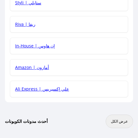
Styli | ستايلي
هل يمكنني جمع كود خصم مع العروض الأخرى؟
Riva | ريفا
In-House | إن هاوس
Amazon | أمازون
Ali Express | علي إكسبريس
أحدث مدونات الكوبونات
عرض الكل