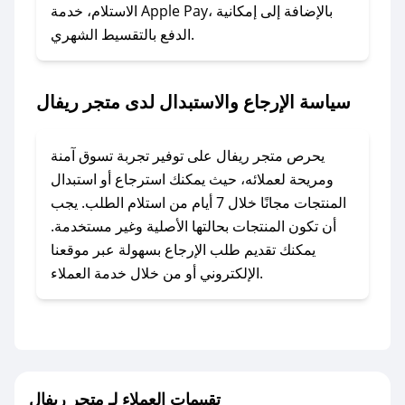
الاستلام، خدمة Apple Pay، بالإضافة إلى إمكانية
الدفع بالتقسيط الشهري.
### ماذا أفعل إذا لم أجد كود خصم لمتجري
المفضل؟
في حال عدم توفر كوبونات لمتجرك المفضل، يمكنك
سياسة الإرجاع والاستبدال لدى متجر ريفال
مراسلتنا مباشرة وسنعمل على توفير الكوبونات في
أسرع وقت ممكن.
يحرص متجر ريفال على توفير تجربة تسوق آمنة
### كيف تحصل على كوبونات خصم حصرية من
ومريحة لعملائه، حيث يمكنك استرجاع أو استبدال
متجر ريفال؟
المنتجات مجانًا خلال 7 أيام من استلام الطلب. يجب
للحصول على كوبونات وخصومات حصرية، قم بما
أن تكون المنتجات بحالتها الأصلية وغير مستخدمة.
يلي:
يمكنك تقديم طلب الإرجاع بسهولة عبر موقعنا
- اضغط على أيقونة متابعة لمتجر متجر ريفال في
الإلكتروني أو من خلال خدمة العملاء.
تطبيق صحصح.
- تابع حسابنا الرسمي على تويتر وقم بتفعيل زر
التنبيهات.
- قم بتفعيل إشعارات تطبيق صحصح ليصلك كل
جديد.
تقييمات العملاء لـ متجر ريفال