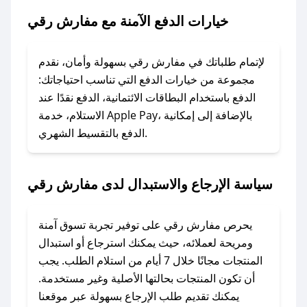
رقي.
خيارات الدفع الآمنة مع مفارش رقي
### ماذا أفعل إذا لم يعمل كود الخصم؟
لا تقلق! يمكنك التواصل مع فريق دعم صحصح عبر
لإتمام طلباتك في مفارش رقي بسهولة وأمان، نقدم
الرسائل الخاصة على تويتر أو البريد الإلكتروني،
مجموعة من خيارات الدفع التي تناسب احتياجاتك:
وسنقوم بحل المشكلة في أسرع وقت ممكن.
الدفع باستخدام البطاقات الائتمانية، الدفع نقدًا عند
الاستلام، خدمة Apple Pay، بالإضافة إلى إمكانية
الدفع بالتقسيط الشهري.
### ماذا أفعل إذا لم أجد كود خصم لمتجري
المفضل؟
في حال عدم توفر كوبونات لمتجرك المفضل، يمكنك
سياسة الإرجاع والاستبدال لدى مفارش رقي
مراسلتنا مباشرة وسنعمل على توفير الكوبونات في
أسرع وقت ممكن.
يحرص مفارش رقي على توفير تجربة تسوق آمنة
### كيف تحصل على كوبونات خصم حصرية من
ومريحة لعملائه، حيث يمكنك استرجاع أو استبدال
مفارش رقي؟
المنتجات مجانًا خلال 7 أيام من استلام الطلب. يجب
للحصول على كوبونات وخصومات حصرية، قم بما
أن تكون المنتجات بحالتها الأصلية وغير مستخدمة.
يلي:
يمكنك تقديم طلب الإرجاع بسهولة عبر موقعنا