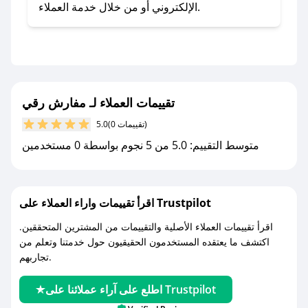
- اضغط على أيقونة متابعة لمتجر مفارش رقي في
الإلكتروني أو من خلال خدمة العملاء.
تطبيق صحصح.
- تابع حسابنا الرسمي على تويتر وقم بتفعيل زر
التنبيهات.
- قم بتفعيل إشعارات تطبيق صحصح ليصلك كل
جديد.
تقييمات العملاء لـ مفارش رقي
(0 تقييمات)
5.0
مع صحصح، تسوق بذكاء ووفّر على كل مشترياتك مع
متوسط التقييم: 5.0 من 5 نجوم بواسطة 0 مستخدمين
كوبونات خصم حصرية من مفارش رقي!
اقرأ تقييمات واراء العملاء على Trustpilot
اقرأ تقييمات العملاء الأصلية والتقييمات من المشترين المتحققين.
اكتشف ما يعتقده المستخدمون الحقيقيون حول خدمتنا وتعلم من
تجاربهم.
اطلع على آراء عملائنا على Trustpilot