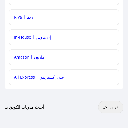
هل يمكنني جمع كود خصم مع العروض الأخرى؟
Riva | ريفا
In-House | إن هاوس
Amazon | أمازون
Ali Express | علي إكسبريس
أحدث مدونات الكوبونات
عرض الكل