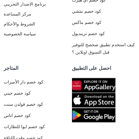
برنامج الاصدار التجريبي
كود خصم نمشي
مركز المساعدة
كود خصم ماكس
الشروط والأحكام
كود خصم ترينديول
سياسة الخصوصية
كيف استخدم تطبيق صحصح للتوفير
قبل التسوق اونلاين ؟
احصل على التطبيق
المتاجر
كود خصم دار الأميرات
كود خصم جيني
كود خصم قولدن سنت
كود خصم اناس
كود خصم ايوا للنظارات
كود خصم وقت اللياقة