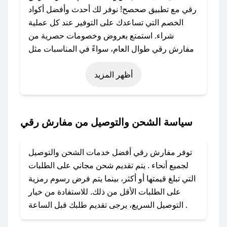
رقي مع تطبيق صحصح! نوفر لك أحدث وأفضل أكواد
الخصم التي تساعدك على التوفير عند كل عملية
شراء. استمتع بعروض وخصومات حصرية من
مفارش رقي طوال العام، سواءً في المناسبات مثل
عيد الفطر، عيد الأضحى، الجمعة البيضاء (شهر
أظهر المزيد
نوفمبر)، رمضان، اليوم الوطني، يوم التأسيس، أو
حتى عروض خاصة أخرى.
### كيف تحصل على كود خصم من مفارش رقي؟
سياسة الشحن والتوصيل من مفارش رقي
باستخدام تطبيق صحصح، يمكنك العثور بسهولة على
كود خصم مفارش رقي. وفي حال عدم توفر
توفر مفارش رقي أفضل خدمات الشحن والتوصيل
الكوبون، تواصل معنا عبر تويتر أو البريد الإلكتروني
لجميع أنحاء . يتم تقديم شحن مجاني على الطلبات
لإضافته بسرعة.
التي تبلغ قيمتها أو أكثر، بينما يتم فرض رسوم رمزية
على الطلبات الأقل من ذلك. للاستفادة من خيار
### كيفية استخدام كود خصم مفارش رقي؟
التوصيل السريع، يرجى تقديم طلبك قبل الساعة .
1. انسخ كود الخصم من تطبيق صحصح.
2. الصقه في خانة الدفع عند التسوق من مفارش