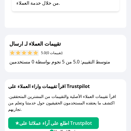
صحصح.
من خلال خدمة العملاء.
- تابع حسابنا الرسمي على تويتر وقم بتفعيل زر
التنبيهات.
- قم بتفعيل إشعارات تطبيق صحصح ليصلك كل
جديد.
تقييمات العملاء لـ ارسال
مع صحصح، تسوق بذكاء ووفّر على كل مشترياتك مع
(0 تقييمات)
5.0
كوبونات خصم حصرية من ارسال!
متوسط التقييم: 5.0 من 5 نجوم بواسطة 0 مستخدمين
اقرأ تقييمات واراء العملاء على Trustpilot
اقرأ تقييمات العملاء الأصلية والتقييمات من المشترين المتحققين.
اكتشف ما يعتقده المستخدمون الحقيقيون حول خدمتنا وتعلم من
تجاربهم.
اطلع على آراء عملائنا على Trustpilot