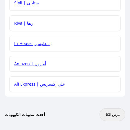
Styli | ستايلي
هل يمكنني جمع كود خصم مع العروض الأخرى؟
Riva | ريفا
In-House | إن هاوس
Amazon | أمازون
Ali Express | علي إكسبريس
أحدث مدونات الكوبونات
عرض الكل