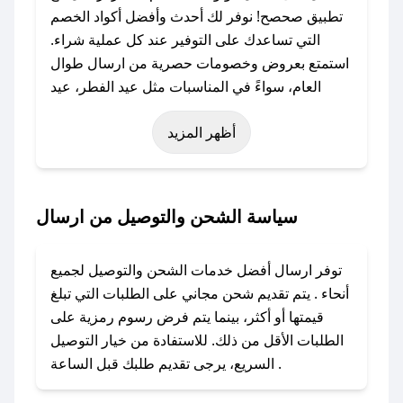
تطبيق صحصح! نوفر لك أحدث وأفضل أكواد الخصم
التي تساعدك على التوفير عند كل عملية شراء.
استمتع بعروض وخصومات حصرية من ارسال طوال
العام، سواءً في المناسبات مثل عيد الفطر، عيد
الأضحى، الجمعة البيضاء (شهر نوفمبر)، رمضان،
أظهر المزيد
اليوم الوطني، يوم التأسيس، أو حتى عروض خاصة
أخرى.
### كيف تحصل على كود خصم من ارسال؟
سياسة الشحن والتوصيل من ارسال
باستخدام تطبيق صحصح، يمكنك العثور بسهولة على
كود خصم ارسال. وفي حال عدم توفر الكوبون،
توفر ارسال أفضل خدمات الشحن والتوصيل لجميع
تواصل معنا عبر تويتر أو البريد الإلكتروني لإضافته
أنحاء . يتم تقديم شحن مجاني على الطلبات التي تبلغ
بسرعة.
قيمتها أو أكثر، بينما يتم فرض رسوم رمزية على
الطلبات الأقل من ذلك. للاستفادة من خيار التوصيل
### كيفية استخدام كود خصم ارسال؟
السريع، يرجى تقديم طلبك قبل الساعة .
1. انسخ كود الخصم من تطبيق صحصح.
2. الصقه في خانة الدفع عند التسوق من ارسال.