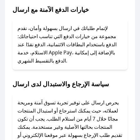
خيارات الدفع الآمنة مع ارسال
### ماذا أفعل إذا لم يعمل كود الخصم؟
لا تقلق! يمكنك التواصل مع فريق دعم صحصح عبر
الرسائل الخاصة على تويتر أو البريد الإلكتروني،
لإتمام طلباتك في ارسال بسهولة وأمان، نقدم
وسنقوم بحل المشكلة في أسرع وقت ممكن.
مجموعة من خيارات الدفع التي تناسب احتياجاتك:
الدفع باستخدام البطاقات الائتمانية، الدفع نقدًا عند
### ماذا أفعل إذا لم أجد كود خصم لمتجري
الاستلام، خدمة Apple Pay، بالإضافة إلى إمكانية
الدفع بالتقسيط الشهري.
المفضل؟
في حال عدم توفر كوبونات لمتجرك المفضل، يمكنك
مراسلتنا مباشرة وسنعمل على توفير الكوبونات في
سياسة الإرجاع والاستبدال لدى ارسال
أسرع وقت ممكن.
### كيف تحصل على كوبونات خصم حصرية من
يحرص ارسال على توفير تجربة تسوق آمنة ومريحة
ارسال؟
لعملائه، حيث يمكنك استرجاع أو استبدال المنتجات
للحصول على كوبونات وخصومات حصرية، قم بما
مجانًا خلال 7 أيام من استلام الطلب. يجب أن تكون
يلي:
المنتجات بحالتها الأصلية وغير مستخدمة. يمكنك
- اضغط على أيقونة متابعة لمتجر ارسال في تطبيق
تقديم طلب الإرجاع بسهولة عبر موقعنا الإلكتروني أو