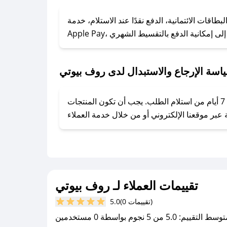
### كيف تحصل على كوبونات خصم حصرية من روف بيوتي؟
ول على كوبونات وخصومات حصرية، قم بما يلي:
قات الائتمانية، الدفع نقدًا عند الاستلام، خدمة
- اضغط على أيقونة متابعة لمتجر روف بيوتي في تطبيق صحصح.
- تابع حسابنا الرسمي على تويتر وقم بتفعيل زر التنبيهات.
- قم بتفعيل إشعارات تطبيق صحصح ليصلك كل جديد.
اسة الإرجاع والاستبدال لدى روف بيوتي
يحرص روف بيوتي على توفير تجربة تسوق آمنة ومريحة لعملائه، حيث يمكنك استرجاع أو استبدال المنتجات مجانًا خلال 7 أيام من استلام الطلب. يجب أن تكون المنتجات
تقييمات العملاء لـ روف بيوتي
(0 تقييمات)
5.0
سط التقييم: 5.0 من 5 نجوم بواسطة 0 مستخدمين