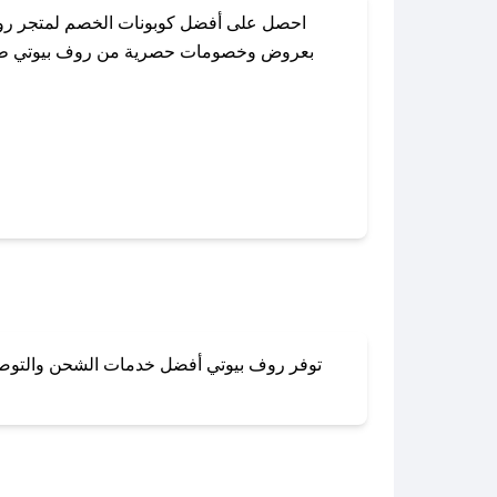
احصل على أفضل كوبونات الخصم لمتجر روف
بعروض وخصومات حصرية من روف بيوتي طوال ا
باستخدام تطبيق صحصح، يمكنك العثور بسهو
توفر روف بيوتي أفضل خدمات الشحن والتوصيل ل
لا تقلق! يمكنك التواص
في 