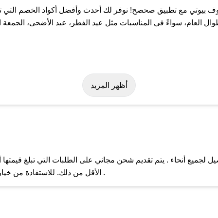
 بيوتي مع تطبيق صحصح! نوفر لك أحدث وأفضل أكواد الخصم التي تس
لعام، سواءً في المناسبات مثل عيد الفطر، عيد الأضحى، الجمعة الب
لة على كود خصم روف بيوتي. وفي حال عدم توفر الكوبون، تواصل معنا ع
أظهر المزيد
جميع أنحاء . يتم تقديم شحن مجاني على الطلبات التي تبلغ قيمتها أ
ل مع فريق دعم صحصح عبر الرسائل الخاصة على تويتر أو البريد الإلك
الأقل من ذلك. للاستفادة من خيار التوصيل السريع، يرجى تقديم طلبك قبل الساعة .
حال عدم توفر كوبونات لمتجرك المفضل، يمكنك مراسلتنا مباشرة وس