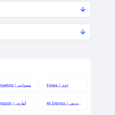
Eyewa | إيوي
Snowhite | سنووايت
Ali Express | علي إكسبريس
Amazon | أمازون