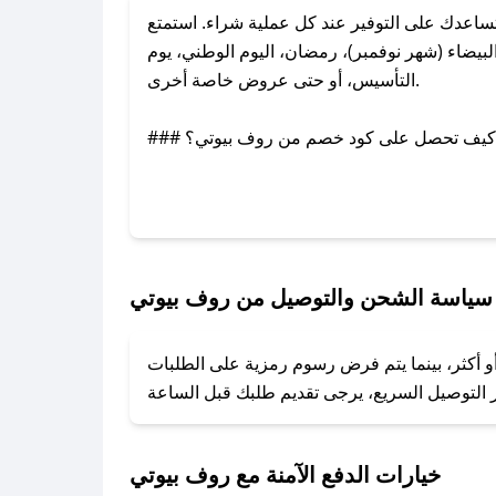
اعدك على التوفير عند كل عملية شراء. استمتع
يضاء (شهر نوفمبر)، رمضان، اليوم الوطني، يوم
التأسيس، أو حتى عروض خاصة أخرى.
### كيف تحصل على كود خصم من روف بيوتي؟
بر تويتر أو البريد الإلكتروني لإضافته بسرعة.
### كيفية استخدام كود خصم روف بيوتي؟
1. انسخ كود الخصم من تطبيق صحصح.
2. الصقه في خانة الدفع عند التسوق من روف بيوتي.
سياسة الشحن والتوصيل من روف بيوتي
### ماذا أفعل إذا لم يعمل كود الخصم؟
و أكثر، بينما يتم فرض رسوم رمزية على الطلبات
تروني، وسنقوم بحل المشكلة في أسرع وقت ممكن.
### ماذا أفعل إذا لم أجد كود خصم لمتجري المفضل؟
نعمل على توفير الكوبونات في أسرع وقت ممكن.
خيارات الدفع الآمنة مع روف بيوتي