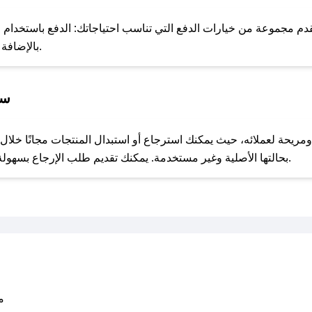
للحص
م مجموعة من خيارات الدفع التي تناسب احتياجاتك: الدفع باستخدام البطا
Apple Pay، بالإضافة إلى إمكانية الدفع بالتقسيط الشهري.
سي
مع صحصح، تسوق بذكاء ووفّر على كل مشترياتك مع كوبونات خصم حصرية من روف بيوتي!
بحالتها الأصلية وغير مستخدمة. يمكنك تقديم طلب الإرجاع بسهولة عبر موقعنا الإلكتروني أو من خلال خدمة العملاء.
متو