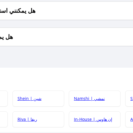
هل يمكنني است
هل يم
Namshi | نمشي
Shein | شين
كيف أحصل على
In-House | إن هاوس
Riva | ريفا