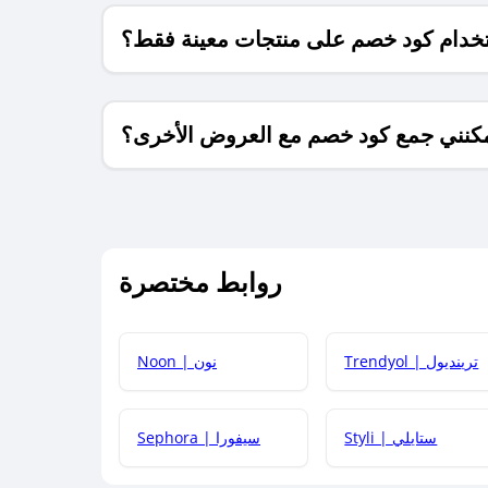
خدام كود خصم على منتجات معينة فقط؟
كنني جمع كود خصم مع العروض الأخرى؟
ما معنى كود خصم ؟
روابط مختصرة
كيف يمكنك استخدام كود الخصم؟
Trendyol | ترينديول
Noon | نون
 أحدث أكواد الخصم والعروض للمتاجر؟
Styli | ستايلي
Sephora | سيفورا