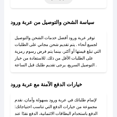
خاصة أخرى.
### كيف تحصل على كود خصم من عربة ورود؟
سياسة الشحن والتوصيل من عربة ورود
باستخدام تطبيق صحصح، يمكنك العثور بسهولة على
كود خصم عربة ورود. وفي حال عدم توفر الكوبون،
توفر عربة ورود أفضل خدمات الشحن والتوصيل
تواصل معنا عبر تويتر أو البريد الإلكتروني لإضافته
لجميع أنحاء . يتم تقديم شحن مجاني على الطلبات
بسرعة.
التي تبلغ قيمتها أو أكثر، بينما يتم فرض رسوم رمزية
على الطلبات الأقل من ذلك. للاستفادة من خيار
### كيفية استخدام كود خصم عربة ورود؟
التوصيل السريع، يرجى تقديم طلبك قبل الساعة .
1. انسخ كود الخصم من تطبيق صحصح.
2. الصقه في خانة الدفع عند التسوق من عربة ورود.
خيارات الدفع الآمنة مع عربة ورود
### ماذا أفعل إذا لم يعمل كود الخصم؟
لا تقلق! يمكنك التواصل مع فريق دعم صحصح عبر
الرسائل الخاصة على تويتر أو البريد الإلكتروني،
لإتمام طلباتك في عربة ورود بسهولة وأمان، نقدم
وسنقوم بحل المشكلة في أسرع وقت ممكن.
مجموعة من خيارات الدفع التي تناسب احتياجاتك:
الدفع باستخدام البطاقات الائتمانية، الدفع نقدًا عند