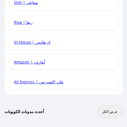
Styli | ستايلي
هل يمكنني جمع كود خصم مع العروض الأخرى؟
Riva | ريفا
In-House | إن هاوس
Amazon | أمازون
Ali Express | علي إكسبريس
أحدث مدونات الكوبونات
عرض الكل