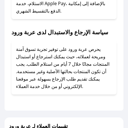
### ماذا أفعل إذا لم أجد كود خصم لمتجري
الاستلام، خدمة Apple Pay، بالإضافة إلى إمكانية
الدفع بالتقسيط الشهري.
المفضل؟
في حال عدم توفر كوبونات لمتجرك المفضل، يمكنك
مراسلتنا مباشرة وسنعمل على توفير الكوبونات في
سياسة الإرجاع والاستبدال لدى عربة ورود
أسرع وقت ممكن.
### كيف تحصل على كوبونات خصم حصرية من
يحرص عربة ورود على توفير تجربة تسوق آمنة
عربة ورود؟
ومريحة لعملائه، حيث يمكنك استرجاع أو استبدال
للحصول على كوبونات وخصومات حصرية، قم بما
المنتجات مجانًا خلال 7 أيام من استلام الطلب. يجب
يلي:
أن تكون المنتجات بحالتها الأصلية وغير مستخدمة.
- اضغط على أيقونة متابعة لمتجر عربة ورود في
يمكنك تقديم طلب الإرجاع بسهولة عبر موقعنا
تطبيق صحصح.
الإلكتروني أو من خلال خدمة العملاء.
- تابع حسابنا الرسمي على تويتر وقم بتفعيل زر
التنبيهات.
- قم بتفعيل إشعارات تطبيق صحصح ليصلك كل
جديد.
تقييمات العملاء لـ عربة ورود