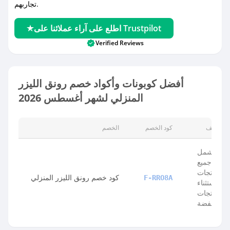
تجاربهم.
اطلع على آراء عملائنا على Trustpilot
Verified Reviews
أفضل كوبونات وأكواد خصم رونق الليزر
المنزلي لشهر أغسطس 2026
الوصف
كود الخصم
الخصم
يشمل
جميع
المنتجات
كود خصم رونق الليزر المنزلي
F-RRO8A
باستثناء
المنتجات
المخفضة