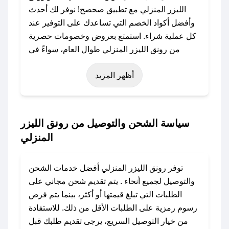
الليزر المنزلي مع تطبيق صحصح! نوفر لك أحدث
وأفضل أكواد الخصم التي تساعدك على التوفير عند
كل عملية شراء. استمتع بعروض وخصومات حصرية
من رونق الليزر المنزلي طوال العام، سواءً في
المناسبات مثل عيد الفطر، عيد الأضحى، الجمعة
أظهر المزيد
البيضاء (شهر نوفمبر)، رمضان، اليوم الوطني، يوم
التأسيس، أو حتى عروض خاصة أخرى.
### كيف تحصل على كود خصم من رونق الليزر
سياسة الشحن والتوصيل من رونق الليزر
المنزلي؟
المنزلي
باستخدام تطبيق صحصح، يمكنك العثور بسهولة على
كود خصم رونق الليزر المنزلي. وفي حال عدم توفر
توفر رونق الليزر المنزلي أفضل خدمات الشحن
الكوبون، تواصل معنا عبر تويتر أو البريد الإلكتروني
والتوصيل لجميع أنحاء . يتم تقديم شحن مجاني على
لإضافته بسرعة.
الطلبات التي تبلغ قيمتها أو أكثر، بينما يتم فرض
رسوم رمزية على الطلبات الأقل من ذلك. للاستفادة
### كيفية استخدام كود خصم رونق الليزر المنزلي؟
من خيار التوصيل السريع، يرجى تقديم طلبك قبل
1. انسخ كود الخصم من تطبيق صحصح.