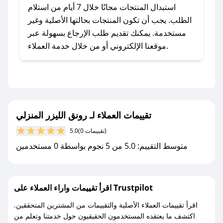
يلي:
استبدال المنتجات مجانًا خلال 7 أيام من استلام
- اضغط على أيقونة متابعة لمتجر رونق الليزر
الطلب. يجب أن تكون المنتجات بحالتها الأصلية وغير
المنزلي في تطبيق صحصح.
مستخدمة. يمكنك تقديم طلب الإرجاع بسهولة عبر
- تابع حسابنا الرسمي على تويتر وقم بتفعيل زر
موقعنا الإلكتروني أو من خلال خدمة العملاء.
التنبيهات.
- قم بتفعيل إشعارات تطبيق صحصح ليصلك كل
جديد.
مع صحصح، تسوق بذكاء ووفّر على كل مشترياتك مع
تقييمات العملاء لـ رونق الليزر المنزلي
كوبونات خصم حصرية من رونق الليزر المنزلي!
(0 تقييمات)
5.0
متوسط التقييم: 5.0 من 5 نجوم بواسطة 0 مستخدمين
اقرأ تقييمات واراء العملاء على Trustpilot
اقرأ تقييمات العملاء الأصلية والتقييمات من المشترين المتحققين.
اكتشف ما يعتقده المستخدمون الحقيقيون حول خدمتنا وتعلم من