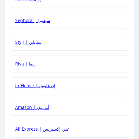
كيف أحصل على أقوى كود خصم؟
Sephora | سيفورا
هل يمكنني استخدام كود خصم على منتجات معينة فقط؟
Styli | ستايلي
هل يمكنني جمع كود خصم مع العروض الأخرى؟
Riva | ريفا
In-House | إن هاوس
Amazon | أمازون
Ali Express | علي إكسبريس