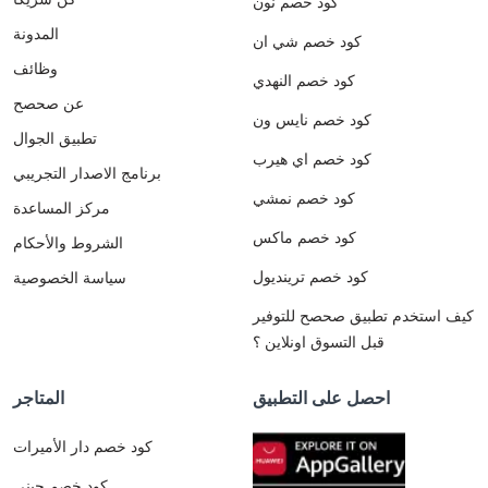
كود خصم نون
المدونة
كود خصم شي ان
وظائف
كود خصم النهدي
عن صحصح
كود خصم نايس ون
تطبيق الجوال
كود خصم اي هيرب
برنامج الاصدار التجريبي
كود خصم نمشي
مركز المساعدة
كود خصم ماكس
الشروط والأحكام
كود خصم ترينديول
سياسة الخصوصية
كيف استخدم تطبيق صحصح للتوفير
قبل التسوق اونلاين ؟
احصل على التطبيق
المتاجر
كود خصم دار الأميرات
كود خصم جيني