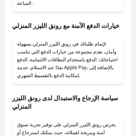
الساعة .
2. الصقه في خانة الدفع عند التسوق من رونق الليزر
المنزلي.
خيارات الدفع الآمنة مع رونق الليزر المنزلي
### ماذا أفعل إذا لم يعمل كود الخصم؟
لا تقلق! يمكنك التواصل مع فريق دعم صحصح عبر
الرسائل الخاصة على تويتر أو البريد الإلكتروني،
لإتمام طلباتك في رونق الليزر المنزلي بسهولة
وسنقوم بحل المشكلة في أسرع وقت ممكن.
وأمان، نقدم مجموعة من خيارات الدفع التي تناسب
احتياجاتك: الدفع باستخدام البطاقات الائتمانية، الدفع
### ماذا أفعل إذا لم أجد كود خصم لمتجري
نقدًا عند الاستلام، خدمة Apple Pay، بالإضافة إلى
المفضل؟
إمكانية الدفع بالتقسيط الشهري.
في حال عدم توفر كوبونات لمتجرك المفضل، يمكنك
مراسلتنا مباشرة وسنعمل على توفير الكوبونات في
سياسة الإرجاع والاستبدال لدى رونق الليزر
أسرع وقت ممكن.
المنزلي
### كيف تحصل على كوبونات خصم حصرية من
رونق الليزر المنزلي؟
يحرص رونق الليزر المنزلي على توفير تجربة تسوق
للحصول على كوبونات وخصومات حصرية، قم بما
آمنة ومريحة لعملائه، حيث يمكنك استرجاع أو