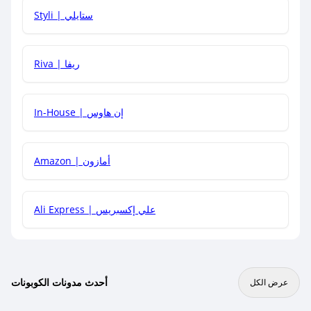
هل يمكنني استخدام كود خصم على منتجات معينة فقط؟
Styli | ستايلي
هل يمكنني جمع كود خصم مع العروض الأخرى؟
Riva | ريفا
In-House | إن هاوس
Amazon | أمازون
Ali Express | علي إكسبريس
أحدث مدونات الكوبونات
عرض الكل