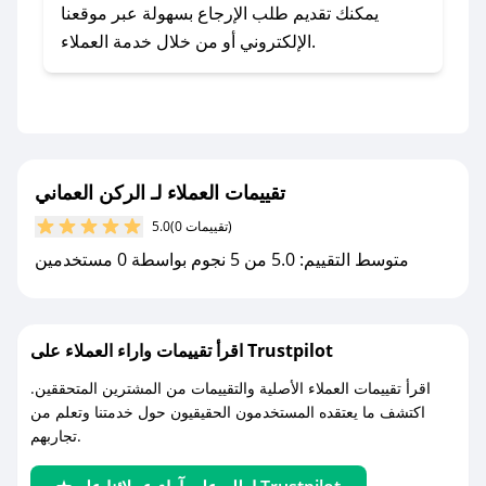
- اضغط على أيقونة متابعة لمتجر الركن العماني في
يمكنك تقديم طلب الإرجاع بسهولة عبر موقعنا
تطبيق صحصح.
الإلكتروني أو من خلال خدمة العملاء.
- تابع حسابنا الرسمي على تويتر وقم بتفعيل زر
التنبيهات.
- قم بتفعيل إشعارات تطبيق صحصح ليصلك كل
جديد.
تقييمات العملاء لـ الركن العماني
مع صحصح، تسوق بذكاء ووفّر على كل مشترياتك مع
(0 تقييمات)
5.0
كوبونات خصم حصرية من الركن العماني!
متوسط التقييم: 5.0 من 5 نجوم بواسطة 0 مستخدمين
اقرأ تقييمات واراء العملاء على Trustpilot
اقرأ تقييمات العملاء الأصلية والتقييمات من المشترين المتحققين.
اكتشف ما يعتقده المستخدمون الحقيقيون حول خدمتنا وتعلم من
تجاربهم.