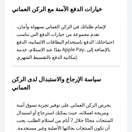
العماني.
خيارات الدفع الآمنة مع الركن العماني
### ماذا أفعل إذا لم يعمل كود الخصم؟
لا تقلق! يمكنك التواصل مع فريق دعم صحصح عبر
لإتمام طلباتك في الركن العماني بسهولة وأمان،
الرسائل الخاصة على تويتر أو البريد الإلكتروني،
نقدم مجموعة من خيارات الدفع التي تناسب
وسنقوم بحل المشكلة في أسرع وقت ممكن.
احتياجاتك: الدفع باستخدام البطاقات الائتمانية، الدفع
نقدًا عند الاستلام، خدمة Apple Pay، بالإضافة إلى
إمكانية الدفع بالتقسيط الشهري.
### ماذا أفعل إذا لم أجد كود خصم لمتجري
المفضل؟
في حال عدم توفر كوبونات لمتجرك المفضل، يمكنك
سياسة الإرجاع والاستبدال لدى الركن
مراسلتنا مباشرة وسنعمل على توفير الكوبونات في
العماني
أسرع وقت ممكن.
### كيف تحصل على كوبونات خصم حصرية من
يحرص الركن العماني على توفير تجربة تسوق آمنة
الركن العماني؟
ومريحة لعملائه، حيث يمكنك استرجاع أو استبدال
للحصول على كوبونات وخصومات حصرية، قم بما
المنتجات مجانًا خلال 7 أيام من استلام الطلب. يجب
يلي:
أن تكون المنتجات بحالتها الأصلية وغير مستخدمة.