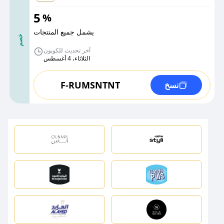
5
%
يشمل جميع المنتجات
خصم
آخر تحديث للكوبون
الثلاثاء، 4 أغسطس
F-RUMSNTNT
نسخ