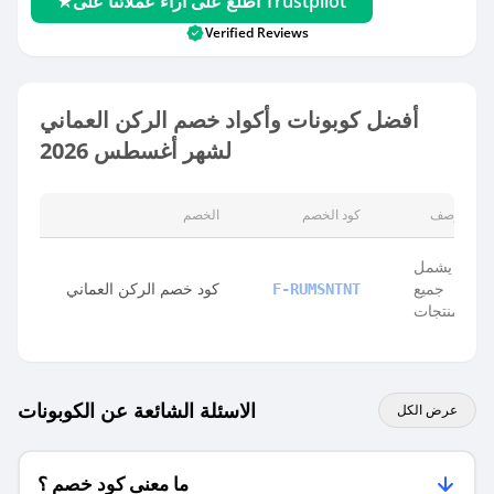
اطلع على آراء عملائنا على Trustpilot
Verified Reviews
أفضل كوبونات وأكواد خصم الركن العماني
لشهر أغسطس 2026
الوصف
كود الخصم
الخصم
يشمل
جميع
كود خصم الركن العماني
F-RUMSNTNT
المنتجات
الاسئلة الشائعة عن الكوبونات
عرض الكل
ما معنى كود خصم ؟