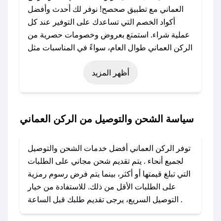
العماني مع تطبيق صحصح! نوفر لك أحدث وأفضل
أكواد الخصم التي تساعدك على التوفير عند كل
عملية شراء. استمتع بعروض وخصومات حصرية من
الركن العماني طوال العام، سواءً في المناسبات مثل
عيد الفطر، عيد الأضحى، الجمعة البيضاء (شهر
أظهر المزيد
نوفمبر)، رمضان، اليوم الوطني، يوم التأسيس، أو
حتى عروض خاصة أخرى.
### كيف تحصل على كود خصم من الركن العماني؟
سياسة الشحن والتوصيل من الركن العماني
باستخدام تطبيق صحصح، يمكنك العثور بسهولة على
كود خصم الركن العماني. وفي حال عدم توفر
توفر الركن العماني أفضل خدمات الشحن والتوصيل
الكوبون، تواصل معنا عبر تويتر أو البريد الإلكتروني
لجميع أنحاء . يتم تقديم شحن مجاني على الطلبات
لإضافته بسرعة.
التي تبلغ قيمتها أو أكثر، بينما يتم فرض رسوم رمزية
على الطلبات الأقل من ذلك. للاستفادة من خيار
### كيفية استخدام كود خصم الركن العماني؟
التوصيل السريع، يرجى تقديم طلبك قبل الساعة .
1. انسخ كود الخصم من تطبيق صحصح.
2. الصقه في خانة الدفع عند التسوق من الركن