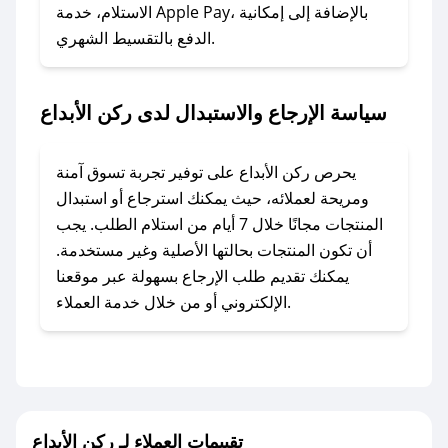
### ماذا أفعل إذا لم أجد كود خصم لمتجري
الاستلام، خدمة Apple Pay، بالإضافة إلى إمكانية
الدفع بالتقسيط الشهري.
المفضل؟
في حال عدم توفر كوبونات لمتجرك المفضل، يمكنك
مراسلتنا مباشرة وسنعمل على توفير الكوبونات في
سياسة الإرجاع والاستبدال لدى ركن الأبداع
أسرع وقت ممكن.
### كيف تحصل على كوبونات خصم حصرية من
يحرص ركن الأبداع على توفير تجربة تسوق آمنة
ركن الأبداع؟
ومريحة لعملائه، حيث يمكنك استرجاع أو استبدال
للحصول على كوبونات وخصومات حصرية، قم بما
المنتجات مجانًا خلال 7 أيام من استلام الطلب. يجب
يلي:
أن تكون المنتجات بحالتها الأصلية وغير مستخدمة.
- اضغط على أيقونة متابعة لمتجر ركن الأبداع في
يمكنك تقديم طلب الإرجاع بسهولة عبر موقعنا
تطبيق صحصح.
الإلكتروني أو من خلال خدمة العملاء.
- تابع حسابنا الرسمي على تويتر وقم بتفعيل زر
التنبيهات.
- قم بتفعيل إشعارات تطبيق صحصح ليصلك كل
جديد.
تقييمات العملاء لـ ركن الأبداع