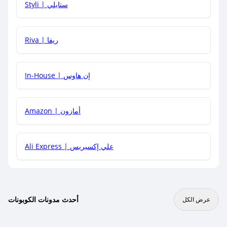
Styli | ستايلي
هل يمكنني جمع كود خصم مع العروض الأخرى؟
Riva | ريفا
In-House | إن هاوس
Amazon | أمازون
Ali Express | علي إكسبريس
أحدث مدونات الكوبونات
عرض الكل