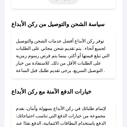
خاصة أخرى.
### كيف تحصل على كود خصم من ركن الأبداع؟
سياسة الشحن والتوصيل من ركن الأبداع
باستخدام تطبيق صحصح، يمكنك العثور بسهولة على
كود خصم ركن الأبداع. وفي حال عدم توفر الكوبون،
توفر ركن الأبداع أفضل خدمات الشحن والتوصيل
تواصل معنا عبر تويتر أو البريد الإلكتروني لإضافته
لجميع أنحاء . يتم تقديم شحن مجاني على الطلبات
بسرعة.
التي تبلغ قيمتها أو أكثر، بينما يتم فرض رسوم رمزية
على الطلبات الأقل من ذلك. للاستفادة من خيار
### كيفية استخدام كود خصم ركن الأبداع؟
التوصيل السريع، يرجى تقديم طلبك قبل الساعة .
1. انسخ كود الخصم من تطبيق صحصح.
2. الصقه في خانة الدفع عند التسوق من ركن الأبداع.
خيارات الدفع الآمنة مع ركن الأبداع
### ماذا أفعل إذا لم يعمل كود الخصم؟
لا تقلق! يمكنك التواصل مع فريق دعم صحصح عبر
الرسائل الخاصة على تويتر أو البريد الإلكتروني،
لإتمام طلباتك في ركن الأبداع بسهولة وأمان، نقدم
وسنقوم بحل المشكلة في أسرع وقت ممكن.
مجموعة من خيارات الدفع التي تناسب احتياجاتك:
الدفع باستخدام البطاقات الائتمانية، الدفع نقدًا عند