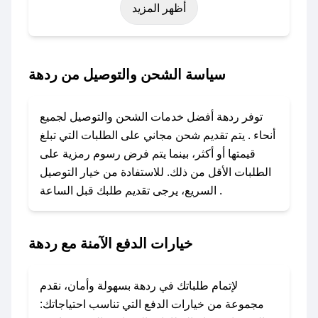
أظهر المزيد
اليوم الوطني، يوم التأسيس، أو حتى عروض خاصة
أخرى.
### كيف تحصل على كود خصم من ردهة؟
سياسة الشحن والتوصيل من ردهة
باستخدام تطبيق صحصح، يمكنك العثور بسهولة على
كود خصم ردهة. وفي حال عدم توفر الكوبون، تواصل
توفر ردهة أفضل خدمات الشحن والتوصيل لجميع
معنا عبر تويتر أو البريد الإلكتروني لإضافته بسرعة.
أنحاء . يتم تقديم شحن مجاني على الطلبات التي تبلغ
قيمتها أو أكثر، بينما يتم فرض رسوم رمزية على
### كيفية استخدام كود خصم ردهة؟
الطلبات الأقل من ذلك. للاستفادة من خيار التوصيل
1. انسخ كود الخصم من تطبيق صحصح.
السريع، يرجى تقديم طلبك قبل الساعة .
2. الصقه في خانة الدفع عند التسوق من ردهة.
### ماذا أفعل إذا لم يعمل كود الخصم؟
خيارات الدفع الآمنة مع ردهة
لا تقلق! يمكنك التواصل مع فريق دعم صحصح عبر
الرسائل الخاصة على تويتر أو البريد الإلكتروني،
وسنقوم بحل المشكلة في أسرع وقت ممكن.
لإتمام طلباتك في ردهة بسهولة وأمان، نقدم
مجموعة من خيارات الدفع التي تناسب احتياجاتك: