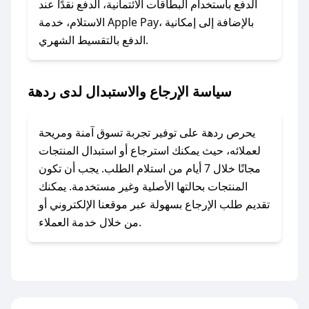
### ماذا أفعل إذا لم أجد كود خصم لمتجري
الدفع باستخدام البطاقات الائتمانية، الدفع نقدًا عند
المفضل؟
الاستلام، خدمة Apple Pay، بالإضافة إلى إمكانية
الدفع بالتقسيط الشهري.
في حال عدم توفر كوبونات لمتجرك المفضل، يمكنك
مراسلتنا مباشرة وسنعمل على توفير الكوبونات في
أسرع وقت ممكن.
سياسة الإرجاع والاستبدال لدى ردهة
### كيف تحصل على كوبونات خصم حصرية من
ردهة؟
يحرص ردهة على توفير تجربة تسوق آمنة ومريحة
للحصول على كوبونات وخصومات حصرية، قم بما
لعملائه، حيث يمكنك استرجاع أو استبدال المنتجات
يلي:
مجانًا خلال 7 أيام من استلام الطلب. يجب أن تكون
- اضغط على أيقونة متابعة لمتجر ردهة في تطبيق
المنتجات بحالتها الأصلية وغير مستخدمة. يمكنك
صحصح.
تقديم طلب الإرجاع بسهولة عبر موقعنا الإلكتروني أو
- تابع حسابنا الرسمي على تويتر وقم بتفعيل زر
من خلال خدمة العملاء.
التنبيهات.
- قم بتفعيل إشعارات تطبيق صحصح ليصلك كل
جديد.