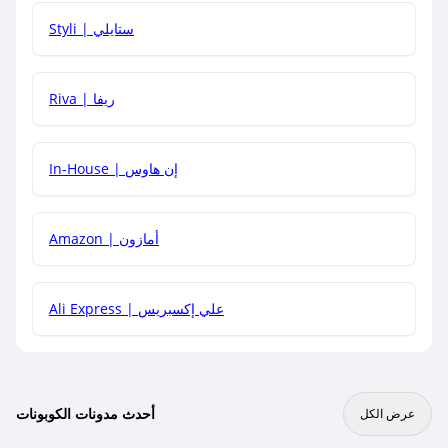
هل يمكنني استخدام كود خصم على منتجات معينة فقط؟
Styli | ستايلي
هل يمكنني جمع كود خصم مع العروض الأخرى؟
Riva | ريفا
In-House | إن هاوس
Amazon | أمازون
Ali Express | علي إكسبريس
أحدث مدونات الكوبونات
عرض الكل