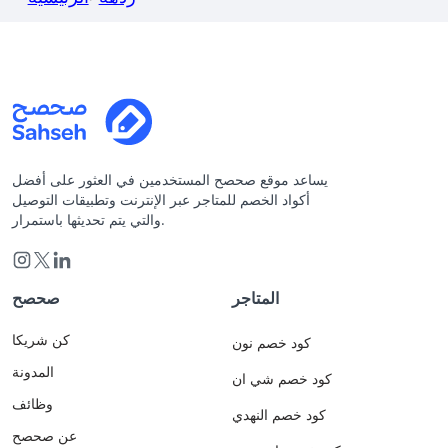
يساعد موقع صحصح المستخدمين في العثور على أفضل
أكواد الخصم للمتاجر عبر الإنترنت وتطبيقات التوصيل
والتي يتم تحديثها باستمرار.
المتاجر
صحصح
كن شريكا
كود خصم نون
المدونة
كود خصم شي ان
وظائف
كود خصم النهدي
عن صحصح