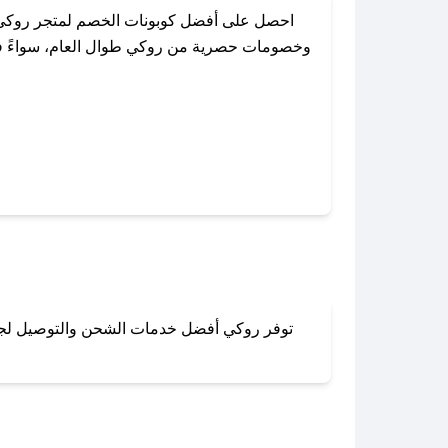
احصل على أفضل كوبونات الخصم لمتجر روكي 
وخصومات حصرية من روكي طوال العام، سواءً في ا
باستخدام تطبيق صحصح، يمكنك العثور
توفر روكي أفضل خدمات الشحن والتوصيل لجميع 
لا تقلق! يمكنك التواص
في 