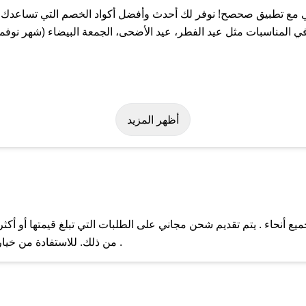
مع تطبيق صحصح! نوفر لك أحدث وأفضل أكواد الخصم التي تساعدك عل
لمناسبات مثل عيد الفطر، عيد الأضحى، الجمعة البيضاء (شهر نوفمبر
 بسهولة على كود خصم روكي. وفي حال عدم توفر الكوبون، تواصل معنا ع
أظهر المزيد
أنحاء . يتم تقديم شحن مجاني على الطلبات التي تبلغ قيمتها أو أكثر
ل مع فريق دعم صحصح عبر الرسائل الخاصة على تويتر أو البريد الإلك
من ذلك. للاستفادة من خيار التوصيل السريع، يرجى تقديم طلبك قبل الساعة .
حال عدم توفر كوبونات لمتجرك المفضل، يمكنك مراسلتنا مباشرة وس