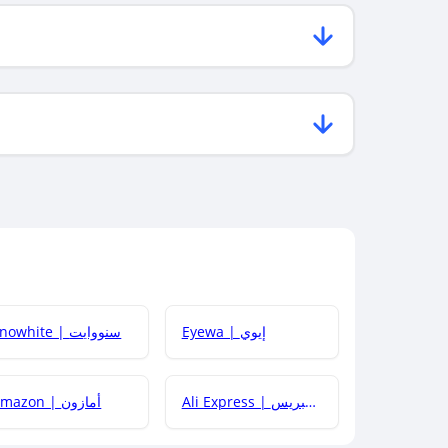
Eyewa | إيوي
Snowhite | سنووايت
Ali Express | علي إكسبريس
Amazon | أمازون