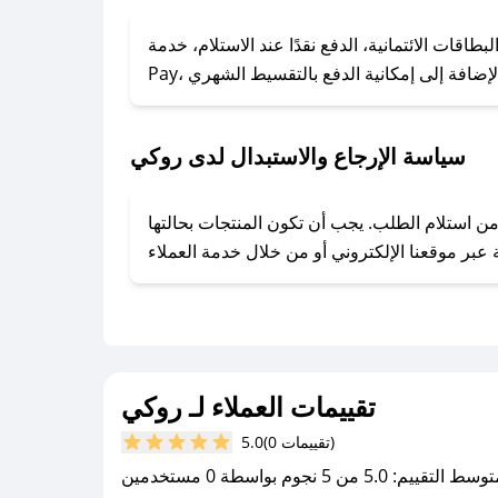
### كيف تحصل على كوبونات خصم حصرية من روكي؟
ول على كوبونات وخصومات حصرية، قم بما يلي:
الائتمانية، الدفع نقدًا عند الاستلام، خدمة Apple
- اضغط على أيقونة متابعة لمتجر روكي في تطبيق صحصح.
- تابع حسابنا الرسمي على تويتر وقم بتفعيل زر التنبيهات.
- قم بتفعيل إشعارات تطبيق صحصح ليصلك كل جديد.
سياسة الإرجاع والاستبدال لدى روكي
وفير تجربة تسوق آمنة ومريحة لعملائه، حيث يمكنك استرجاع أو استبدال المنتجات مجانًا خلال 7 أيام من استلام الطلب. يجب أن تكون المنتجات بحالتها
تقييمات العملاء لـ روكي
(0 تقييمات)
5.0
سط التقييم: 5.0 من 5 نجوم بواسطة 0 مستخدمين