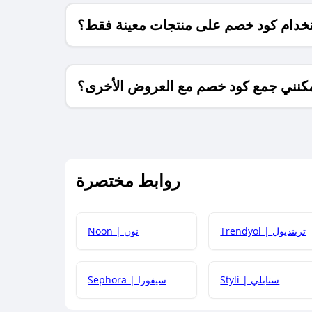
خدام كود خصم على منتجات معينة فقط؟
كنني جمع كود خصم مع العروض الأخرى؟
ما معنى كود خصم ؟
روابط مختصرة
كيف يمكنك استخدام كود الخصم؟
Trendyol | ترينديول
Noon | نون
 أحدث أكواد الخصم والعروض للمتاجر؟
Styli | ستايلي
Sephora | سيفورا