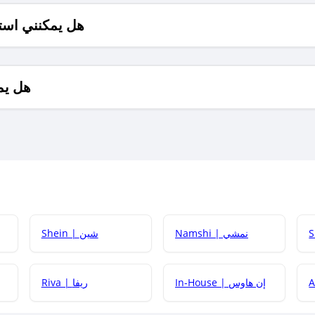
هل يمكنني است
هل يم
Namshi | نمشي
Shein | شين
كيف أحصل على
In-House | إن هاوس
Riva | ريفا