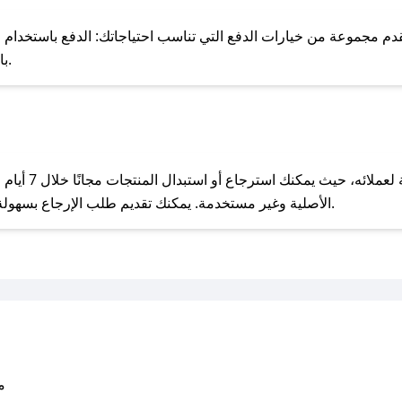
للحص
مجموعة من خيارات الدفع التي تناسب احتياجاتك: الدفع باستخدام البطاقات 
Pay، بالإضافة إلى إمكانية الدفع بالتقسيط الشهري.
مع صحصح، تسوق بذكاء ووفّر على كل مشترياتك مع كوبونات خصم حصرية من روكي!
يحرص روكي على ت
الأصلية وغير مستخدمة. يمكنك تقديم طلب الإرجاع بسهولة عبر موقعنا الإلكتروني أو من خلال خدمة العملاء.
متو