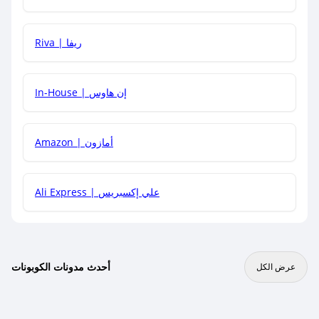
هل يمكنني جمع كود خصم مع العروض الأخرى؟
Riva | ريفا
In-House | إن هاوس
Amazon | أمازون
Ali Express | علي إكسبريس
أحدث مدونات الكوبونات
عرض الكل