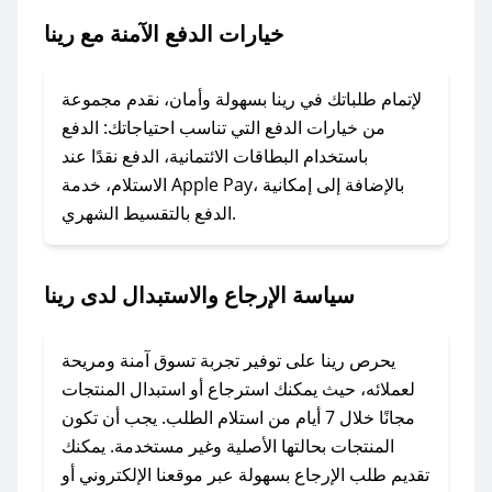
### ماذا أفعل إذا لم يعمل كود الخصم؟
خيارات الدفع الآمنة مع رينا
لا تقلق! يمكنك التواصل مع فريق دعم صحصح عبر
الرسائل الخاصة على تويتر أو البريد الإلكتروني،
وسنقوم بحل المشكلة في أسرع وقت ممكن.
لإتمام طلباتك في رينا بسهولة وأمان، نقدم مجموعة
من خيارات الدفع التي تناسب احتياجاتك: الدفع
### ماذا أفعل إذا لم أجد كود خصم لمتجري
باستخدام البطاقات الائتمانية، الدفع نقدًا عند
المفضل؟
الاستلام، خدمة Apple Pay، بالإضافة إلى إمكانية
الدفع بالتقسيط الشهري.
في حال عدم توفر كوبونات لمتجرك المفضل، يمكنك
مراسلتنا مباشرة وسنعمل على توفير الكوبونات في
أسرع وقت ممكن.
سياسة الإرجاع والاستبدال لدى رينا
### كيف تحصل على كوبونات خصم حصرية من
رينا؟
يحرص رينا على توفير تجربة تسوق آمنة ومريحة
للحصول على كوبونات وخصومات حصرية، قم بما
لعملائه، حيث يمكنك استرجاع أو استبدال المنتجات
يلي:
مجانًا خلال 7 أيام من استلام الطلب. يجب أن تكون
- اضغط على أيقونة متابعة لمتجر رينا في تطبيق
المنتجات بحالتها الأصلية وغير مستخدمة. يمكنك
صحصح.
تقديم طلب الإرجاع بسهولة عبر موقعنا الإلكتروني أو