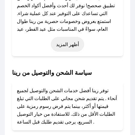
تطبيق صحصح! نوفر لك أحدث وأفضل أكواد الخصم
التي تساعدك على التوفير عند كل عملية شراء.
استمتع بعروض وخصومات حصرية من رينا طوال
العام، سواءً في المناسبات مثل عيد الفطر، عيد
الأضحى، الجمعة البيضاء (شهر نوفمبر)، رمضان،
أظهر المزيد
اليوم الوطني، يوم التأسيس، أو حتى عروض خاصة
أخرى.
### كيف تحصل على كود خصم من رينا؟
سياسة الشحن والتوصيل من رينا
باستخدام تطبيق صحصح، يمكنك العثور بسهولة على
كود خصم رينا. وفي حال عدم توفر الكوبون، تواصل
توفر رينا أفضل خدمات الشحن والتوصيل لجميع
معنا عبر تويتر أو البريد الإلكتروني لإضافته بسرعة.
أنحاء . يتم تقديم شحن مجاني على الطلبات التي تبلغ
قيمتها أو أكثر، بينما يتم فرض رسوم رمزية على
### كيفية استخدام كود خصم رينا؟
الطلبات الأقل من ذلك. للاستفادة من خيار التوصيل
1. انسخ كود الخصم من تطبيق صحصح.
السريع، يرجى تقديم طلبك قبل الساعة .
2. الصقه في خانة الدفع عند التسوق من رينا.