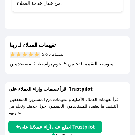
- تابع حسابنا الرسمي على تويتر وقم بتفعيل زر
من خلال خدمة العملاء.
التنبيهات.
- قم بتفعيل إشعارات تطبيق صحصح ليصلك كل
جديد.
مع صحصح، تسوق بذكاء ووفّر على كل مشترياتك مع
تقييمات العملاء لـ رينا
كوبونات خصم حصرية من رينا!
(0 تقييمات)
5.0
متوسط التقييم: 5.0 من 5 نجوم بواسطة 0 مستخدمين
اقرأ تقييمات واراء العملاء على Trustpilot
اقرأ تقييمات العملاء الأصلية والتقييمات من المشترين المتحققين.
اكتشف ما يعتقده المستخدمون الحقيقيون حول خدمتنا وتعلم من
تجاربهم.
اطلع على آراء عملائنا على Trustpilot