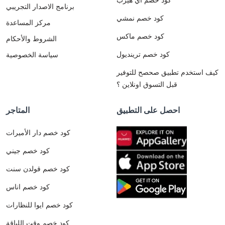
برنامج الاصدار التجريبي
كود خصم نمشي
مركز المساعدة
كود خصم ماكس
الشروط والأحكام
كود خصم ترينديول
سياسة الخصوصية
كيف استخدم تطبيق صحصح للتوفير
قبل التسوق اونلاين ؟
احصل على التطبيق
المتاجر
كود خصم دار الأميرات
كود خصم جيني
كود خصم قولدن سنت
كود خصم اناس
كود خصم ايوا للنظارات
كود خصم وقت اللياقة