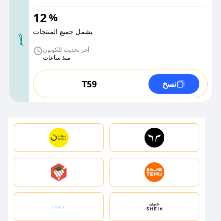
12
%
يشمل جميع المنتجات
خصم
آخر تحديث للكوبون
منذ ساعات
T59
نسخ