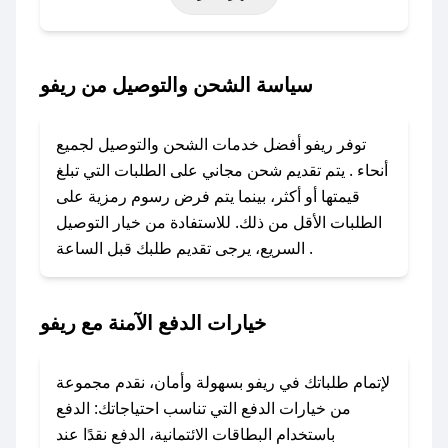
أخرى.
### كيف تحصل على كود خصم من ريفو؟
سياسة الشحن والتوصيل من ريفو
باستخدام تطبيق صحصح، يمكنك العثور بسهولة على
كود خصم ريفو. وفي حال عدم توفر الكوبون، تواصل
توفر ريفو أفضل خدمات الشحن والتوصيل لجميع
معنا عبر تويتر أو البريد الإلكتروني لإضافته بسرعة.
أنحاء . يتم تقديم شحن مجاني على الطلبات التي تبلغ
قيمتها أو أكثر، بينما يتم فرض رسوم رمزية على
### كيفية استخدام كود خصم ريفو؟
الطلبات الأقل من ذلك. للاستفادة من خيار التوصيل
1. انسخ كود الخصم من تطبيق صحصح.
السريع، يرجى تقديم طلبك قبل الساعة .
2. الصقه في خانة الدفع عند التسوق من ريفو.
### ماذا أفعل إذا لم يعمل كود الخصم؟
خيارات الدفع الآمنة مع ريفو
لا تقلق! يمكنك التواصل مع فريق دعم صحصح عبر
الرسائل الخاصة على تويتر أو البريد الإلكتروني،
وسنقوم بحل المشكلة في أسرع وقت ممكن.
لإتمام طلباتك في ريفو بسهولة وأمان، نقدم مجموعة
من خيارات الدفع التي تناسب احتياجاتك: الدفع
### ماذا أفعل إذا لم أجد كود خصم لمتجري
باستخدام البطاقات الائتمانية، الدفع نقدًا عند