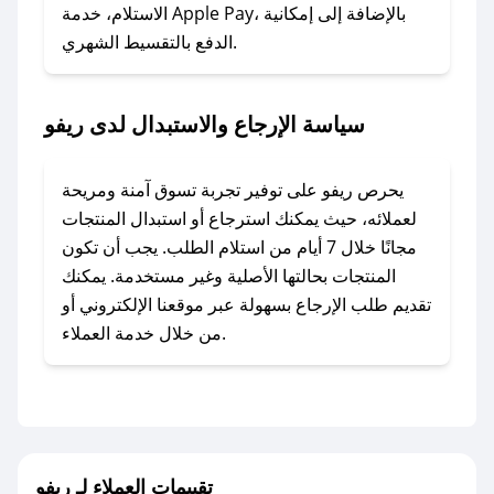
المفضل؟
الاستلام، خدمة Apple Pay، بالإضافة إلى إمكانية
الدفع بالتقسيط الشهري.
في حال عدم توفر كوبونات لمتجرك المفضل، يمكنك
مراسلتنا مباشرة وسنعمل على توفير الكوبونات في
أسرع وقت ممكن.
سياسة الإرجاع والاستبدال لدى ريفو
### كيف تحصل على كوبونات خصم حصرية من
ريفو؟
يحرص ريفو على توفير تجربة تسوق آمنة ومريحة
للحصول على كوبونات وخصومات حصرية، قم بما
لعملائه، حيث يمكنك استرجاع أو استبدال المنتجات
يلي:
مجانًا خلال 7 أيام من استلام الطلب. يجب أن تكون
- اضغط على أيقونة متابعة لمتجر ريفو في تطبيق
المنتجات بحالتها الأصلية وغير مستخدمة. يمكنك
صحصح.
تقديم طلب الإرجاع بسهولة عبر موقعنا الإلكتروني أو
- تابع حسابنا الرسمي على تويتر وقم بتفعيل زر
من خلال خدمة العملاء.
التنبيهات.
- قم بتفعيل إشعارات تطبيق صحصح ليصلك كل
جديد.
مع صحصح، تسوق بذكاء ووفّر على كل مشترياتك مع
تقييمات العملاء لـ ريفو