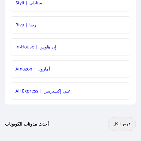
Styli | ستايلي
هل يمكنني جمع كود خصم مع العروض الأخرى؟
Riva | ريفا
In-House | إن هاوس
Amazon | أمازون
Ali Express | علي إكسبريس
أحدث مدونات الكوبونات
عرض الكل