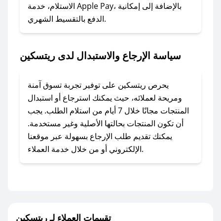
### ماذا أفعل إذا لم أجد كود خصم لمتجري
الاستلام، خدمة Apple Pay، بالإضافة إلى إمكانية
الدفع بالتقسيط الشهري.
المفضل؟
في حال عدم توفر كوبونات لمتجرك المفضل، يمكنك
مراسلتنا مباشرة وسنعمل على توفير الكوبونات في
سياسة الإرجاع والاستبدال لدى ريتسكين
أسرع وقت ممكن.
### كيف تحصل على كوبونات خصم حصرية من
يحرص ريتسكين على توفير تجربة تسوق آمنة
ريتسكين؟
ومريحة لعملائه، حيث يمكنك استرجاع أو استبدال
للحصول على كوبونات وخصومات حصرية، قم بما
المنتجات مجانًا خلال 7 أيام من استلام الطلب. يجب
يلي:
أن تكون المنتجات بحالتها الأصلية وغير مستخدمة.
- اضغط على أيقونة متابعة لمتجر ريتسكين في
يمكنك تقديم طلب الإرجاع بسهولة عبر موقعنا
تطبيق صحصح.
الإلكتروني أو من خلال خدمة العملاء.
- تابع حسابنا الرسمي على تويتر وقم بتفعيل زر
التنبيهات.
- قم بتفعيل إشعارات تطبيق صحصح ليصلك كل
جديد.
تقييمات العملاء لـ ريتسكين