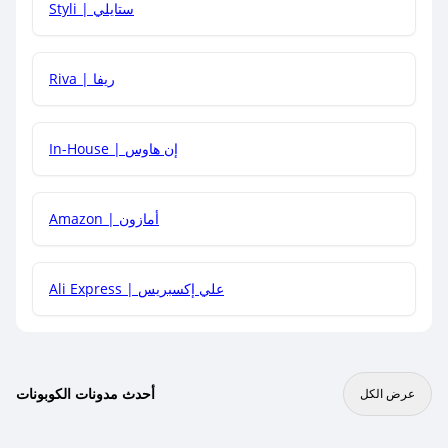
Styli | ستايلي
هل يمكنني جمع كود خصم مع العروض الأخرى؟
Riva | ريفا
In-House | إن هاوس
Amazon | أمازون
Ali Express | علي إكسبريس
أحدث مدونات الكوبونات
عرض الكل