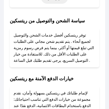
خاصة أخرى.
### كيف تحصل على كود خصم من ريتسكين؟
سياسة الشحن والتوصيل من ريتسكين
باستخدام تطبيق صحصح، يمكنك العثور بسهولة على
كود خصم ريتسكين. وفي حال عدم توفر الكوبون،
توفر ريتسكين أفضل خدمات الشحن والتوصيل
تواصل معنا عبر تويتر أو البريد الإلكتروني لإضافته
لجميع أنحاء . يتم تقديم شحن مجاني على الطلبات
بسرعة.
التي تبلغ قيمتها أو أكثر، بينما يتم فرض رسوم رمزية
على الطلبات الأقل من ذلك. للاستفادة من خيار
### كيفية استخدام كود خصم ريتسكين؟
التوصيل السريع، يرجى تقديم طلبك قبل الساعة .
1. انسخ كود الخصم من تطبيق صحصح.
2. الصقه في خانة الدفع عند التسوق من ريتسكين.
خيارات الدفع الآمنة مع ريتسكين
### ماذا أفعل إذا لم يعمل كود الخصم؟
لا تقلق! يمكنك التواصل مع فريق دعم صحصح عبر
الرسائل الخاصة على تويتر أو البريد الإلكتروني،
لإتمام طلباتك في ريتسكين بسهولة وأمان، نقدم
وسنقوم بحل المشكلة في أسرع وقت ممكن.
مجموعة من خيارات الدفع التي تناسب احتياجاتك:
الدفع باستخدام البطاقات الائتمانية، الدفع نقدًا عند