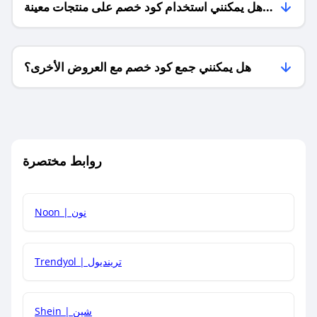
هل يمكنني استخدام كود خصم على منتجات معينة
فقط؟
هل يمكنني جمع كود خصم مع العروض الأخرى؟
ما معنى كود خصم ؟
روابط مختصرة
كيف يمكنك استخدام كود الخصم؟
Noon | نون
كيف أحصل على أحدث أكواد الخصم والعروض للمتاجر؟
Trendyol | ترينديول
كم مدة صلاحية كود الخصم؟
Shein | شين