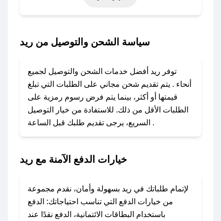
أخرى.
### كيف تحصل على كود خصم من ريد؟
سياسة الشحن والتوصيل من ريد
باستخدام تطبيق صحصح، يمكنك العثور بسهولة على
كود خصم ريد. وفي حال عدم توفر الكوبون، تواصل
توفر ريد أفضل خدمات الشحن والتوصيل لجميع
معنا عبر تويتر أو البريد الإلكتروني لإضافته بسرعة.
أنحاء . يتم تقديم شحن مجاني على الطلبات التي تبلغ
قيمتها أو أكثر، بينما يتم فرض رسوم رمزية على
### كيفية استخدام كود خصم ريد؟
الطلبات الأقل من ذلك. للاستفادة من خيار التوصيل
1. انسخ كود الخصم من تطبيق صحصح.
السريع، يرجى تقديم طلبك قبل الساعة .
2. الصقه في خانة الدفع عند التسوق من ريد.
### ماذا أفعل إذا لم يعمل كود الخصم؟
خيارات الدفع الآمنة مع ريد
لا تقلق! يمكنك التواصل مع فريق دعم صحصح عبر
الرسائل الخاصة على تويتر أو البريد الإلكتروني،
وسنقوم بحل المشكلة في أسرع وقت ممكن.
لإتمام طلباتك في ريد بسهولة وأمان، نقدم مجموعة
من خيارات الدفع التي تناسب احتياجاتك: الدفع
### ماذا أفعل إذا لم أجد كود خصم لمتجري
باستخدام البطاقات الائتمانية، الدفع نقدًا عند