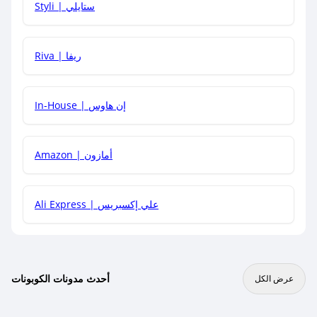
Styli | ستايلي
هل يمكنني جمع كود خصم مع العروض الأخرى؟
Riva | ريفا
In-House | إن هاوس
Amazon | أمازون
Ali Express | علي إكسبريس
أحدث مدونات الكوبونات
عرض الكل