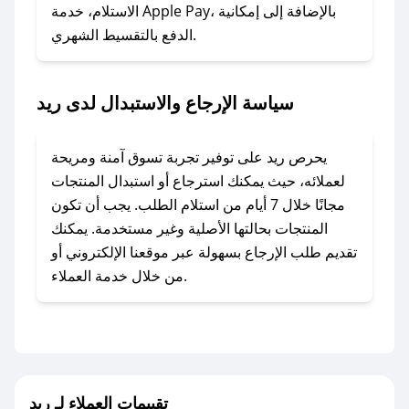
المفضل؟
الاستلام، خدمة Apple Pay، بالإضافة إلى إمكانية
الدفع بالتقسيط الشهري.
في حال عدم توفر كوبونات لمتجرك المفضل، يمكنك
مراسلتنا مباشرة وسنعمل على توفير الكوبونات في
أسرع وقت ممكن.
سياسة الإرجاع والاستبدال لدى ريد
### كيف تحصل على كوبونات خصم حصرية من
ريد؟
يحرص ريد على توفير تجربة تسوق آمنة ومريحة
للحصول على كوبونات وخصومات حصرية، قم بما
لعملائه، حيث يمكنك استرجاع أو استبدال المنتجات
يلي:
مجانًا خلال 7 أيام من استلام الطلب. يجب أن تكون
- اضغط على أيقونة متابعة لمتجر ريد في تطبيق
المنتجات بحالتها الأصلية وغير مستخدمة. يمكنك
صحصح.
تقديم طلب الإرجاع بسهولة عبر موقعنا الإلكتروني أو
- تابع حسابنا الرسمي على تويتر وقم بتفعيل زر
من خلال خدمة العملاء.
التنبيهات.
- قم بتفعيل إشعارات تطبيق صحصح ليصلك كل
جديد.
مع صحصح، تسوق بذكاء ووفّر على كل مشترياتك مع
تقييمات العملاء لـ ريد