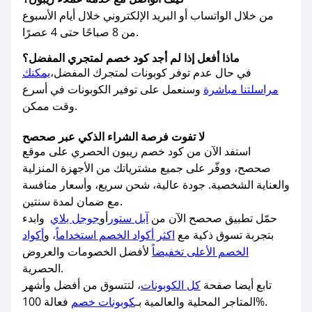
من خلال الواتساب أو البريد الإلكتروني خلال أيام الأسبوع
من 8 صباحًا حتى 4 عصرًا.
ماذا أفعل إذا لم أجد كود خصم لمتجري المفضل؟
في حال عدم توفر كوبونات لمتجرك المفضل،
يمكنك
مراسلتنا مباشرة
وسنعمل على توفير الكوبونات في أسرع
وقت ممكن.
لا تفوت فرصة الشراء الذكي عبر صحصح
استفد الآن من كود خصم ريبون الحصري على موقع
صحصح، ووفّر على جميع مشترياتك من الأجهزة المنزلية
والعناية الشخصية. جودة عالية، شحن سريع، وأسعار منافسة
مع ضمان لمدة سنتين.
حمّل تطبيق صحصح الآن من
آبل ستور
أو
جوجل بلاي
وابدء
بتجربة تسوق ذكية مع
اكثر أكواد الخصم استخداماً
، و
أكواد
الخصم الأعلى تخفيضاً
لأفضل الخصومات والعروض
الحصرية.
تابع أيضا صفحة
كل الكوبونات
، لتتسوق من أفضل وأشهر
فعالة 100%.
المتاجر المحلية والعالمية بـ
كوبونات خصم