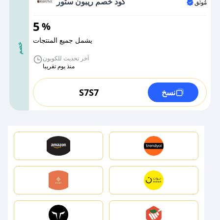
كود خصم ريبون ستور
مُوثَّق
5
%
يشمل جميع المنتجات
خصم
آخر تحديث للكوبون
منذ يوم تقريبا
S7S7
نسخ