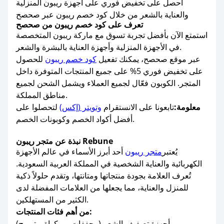
احصل على تخفيض فوري على أجهزة ريبون المنزلية
والعناية بالشعر من خلال كود خصم ريبون عبر صحصح
ت
عرف على كود خصم ريبون من صحصح
استمتع الآن بأفضل تجربة تسوق مع ماركة ريبون المتخصصة
في الأجهزة المنزلية وأجهزة العناية بالبشرة والشعر.
عبر موقع صحصح، يمكنك تفعيل
كود خصم ريبون
للحصول
على تخفيض فوري 5% على جميع المنتجات المتوفرة داخل
المتجر. الكوبون فعّال لجميع العملاء ويشمل الشحن لجميع
مناطق المملكة.
معلومة:
تابعونا على الانستقرام
وتويتر (إكس)
لتحصلوا على
أفضل أكواد الخصم وكوبونات الخصم.
نبذة عن متجر ريبون Rebune
يُعتبر
متجر ريبون
أحد أبرز الأسماء في عالم الأجهزة
الكهربائية والعناية الشخصية في المملكة العربية السعودية.
تُعرف العلامة بجودة منتجاتها ومتانتها، وتقدم حلولاً ذكية
للمنزل والعناية، مما يجعلها من العلامات المفضلة لدى
الكثير من المستهلكين.
من أهم فئات المنتجات:
أجهزة تصفيف الشعر (مجففات – مكواة – تمويج)