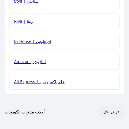
Styli | ستايلي
هل يمكنني جمع كود خصم مع العروض الأخرى؟
Riva | ريفا
In-House | إن هاوس
Amazon | أمازون
Ali Express | علي إكسبريس
أحدث مدونات الكوبونات
عرض الكل