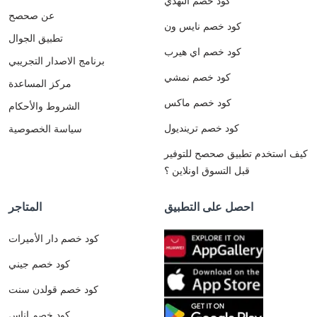
كود خصم النهدي
عن صحصح
كود خصم نايس ون
تطبيق الجوال
كود خصم اي هيرب
برنامج الاصدار التجريبي
كود خصم نمشي
مركز المساعدة
كود خصم ماكس
الشروط والأحكام
كود خصم ترينديول
سياسة الخصوصية
كيف استخدم تطبيق صحصح للتوفير
قبل التسوق اونلاين ؟
احصل على التطبيق
المتاجر
كود خصم دار الأميرات
كود خصم جيني
كود خصم قولدن سنت
كود خصم اناس