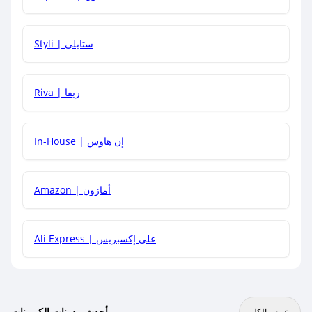
هل يمكنني استخدام كود خصم على منتجات معينة فقط؟
Styli | ستايلي
هل يمكنني جمع كود خصم مع العروض الأخرى؟
Riva | ريفا
In-House | إن هاوس
Amazon | أمازون
Ali Express | علي إكسبريس
أحدث مدونات الكوبونات
عرض الكل