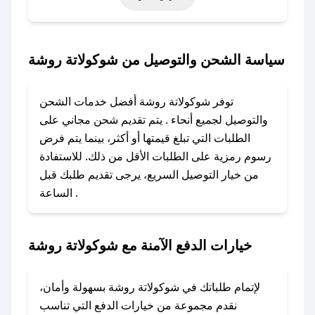
حتى عروض خاصة أخرى.
### كيف تحصل على كود خصم من شوكولاتة
سياسة الشحن والتوصيل من شوكولاتة روشة
روشة؟
باستخدام تطبيق صحصح، يمكنك العثور بسهولة على
توفر شوكولاتة روشة أفضل خدمات الشحن
كود خصم شوكولاتة روشة. وفي حال عدم توفر
والتوصيل لجميع أنحاء . يتم تقديم شحن مجاني على
الكوبون، تواصل معنا عبر تويتر أو البريد الإلكتروني
الطلبات التي تبلغ قيمتها أو أكثر، بينما يتم فرض
لإضافته بسرعة.
رسوم رمزية على الطلبات الأقل من ذلك. للاستفادة
من خيار التوصيل السريع، يرجى تقديم طلبك قبل
### كيفية استخدام كود خصم شوكولاتة روشة؟
الساعة .
1. انسخ كود الخصم من تطبيق صحصح.
2. الصقه في خانة الدفع عند التسوق من شوكولاتة
روشة.
خيارات الدفع الآمنة مع شوكولاتة روشة
### ماذا أفعل إذا لم يعمل كود الخصم؟
لا تقلق! يمكنك التواصل مع فريق دعم صحصح عبر
لإتمام طلباتك في شوكولاتة روشة بسهولة وأمان،
الرسائل الخاصة على تويتر أو البريد الإلكتروني،
نقدم مجموعة من خيارات الدفع التي تناسب