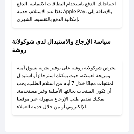
وسنقوم بحل المشكلة في أسرع وقت ممكن.
احتياجاتك: الدفع باستخدام البطاقات الائتمانية، الدفع
نقدًا عند الاستلام، خدمة Apple Pay، بالإضافة إلى
إمكانية الدفع بالتقسيط الشهري.
### ماذا أفعل إذا لم أجد كود خصم لمتجري
المفضل؟
في حال عدم توفر كوبونات لمتجرك المفضل، يمكنك
سياسة الإرجاع والاستبدال لدى شوكولاتة
مراسلتنا مباشرة وسنعمل على توفير الكوبونات في
روشة
أسرع وقت ممكن.
### كيف تحصل على كوبونات خصم حصرية من
يحرص شوكولاتة روشة على توفير تجربة تسوق آمنة
شوكولاتة روشة؟
ومريحة لعملائه، حيث يمكنك استرجاع أو استبدال
للحصول على كوبونات وخصومات حصرية، قم بما
المنتجات مجانًا خلال 7 أيام من استلام الطلب. يجب
يلي:
أن تكون المنتجات بحالتها الأصلية وغير مستخدمة.
- اضغط على أيقونة متابعة لمتجر شوكولاتة روشة
يمكنك تقديم طلب الإرجاع بسهولة عبر موقعنا
في تطبيق صحصح.
الإلكتروني أو من خلال خدمة العملاء.
- تابع حسابنا الرسمي على تويتر وقم بتفعيل زر
التنبيهات.
- قم بتفعيل إشعارات تطبيق صحصح ليصلك كل