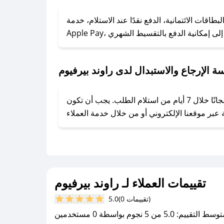
### كيف تحصل على كوبونات خصم حصرية من راوند بيرفيوم؟
ول على كوبونات وخصومات حصرية، قم بما يلي:
اقات الائتمانية، الدفع نقدًا عند الاستلام، خدمة
- اضغط على أيقونة متابعة لمتجر راوند بيرفيوم في تطبيق صحصح.
- تابع حسابنا الرسمي على تويتر وقم بتفعيل زر التنبيهات.
- قم بتفعيل إشعارات تطبيق صحصح ليصلك كل جديد.
ة الإرجاع والاستبدال لدى راوند بيرفيوم
يحرص راوند بيرفيوم على توفير تجربة تسوق آمنة ومريحة لعملائه، حيث يمكنك استرجاع أو استبدال المنتجات مجانًا خلال 7 أيام من استلام الطلب. يجب أن تكون
تقييمات العملاء لـ راوند بيرفيوم
(0 تقييمات)
5.0
سط التقييم: 5.0 من 5 نجوم بواسطة 0 مستخدمين