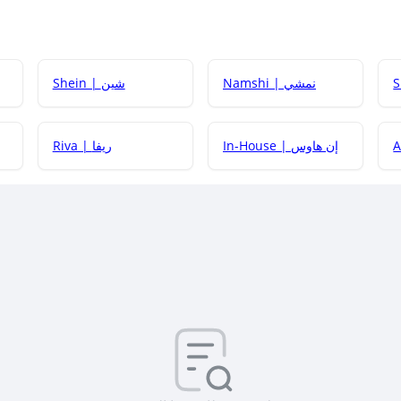
Namshi | نمشي
Shein | شين
كيف أحصل على
In-House | إن هاوس
Riva | ريفا
كيف أحصل على
كيف يم