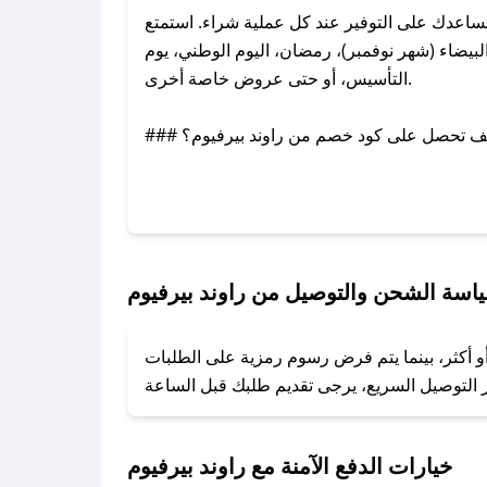
اعدك على التوفير عند كل عملية شراء. استمتع
يضاء (شهر نوفمبر)، رمضان، اليوم الوطني، يوم
التأسيس، أو حتى عروض خاصة أخرى.
### كيف تحصل على كود خصم من راوند بيرفيوم؟
عبر تويتر أو البريد الإلكتروني لإضافته بسرعة.
### كيفية استخدام كود خصم راوند بيرفيوم؟
1. انسخ كود الخصم من تطبيق صحصح.
2. الصقه في خانة الدفع عند التسوق من راوند بيرفيوم.
اسة الشحن والتوصيل من راوند بيرفيوم
### ماذا أفعل إذا لم يعمل كود الخصم؟
أو أكثر، بينما يتم فرض رسوم رمزية على الطلبات
تروني، وسنقوم بحل المشكلة في أسرع وقت ممكن.
### ماذا أفعل إذا لم أجد كود خصم لمتجري المفضل؟
نعمل على توفير الكوبونات في أسرع وقت ممكن.
خيارات الدفع الآمنة مع راوند بيرفيوم