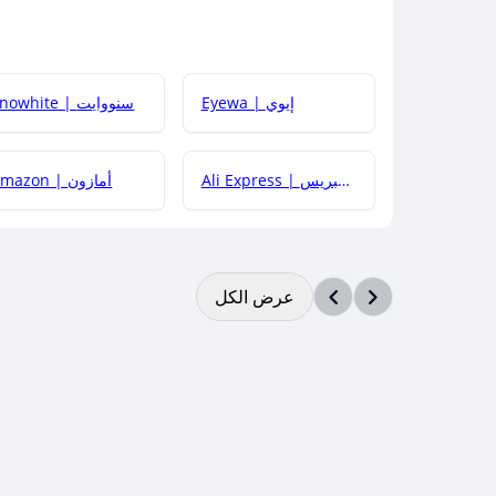
Eyewa | إيوي
Snowhite | سنووايت
Ali Express | علي إكسبريس
Amazon | أمازون
عرض الكل