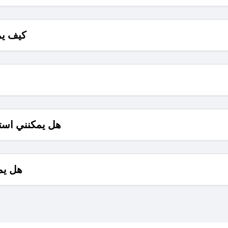
كيف يم
هل يمكنني است
هل يم