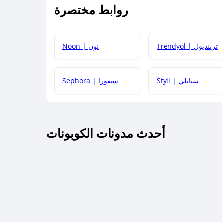
روابط مختصرة
كيف يمكنك استخدام كود الخصم؟
Trendyol | ترينديول
Noon | نون
 أحدث أكواد الخصم والعروض للمتاجر؟
Styli | ستايلي
Sephora | سيفورا
كم مدة صلاحية كود الخصم؟
أحدث مدونات الكوبونات
 توصيل مجاني أو بدون رسوم الشحن ؟
كنني معرفة إذا كان كود الخصم لا يعمل؟