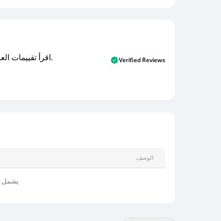
اقرأ تقييمات العملاء الأصلية والتقييمات من المشترين المتحققين. اكتشف ما يعتقده المستخدمون الحقيقيون حول خدمتنا وتعلم من تجاربهم.
Verified Reviews
الوصف
يشمل جم