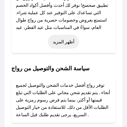
تطبيق صحصح! نوفر لك أحدث وأفضل أكواد الخصم
التي تساعدك على التوفير عند كل عملية شراء.
استمتع بعروض وخصومات حصرية من رواج طوال
العام، سواءً في المناسبات مثل عيد الفطر، عيد
الأضحى، الجمعة البيضاء (شهر نوفمبر)، رمضان،
أظهر المزيد
اليوم الوطني، يوم التأسيس، أو حتى عروض خاصة
أخرى.
### كيف تحصل على كود خصم من رواج؟
سياسة الشحن والتوصيل من رواج
باستخدام تطبيق صحصح، يمكنك العثور بسهولة على
كود خصم رواج. وفي حال عدم توفر الكوبون، تواصل
توفر رواج أفضل خدمات الشحن والتوصيل لجميع
معنا عبر تويتر أو البريد الإلكتروني لإضافته بسرعة.
أنحاء . يتم تقديم شحن مجاني على الطلبات التي تبلغ
قيمتها أو أكثر، بينما يتم فرض رسوم رمزية على
### كيفية استخدام كود خصم رواج؟
الطلبات الأقل من ذلك. للاستفادة من خيار التوصيل
1. انسخ كود الخصم من تطبيق صحصح.
السريع، يرجى تقديم طلبك قبل الساعة .
2. الصقه في خانة الدفع عند التسوق من رواج.