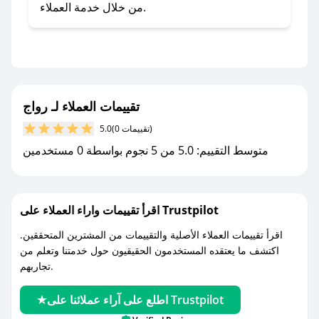
- تابع حسابنا الرسمي على تويتر وقم بتفعيل زر
من خلال خدمة العملاء.
التنبيهات.
- قم بتفعيل إشعارات تطبيق صحصح ليصلك كل
جديد.
مع صحصح، تسوق بذكاء ووفّر على كل مشترياتك مع
تقييمات العملاء لـ رواج
كوبونات خصم حصرية من رواج!
(0 تقييمات)
5.0
متوسط التقييم: 5.0 من 5 نجوم بواسطة 0 مستخدمين
اقرأ تقييمات واراء العملاء على Trustpilot
اقرأ تقييمات العملاء الأصلية والتقييمات من المشترين المتحققين.
اكتشف ما يعتقده المستخدمون الحقيقيون حول خدمتنا وتعلم من
تجاربهم.
اطلع على آراء عملائنا على Trustpilot