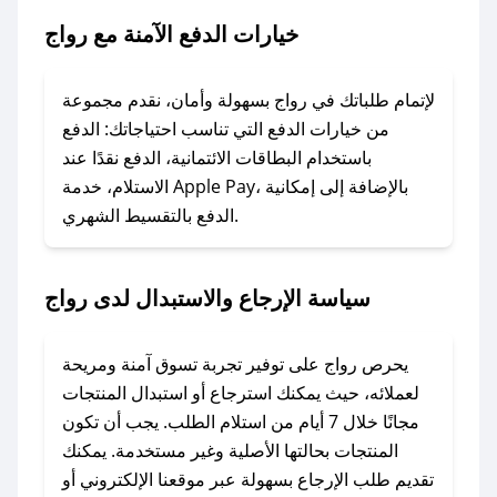
### ماذا أفعل إذا لم يعمل كود الخصم؟
خيارات الدفع الآمنة مع رواج
لا تقلق! يمكنك التواصل مع فريق دعم صحصح عبر
الرسائل الخاصة على تويتر أو البريد الإلكتروني،
وسنقوم بحل المشكلة في أسرع وقت ممكن.
لإتمام طلباتك في رواج بسهولة وأمان، نقدم مجموعة
من خيارات الدفع التي تناسب احتياجاتك: الدفع
### ماذا أفعل إذا لم أجد كود خصم لمتجري
باستخدام البطاقات الائتمانية، الدفع نقدًا عند
المفضل؟
الاستلام، خدمة Apple Pay، بالإضافة إلى إمكانية
الدفع بالتقسيط الشهري.
في حال عدم توفر كوبونات لمتجرك المفضل، يمكنك
مراسلتنا مباشرة وسنعمل على توفير الكوبونات في
أسرع وقت ممكن.
سياسة الإرجاع والاستبدال لدى رواج
### كيف تحصل على كوبونات خصم حصرية من
رواج؟
يحرص رواج على توفير تجربة تسوق آمنة ومريحة
للحصول على كوبونات وخصومات حصرية، قم بما
لعملائه، حيث يمكنك استرجاع أو استبدال المنتجات
يلي:
مجانًا خلال 7 أيام من استلام الطلب. يجب أن تكون
- اضغط على أيقونة متابعة لمتجر رواج في تطبيق
المنتجات بحالتها الأصلية وغير مستخدمة. يمكنك
صحصح.
تقديم طلب الإرجاع بسهولة عبر موقعنا الإلكتروني أو