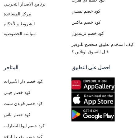
برنامج الاصدار التجريبي
كود خصم نمشي
مركز المساعدة
كود خصم ماكس
الشروط والأحكام
كود خصم ترينديول
سياسة الخصوصية
كيف استخدم تطبيق صحصح للتوفير
قبل التسوق اونلاين ؟
احصل على التطبيق
المتاجر
كود خصم دار الأميرات
كود خصم جيني
كود خصم قولدن سنت
كود خصم اناس
كود خصم ايوا للنظارات
كود خصم وقت اللياقة