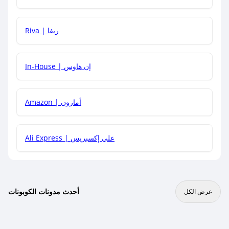
هل يمكنني جمع كود خصم مع العروض الأخرى؟
Riva | ريفا
In-House | إن هاوس
Amazon | أمازون
Ali Express | علي إكسبريس
أحدث مدونات الكوبونات
عرض الكل