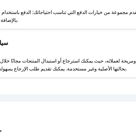
للحص
مجموعة من خيارات الدفع التي تناسب احتياجاتك: الدفع باستخدام البطا
Apple Pay، بالإضافة إلى إمكانية الدفع بالتقسيط الشهري.
سيا
مع صحصح، تسوق بذكاء ووفّر على كل مشترياتك مع كوبونات خصم حصرية من عطور رسمة!
بحالتها الأصلية وغير مستخدمة. يمكنك تقديم طلب الإرجاع بسهولة عبر موقعنا الإلكتروني أو من خلال خدمة العملاء.
متو