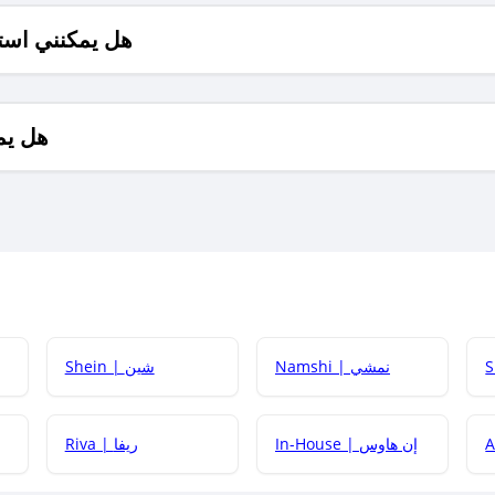
هل يمكنني است
هل يم
Namshi | نمشي
Shein | شين
كيف أحصل على
In-House | إن هاوس
Riva | ريفا