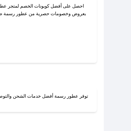
احصل على أفضل كوبونات الخصم لمتجر عطور
بعروض وخصومات حصرية من عطور رسمة طوال الع
باستخدام تطبيق صحصح، يمكنك العثور بسهول
توفر عطور رسمة أفضل خدمات الشحن والتوصيل لج
لا تقلق! يمكنك التواص
في 