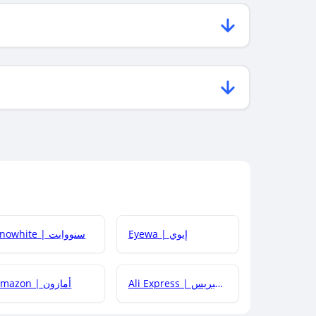
Eyewa | إيوي
Snowhite | سنووايت
Ali Express | علي إكسبريس
Amazon | أمازون