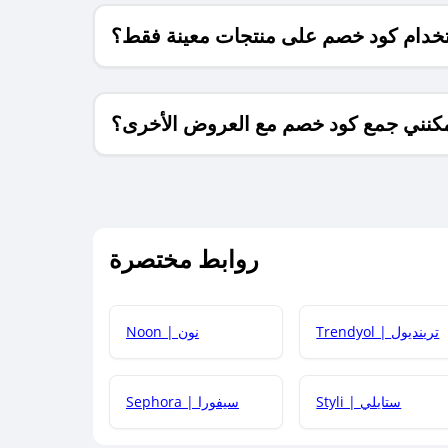
خدام كود خصم على منتجات معينة فقط؟
كنني جمع كود خصم مع العروض الأخرى؟
ما معنى كود خصم ؟
روابط مختصرة
كيف يمكنك استخدام كود الخصم؟
Trendyol | ترينديول
Noon | نون
 أحدث أكواد الخصم والعروض للمتاجر؟
Styli | ستايلي
Sephora | سيفورا