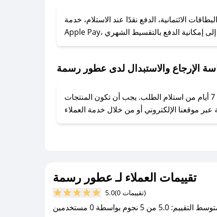
### كيف تحصل على كوبونات خصم حصرية من عطور رسمة؟
ول على كوبونات وخصومات حصرية، قم بما يلي:
قات الائتمانية، الدفع نقدًا عند الاستلام، خدمة
- اضغط على أيقونة متابعة لمتجر عطور رسمة في تطبيق صحصح.
- تابع حسابنا الرسمي على تويتر وقم بتفعيل زر التنبيهات.
- قم بتفعيل إشعارات تطبيق صحصح ليصلك كل جديد.
سة الإرجاع والاستبدال لدى عطور رسمة
يحرص عطور رسمة على توفير تجربة تسوق آمنة ومريحة لعملائه، حيث يمكنك استرجاع أو استبدال المنتجات مجانًا خلال 7 أيام من استلام الطلب. يجب أن تكون المنتجات
تقييمات العملاء لـ عطور رسمة
(0 تقييمات)
5.0
سط التقييم: 5.0 من 5 نجوم بواسطة 0 مستخدمين